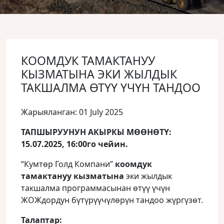
КООМДУК ТАМАКТАНУУ
КЫЗМАТЫНА ЭКИ ЖЫЛДЫК
ТАКШАЛМА ӨТҮҮ ҮЧҮН ТАНДОО
Жарыяланган: 01 July 2025
ТАПШЫРУУНУН АКЫРКЫ МӨӨНӨТҮ:
15.07.2025, 16:00го чейин.
“Кумтөр Голд Компани”
коомдук
тамактануу кызматына
эки жылдык
такшалма программасынан өтүү үчүн
ЖОЖдордун бүтүрүүчүлөрүн тандоо жүргүзөт.
Талаптар: