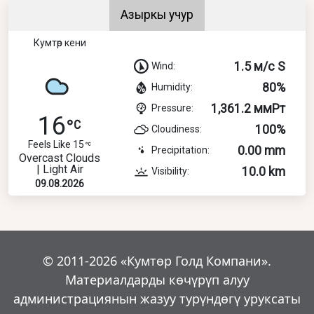
Азыркы учур
Кумтөр кени
1.5 м/с S
Wind:
80%
Humidity:
1,361.2 ммРт
Pressure:
16
100%
Cloudiness:
Feels Like 15
0.00 mm
Precipitation:
Overcast Clouds
| Light Air
10.0 km
Visibility:
09.08.2026
© 2011-2026 «Кумтөр Голд Компани».
Материалдарды көчүрүп алуу
администрациянын жазуу турүндөгү уруксаты