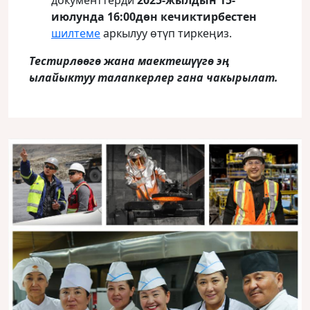
документтерди
2025-жылдын 15-
июлунда
16:00дөн кечиктирбестен
шилтеме
аркылуу өтүп тиркеңиз.
Тестирлөөгө жана маектешүүгө эң
ылайыктуу талапкерлер гана чакырылат
.