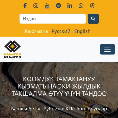
Search
Кыргызча
Русский
English
КООМДУК ТАМАКТАНУУ
КЫЗМАТЫНА ЭКИ ЖЫЛДЫК
ТАКШАЛМА ӨТҮҮ ҮЧҮН ТАНДОО
Башкы бет
»
Рубрика:
КГК: бош орундар