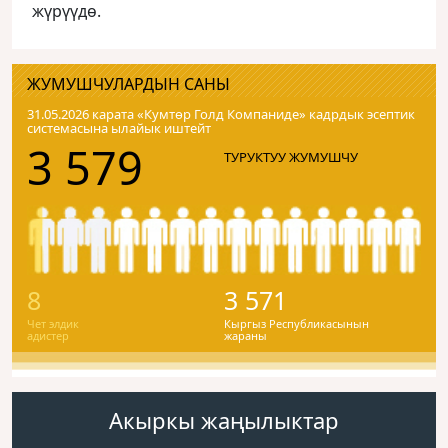
жүрүүдө.
ЖУМУШЧУЛАРДЫН САНЫ
31.05.2026 карата «Кумтɵр Голд Компаниде» кадрдык эсептик
системасына ылайык иштейт
3 579
ТУРУКТУУ ЖУМУШЧУ
8
3 571
Чет элдик
Кыргыз Республикасынын
адистер
жараны
Акыркы жаңылыктар