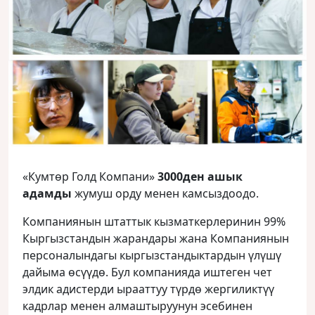
«Кумтөр Голд Компани»
3000ден ашык
адамды
жумуш орду менен камсыздоодо.
Компаниянын штаттык кызматкерлеринин 99%
Кыргызстандын жарандары жана Компаниянын
персоналындагы кыргызстандыктардын үлүшү
дайыма өсүүдө. Бул компанияда иштеген чет
элдик адистерди ырааттуу түрдө жергиликтүү
кадрлар менен алмаштыруунун эсебинен