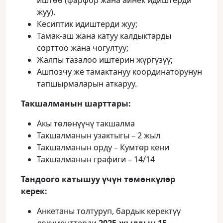
иштөө (фарфор жана айнек идиштерди
жуу).
Кесиптик идиштерди жуу;
Тамак-аш жана катуу калдыктарды
сорттоо жана чогултуу;
Жалпы тазалоо иштерин жүргүзүү;
Ашпозчу же тамактануу координаторунун
тапшырмаларын аткаруу.
Такшалманын шарттары
:
Акы төлөнүүчү такшалма
Такшалманын узактыгы – 2 жыл
Такшалманын орду – Кумтөр кени
Такшалманын графиги – 14/14
Тандоого катышуу үчүн төмөнкүлөр
керек
:
Анкетаны толтуруп, бардык керектүү