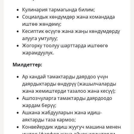
Кулинария тармагында билим;
Социалдык көндүмдөр жана командада
иштөө жөндөмү;
Кесиптик өсүүгө жана жаңы көндүмдөрдү
алууга умтулуу;
Жогорку тоолуу шарттарда иштөөгө
жарамдуулук.
Милдеттер:
Ар кандай тамактарды даярдоо үчүн
даярдыктарды өндүрүү (жашылчаларды
жана жемиштерди тазалоо жана кесүү);
Ашпозчуларга тамактарды даярдоодо
жардам берүү;
Ашкана жабдууларын жана идиш-
аяктарды таза кармоо;
Конвейердик идиш жуугуч машина менен