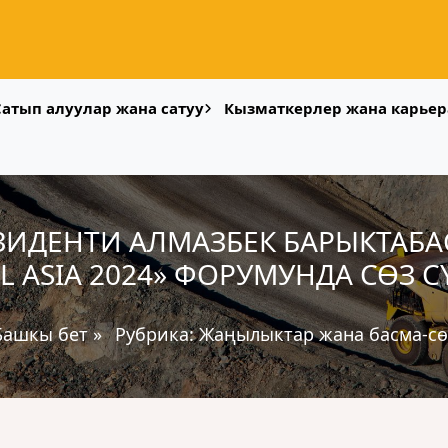
Сатып алуулар жана сатуу
Кызматкерлер жана карьер
ЗИДЕНТИ АЛМАЗБЕК БАРЫКТАБАС
L ASIA 2024» ФОРУМУНДА СӨЗ 
Башкы бет
»
Рубрика:
Жаңылыктар жана басма-сө