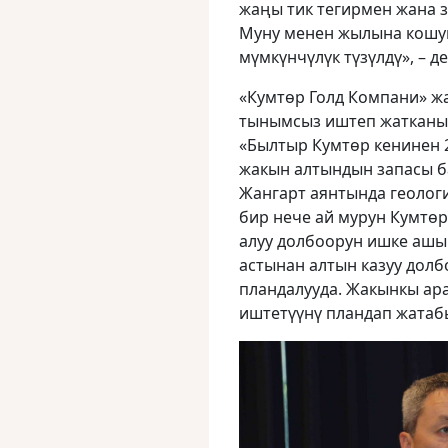
жаңы тик тегирмен жана 
Муну менен жылына кошум
мүмкүнчүлүк түзүлдү», – 
«Кумтөр Голд Компани» ж
тынымсыз иштеп жатканын
«Былтыр Кумтөр кенинен 2
жакын алтындын запасы б
Жангарт аянтында геолог
бир нече ай мурун Кумтө
алуу долбоорун ишке ашы
астынан алтын казуу долб
пландалууда. Жакынкы ара
иштетүүнү пландап жатабы