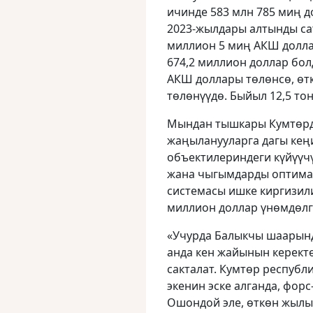
ичинде 583 млн 785 миң д
2023-жылдары алтынды са
миллион 5 миң АКШ долла
674,2 миллион доллар бол
АКШ доллары төлөнсө, өтк
төлөнүүдө. Быйыл 12,5 тон
Мындан тышкары Кумтөрд
жаңыланууларга дагы кең
объектилериндеги күйүүч
жана чыгымдарды оптима
системасы ишке киргизили
миллион доллар үнөмдөлг
«Учурда Балыкчы шаарында
анда кен жайынын керектө
сакталат. Кумтөр республ
экенин эске алганда, фор
Ошондой эле, өткөн жылы