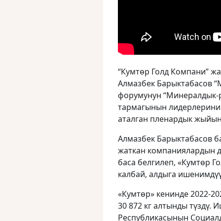
“Кумтөр Голд Компани” ж
Алмазбек Барыктабасов “MI
форумунун “Минералдык-р
тармагынын лидерлеринин
аталган пленардык жыйын
Алмазбек Барыктабасов б
жаткан компаниялардын д
баса белгилеп, «Кумтөр Г
калбай, алдыга ишенимдү
«Кумтөр» кенинде 2022-20
30 872 кг алтынды түздү.
Республикасынын Социалд