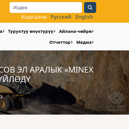
Search
Кыргызча
Русский
English
а
Туруктуу өнүктүрүү
Айлана-чөйрө
Отчеттор
Медиа
ОВ ЭЛ АРАЛЫК «MINEX
СҮЙЛӨДҮ
з