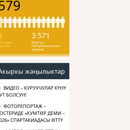
579
8
3 571
ет элдик
Кыргыз
дистер
Республикасынын
жараны
Акыркы жаңылыктар
ВИДЕО – КУРУУЧУЛАР КҮНҮ
УТ БОЛСУН!
ФОТОРЕПОРТАЖ –
ОСТЕРИДЕ «КУМТӨР ДЕМИ –
026» СПАРТАКИАДАСЫ ӨТТҮ