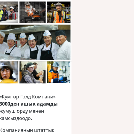
«Кумтөр Голд Компани»
3000ден ашык адамды
жумуш орду менен
камсыздоодо.
Компаниянын штаттык