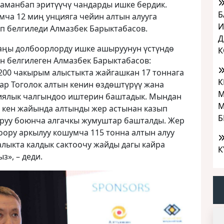
заманбап эритүүчү чандарды ишке бердик.
Б
ча 12 миң унцияга чейин алтын алууга
И
деп белгиледи Алмазбек Барыктабасов.
Д
аңы долбоорлорду ишке ашыруунун үстүндө
К
 белгилеген Алмазбек Барыктабасов:
00 чакырым алыстыкта ​​жайгашкан 17 тоннага
К
ар Тоголок алтын кенин өздөштүрүү жана
М
иялык чалгындоо иштерин баштадык. Мындан
М
р кен жайында алтынды жер астынан казып
Б
руу боюнча алгачкы жумуштар башталды. Жер
оору аркылуу кошумча 115 тонна алтын алуу
лыкта калдык сактоочу жайды дагы кайра
К
з», – деди.