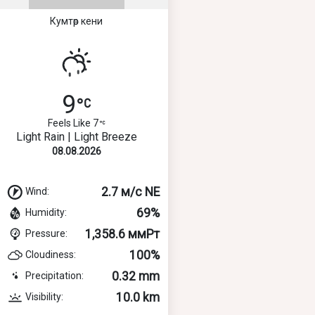
Кумтөр кени
9
Feels Like 7
Light Rain | Light Breeze
08.08.2026
2.7 м/с NE
Wind:
69%
Humidity:
1,358.6 ммРт
Pressure:
100%
Cloudiness:
0.32 mm
Precipitation:
10.0 km
Visibility: