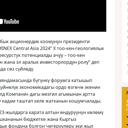
абык акционердик коомунун президенти
NEX Central Asia 2024” X тоо-кен-геологиялык
есурстук потенциалды ачуу – тоо-кен
 жана эл аралык инвесторлордун ролу” деп
да сөз сүйлөдү.
аяндамасында бүгүнкү форумга катышып
үйнөлүк экономикадагы ордо өзгөчө экенин
олд Компани» дагы мезгил агымынан артта
ү кадам таштап келе жатканын кошумчалады.
3
23-жылдарга карата алтын өндүрүүнүн көлөмү
 Ишкананын бюджетке жана Кыргыз
ык фондуна болгон чегерүүлөрү эки жыл