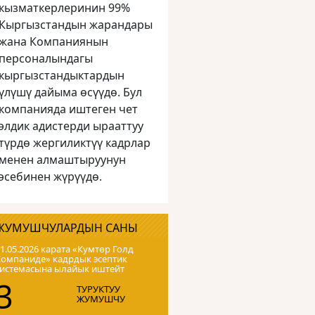
кызматкерлеринин 99%
Кыргызстандын жарандары
жана Компаниянын
персоналындагы
кыргызстандыктардын
үлүшү дайыма өсүүдө. Бул
компанияда иштеген чет
элдик адистерди ырааттуу
түрдө жергиликтүү кадрлар
менен алмаштыруунун
эсебинен жүрүүдө.
ЖУМУШЧУЛАРДЫН САНЫ
1.05.2026 карата «Кумтɵр Голд
Компаниде» кадрдык эсептик
системасына ылайык иштейт
3
ТУРУКТУУ
ЖУМУШЧУ