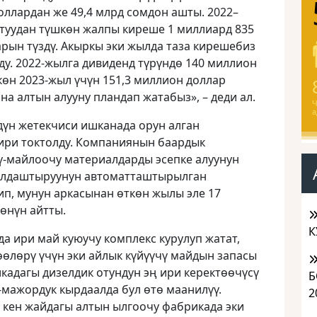
оллардан же 49,4 млрд сомдон ашты. 2022–
туудан түшкөн жалпы киреше 1 миллиард 835
рын түздү. Акыркы эки жылда таза кирешебиз
ду. 2022-жылга дивиденд түрүндө 140 миллион
өн 2023-жыл үчүн 151,3 миллион доллар
на алтын алууну пландап жатабыз», – деди ал.
Ч
а
үн жетекчиси ишканада орун алган
ири токтолду. Компаниянын баардык
ү-майлоочу материалдарды эсепке алуунун
лдаштыруунун автоматташтырылган
п, мунун аркасынан өткөн жылы эле 17
өнүн айтты.
К
 ири май куюучу комплекс курулуп жатат,
өлөрү үчүн эки айлык күйүүчү майдын запасы
икадагы дизелдик отундун эң ири керектөөчүсү
Б
с-мажордук кырдаалда бул өтө маанилүү.
2
 кен жайдагы алтын ылгоочу фабрикада эки