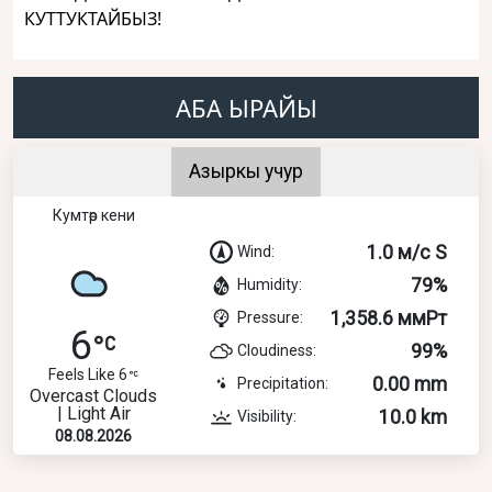
КУТТУКТАЙБЫЗ!
АБА ЫРАЙЫ
Азыркы учур
Кумтөр кени
1.0 м/с S
Wind:
79%
Humidity:
1,358.6 ммРт
Pressure:
6
99%
Cloudiness:
Feels Like 6
0.00 mm
Precipitation:
Overcast Clouds
| Light Air
10.0 km
Visibility:
08.08.2026