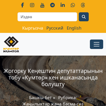
Search
Кыргызча
Русский
English
Жогорку Кеңештин депутаттарынын
тобу «Кумтөр» кен ишканасында
болушту
Башкы бет
»
Рубрика:
Жаңылыктар жана басма-сөз