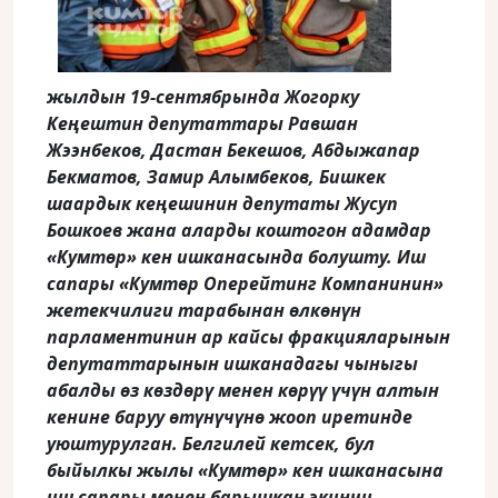
жылдын 19-сентябрында Жогорку
Кеңештин депутаттары Равшан
Жээнбеков, Дастан Бекешов, Абдыжапар
Бекматов, Замир Алымбеков, Бишкек
шаардык кеңешинин депутаты Жусуп
Бошкоев жана аларды коштогон адамдар
«Кумтөр» кен ишканасында болушту
. Иш
сапары «Кумтөр Оперейтинг Компанинин»
жетекчилиги тарабынан өлкөнүн
парламентинин ар кайсы фракцияларынын
депутаттарынын ишканадагы чыныгы
абалды өз көздөрү менен көрүү үчүн алтын
кенине баруу өтүнүчүнө жооп иретинде
уюштурулган. Белгилей кетсек, бул
быйылкы жылы «Кумтөр» кен ишканасына
иш сапары менен барышкан экинчи