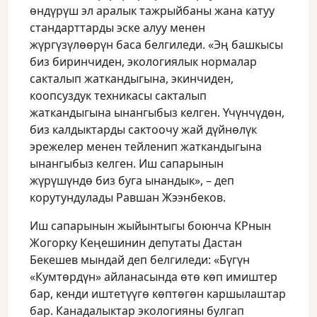
өндүрүш эл аралык тажрыйбаны жана катуу
стандарттарды эске алуу менен
жүргүзүлөөрүн баса белгиледи. «Эң башкысы
биз биринчиден, экологиялык нормалар
сакталып жаткандыгына, экинчиден,
коопсуздук техникасы сакталып
жаткандыгына ынангыбыз келген. Үчүнчүдөн,
биз калдыктарды сактоочу жай дүйнөлүк
эрежелер менен тейленип жаткандыгына
ынангыбыз келген. Иш сапарынын
жүрүшүндө биз буга ынандык», – деп
корутундулады Равшан Жээнбеков.
Иш сапарынын жыйынтыгы боюнча КРнын
Жогорку Кеңешинин депутаты Дастан
Бекешев мындай деп белгиледи: «Бүгүн
«Кумтөрдүн» айланасында өтө көп имиштер
бар, кенди иштетүүгө көптөгөн каршылаштар
бар. Канадалыктар экологияны булгап