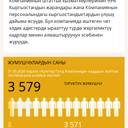
Компаниянын штаттык кызматкерлеринин 99%
Кыргызстандын жарандары жана Компаниянын
персоналындагы кыргызстандыктардын үлүшү
дайыма өсүүдө. Бул компанияда иштеген чет
элдик адистерди ырааттуу түрдө жергиликтүү
кадрлар менен алмаштыруунун эсебинен
жүрүүдө.
ЖУМУШЧУЛАРДЫН САНЫ
31.05.2026 карата «Кумтɵр Голд Компаниде» кадрдык эсептик
системасына ылайык иштейт
3 579
ТУРУКТУУ ЖУМУШЧУ
8
3 571