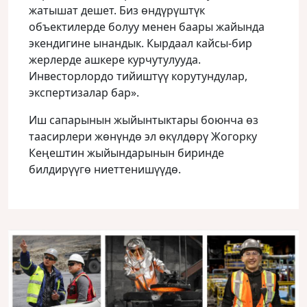
жатышат дешет. Биз өндүрүштүк
объектилерде болуу менен баары жайында
экендигине ынандык. Кырдаал кайсы-бир
жерлерде ашкере курчутулууда.
Инвесторлордо тийиштүү корутундулар,
экспертизалар бар».
Иш сапарынын жыйынтыктары боюнча өз
таасирлери жөнүндө эл өкүлдөрү Жогорку
Кеңештин жыйындарынын биринде
билдирүүгө ниеттенишүүдө.