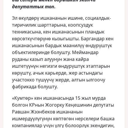
депутаттык топ.
Эл өкүлдөрү ишкананын ишине, социалдык-
тиричилик шарттарына, коопсуздук
техникасына, кен ишканасынын пландык
көрсөткүчтөрүнө кызыгышты. Баргандар кен
ишканасынын бардык маанилүү өндүрүштүк
объектилеринде болушту. Меймандар
руданы казып алуунун жана кайра
иштетүүнүн негизги өндүрүштүк этаптарын
көрүштү, ачык карьерде, жер астындагы
участокко түшүүчү жерде, алтын ылгоочу
фабрикада болушту.
«Кумтөр» кен ишканасында 15 жыл мурда
болгон КРнын Жогорку Кеңешинин депутаты
Равшан Жээнбеков ишкананын
ишмердүүлүгүнүн көптөгөн нерселери башка
компаниялар үчүн үлгү болоорлук экендигин,