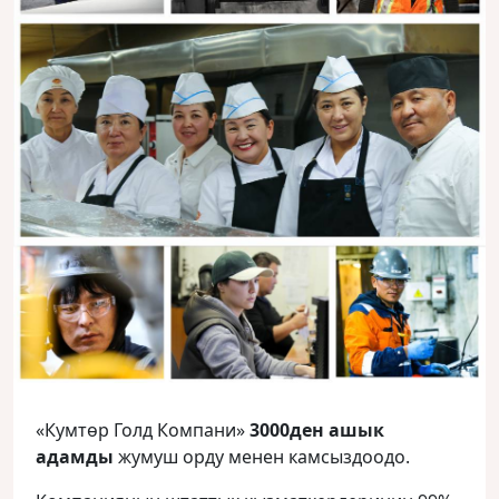
«Кумтөр Голд Компани»
3000ден ашык
адамды
жумуш орду менен камсыздоодо.