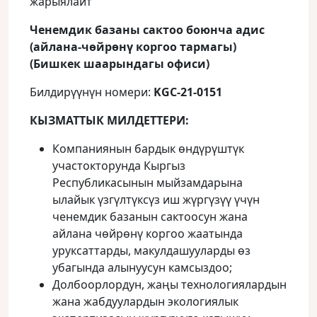
жарыялайт
Ченемдик базаны сактоо боюнча адис
(айлана-чөйрөнү коргоо
тармагы
)
(Бишкек шаарындагы офиси)
Билдирүүнүн номери:
KGC-21-0151
КЫЗМАТТЫК МИЛДЕТТЕРИ:
Компаниянын бардык өндүрүштүк
участокторунда Кыргыз
Республикасынын мыйзамдарына
ылайык үзгүлтүксүз иш жүргүзүү үчүн
ченемдик базанын сактоосун жана
айлана чөйрөнү коргоо жаатында
уруксаттарды, макулдашууларды өз
убагында алынуусун камсыздоо;
Долбоорлордун, жаңы технологиялардын
жана жабдуулардын экологиялык