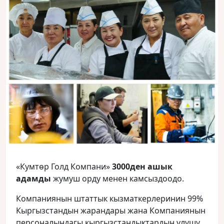
«Кумтөр Голд Компани»
3000ден ашык
адамды
жумуш орду менен камсыздоодо.
Компаниянын штаттык кызматкерлеринин 99%
Кыргызстандын жарандары жана Компаниянын
персоналындагы кыргызстандыктардын үлүшү