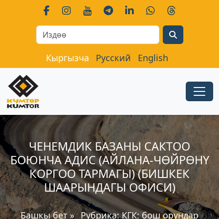
Search
Кыргызча
Русский
English
ЧЕНЕМДИК БАЗАНЫ САКТОО
БОЮНЧА АДИС (АЙЛАНА-ЧӨЙРӨНҮ
КОРГОО ТАРМАГЫ) (БИШКЕК
ШААРЫНДАГЫ ОФИСИ)
Башкы бет
»
Рубрика:
КГК: бош орундар