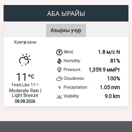
АБА ЫРАЙЫ
Азыркы учур
Кумтөр кени
1.8 м/с N
Wind:
81%
Humidity:
1,359.9 ммРт
Pressure:
11
100%
Cloudiness:
Feels Like 11
1.05 mm
Precipitation:
Moderate Rain |
Light Breeze
9.0 km
Visibility:
08.08.2026