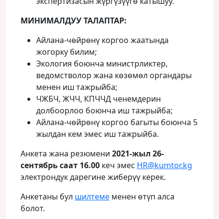
экспертизасын жүргүзүүгө катышуу.
МИНИМАЛДУУ ТАЛАПТАР:
Айлана-чөйрөнү коргоо жаатында
жогорку билим;
Экология боюнча министрликтер,
ведомстволор жана көзөмөл органдары
менен иш тажрыйба;
ЧЖБЧ, ЖЧЧ, КПЧЧД ченемдерин
долбоорлоо боюнча иш тажрыйба;
Айлана-чөйрөнү коргоо багыты боюнча 5
жылдан кем эмес иш тажрыйба.
Анкета жана резюмени
2021-жыл 26-
сентябрь саат 16.00
кеч эмес
HR@kumtor.kg
электрондук дарегине жиберүү керек.
Анкетаны бул
шилтеме
менен өтүп алса
болот.