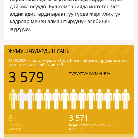
дайыма өсүүдө. Бул компанияда иштеген чет
элдик адистерди ырааттуу түрдө жергиликтүү
кадрлар менен алмаштыруунун эсебинен
жүрүүдө.
ЖУМУШЧУЛАРДЫН САНЫ
31.05.2026 карата «Кумтɵр Голд Компаниде» кадрдык эсептик
системасына ылайык иштейт
3 579
ТУРУКТУУ ЖУМУШЧУ
8
3 571
Чет элдик
Кыргыз Республикасынын
адистер
жараны