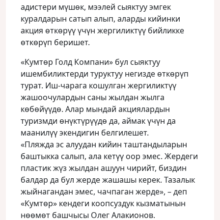
адистери мүшөк, мээлей сыяктуу эмгек
куралдарын сатып алып, аларды кийинки
акция өткөрүү үчүн жергиликтүү бийликке
өткөрүп беришет.
«Кумтөр Голд Компани» бул сыяктуу
ишембиликтерди туруктуу негизде өткөрүп
турат. Иш-чарага кошулган жергиликтүү
жашоочулардын саны жылдан жылга
көбөйүүдө. Алар мындай акциялардын
туризмди өнүктүрүүдө да, аймак үчүн да
маанилүү экендигин белгилешет.
«Пляжда эс алуудан кийин таштандыларын
баштыкка салып, ала кетүү оор эмес. Жердеги
пластик жүз жылдан ашуун чирийт, биздин
балдар да бул жерде жашашы керек. Тазалык
жыйнагандан эмес, чачпаган жерде», – деп
«Кумтөр» кендеги коопсуздук кызматынын
нөөмөт башчысы Олег Алакионов.