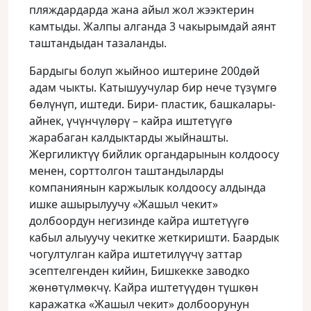
пляждардарда жана айыл жол жээктерин
камтыды. Жалпы алганда 3 чакырымдай аянт
таштандыдан тазаланды.
Бардыгы болуп жыйноо иштерине 200дөй
адам чыкты. Катышуучулар бир нече түзүмгө
бөлүнүп, иштеди. Бири- пластик, башкалары-
айнек, үчүнчүлөрү – кайра иштетүүгө
жарабаган калдыктарды жыйнашты.
Жергиликтүү бийлик органдарынын колдоосу
менен, сорттолгон таштандыларды
компаниянын каржылык колдоосу алдында
ишке ашырылуучу «Жашыл чекит»
долбоордун негизинде кайра иштетүүгө
кабыл алыуучу чекитке жеткиришти. Баардык
чогултулган кайра иштетилүүчү заттар
эсептелгенден кийин, Бишкекке заводко
жөнөтүлмөкчү. Кайра иштетүүдөн түшкөн
каражатка «Жашыл чекит» долбоорунун