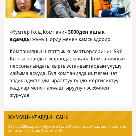
«Кумтөр Голд Компани»
3000ден ашык
адамды
жумуш орду менен камсыздоодо.
Компаниянын штаттык кызматкерлеринин 99%
Кыргызстандын жарандары жана Компаниянын
персоналындагы кыргызстандыктардын үлүшү
дайыма өсүүдө. Бул компанияда иштеген чет
элдик адистерди ырааттуу түрдө жергиликтүү
кадрлар менен алмаштыруунун эсебинен
жүрүүдө.
ЖУМУШЧУЛАРДЫН САНЫ
31.05.2026 карата «Кумтɵр Голд Компаниде» кадрдык эсептик
системасына ылайык иштейт