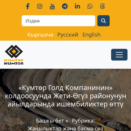
Search
Кыргызча
Русский
English
«Кумтөр Голд Компанинин»
колдоосуyнда Жети-Өгүз районунун
айылдарында ишембиликтер өттү
Башкы бет
»
Рубрика:
Жаңылыктар жана басма-сөз