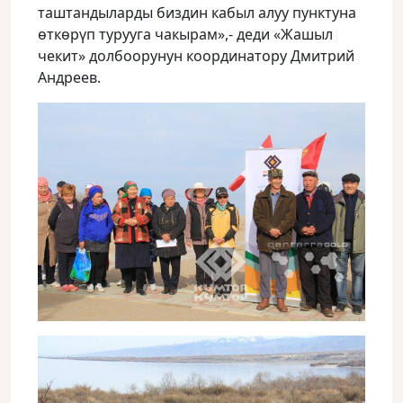
таштандыларды биздин кабыл алуу пунктуна
өткөрүп турууга чакырам»,- деди «Жашыл
чекит» долбоорунун координатору Дмитрий
Андреев.