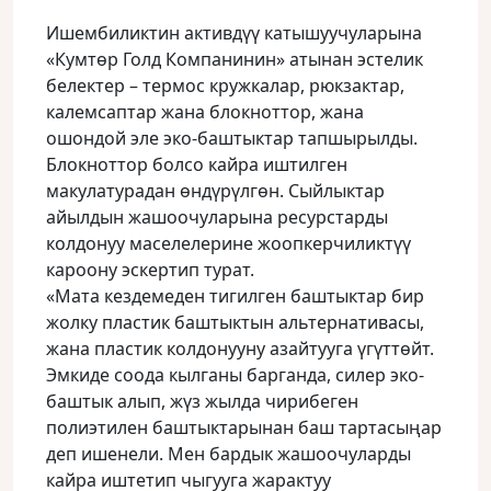
Ишембиликтин активдүү катышуучуларына
«Кумтөр Голд Компанинин» атынан эстелик
белектер – термос кружкалар, рюкзактар,
калемсаптар жана блокноттор, жана
ошондой эле эко-баштыктар тапшырылды.
Блокноттор болсо кайра иштилген
макулатурадан өндүрүлгөн. Сыйлыктар
айылдын жашоочуларына ресурстарды
колдонуу маселелерине жоопкерчиликтүү
кароону эскертип турат.
«Мата кездемеден тигилген баштыктар бир
жолку пластик баштыктын альтернативасы,
жана пластик колдонууну азайтууга үгүттөйт.
Эмкиде соода кылганы барганда, силер эко-
баштык алып, жүз жылда чирибеген
полиэтилен баштыктарынан баш тартасыңар
деп ишенели. Мен бардык жашоочуларды
кайра иштетип чыгууга жарактуу