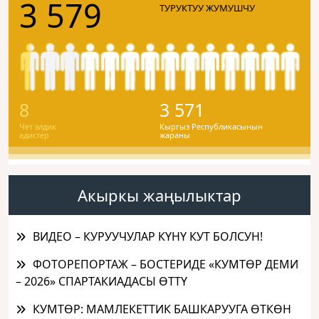
3 579
ТУРУКТУУ ЖУМУШЧУ
8
3 571
Чет элдик
Кыргыз Республикасынын
адистер
жараны
Акыркы жаңылыктар
ВИДЕО – КУРУУЧУЛАР КҮНҮ КУТ БОЛСУН!
ФОТОРЕПОРТАЖ – БОСТЕРИДЕ «КУМТӨР ДЕМИ
– 2026» СПАРТАКИАДАСЫ ӨТТҮ
КУМТӨР: МАМЛЕКЕТТИК БАШКАРУУГА ӨТКӨН