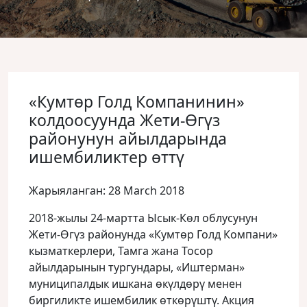
«Кумтөр Голд Компанинин»
колдоосуyнда Жети-Өгүз
районунун айылдарында
ишембиликтер өттү
Жарыяланган: 28 March 2018
2018-жылы 24-мартта Ысык-Көл облусунун
Жети-Өгүз районунда «Кумтөр Голд Компани»
кызматкерлери, Тамга жана Тосор
айылдарынын тургундары, «Иштерман»
муниципалдык ишкана өкүлдөрү менен
биргиликте ишембилик өткөрүштү.
Акция