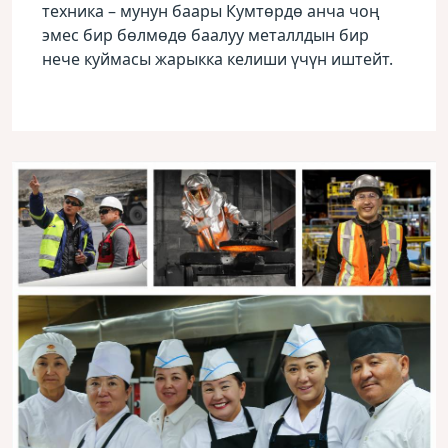
техника – мунун баары Кумтөрдө анча чоң
эмес бир бөлмөдө баалуу металлдын бир
нече куймасы жарыкка келиши үчүн иштейт.