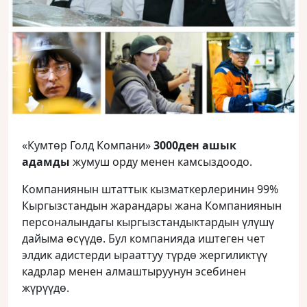
«Кумтөр Голд Компани»
3000ден ашык
адамды
жумуш орду менен камсыздоодо.
Компаниянын штаттык кызматкерлеринин 99%
Кыргызстандын жарандары жана Компаниянын
персоналындагы кыргызстандыктардын үлүшү
дайыма өсүүдө. Бул компанияда иштеген чет
элдик адистерди ырааттуу түрдө жергиликтүү
кадрлар менен алмаштыруунун эсебинен
жүрүүдө.