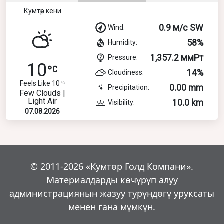
Кумтөр кени
0.9 м/с SW
Wind:
58%
Humidity:
1,357.2 ммРт
Pressure:
10
14%
Cloudiness:
Feels Like 10
0.00 mm
Precipitation:
Few Clouds |
Light Air
10.0 km
Visibility:
07.08.2026
© 2011-2026 «Кумтөр Голд Компани».
Материалдарды көчүрүп алуу
администрациянын жазуу турүндөгү уруксаты
менен гана мүмкүн.