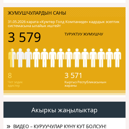
ЖУМУШЧУЛАРДЫН САНЫ
31.05.2026 карата «Кумтɵр Голд Компаниде» кадрдык эсептик
системасына ылайык иштейт
3 579
ТУРУКТУУ ЖУМУШЧУ
8
3 571
Чет элдик
Кыргыз Республикасынын
адистер
жараны
Акыркы жаңылыктар
ВИДЕО – КУРУУЧУЛАР КҮНҮ КУТ БОЛСУН!