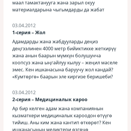
маал тамактанууга жана зарыл окуу
материалдарына чыгымдарды да жабат
03.04.2012
1-серия – Жол
Адамдарды жана жабдууларды деңиз
деңгээлинен 4000 метр бийиктикке жеткирүү
жана анын баарын мүмкүн болушунча
коопсуз жана ыңгайлуу кылуу – жеңил маселе
эмес. Кен ишканасына баруучу жол кандай?
«Кумтөргө» баарын эле киргизе беришеби?
03.04.2012
2-серия – Медициналык кароо
Ар бир келген адам жана компаниянын
кызматкери медициналык кароодон өтүүгө
тийиш. Аны ким жана кантип өткөрөт? Кен
ишканасынын медиктери өзгөчө