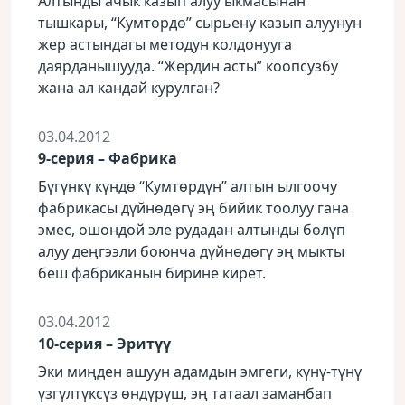
Алтынды ачык казып алуу ыкмасынан
тышкары, “Кумтөрдө” сырьену казып алуунун
жер астындагы методун колдонууга
даярданышууда. “Жердин асты” коопсузбу
жана ал кандай курулган?
03.04.2012
9-серия – Фабрика
Бүгүнкү күндө “Кумтөрдүн” алтын ылгоочу
фабрикасы дүйнөдөгү эң бийик тоолуу гана
эмес, ошондой эле рудадан алтынды бөлүп
алуу деңгээли боюнча дүйнөдөгү эң мыкты
беш фабриканын бирине кирет.
03.04.2012
10-серия – Эритүү
Эки миңден ашуун адамдын эмгеги, күнү-түнү
үзгүлтүксүз өндүрүш, эң татаал заманбап