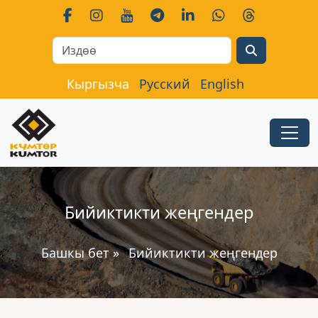
Search
Кыргызча
Русский
English
Бийиктикти жеңгендер
Башкы бет
»
Бийиктикти жеңгендер