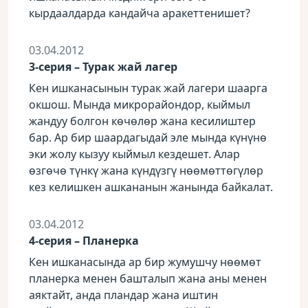
кырдаалдарда кандайча аракеттенишет?
03.04.2012
3-серия – Турак жай лагер
Кен ишканасынын турак жай лагери шаарга
окшош. Мында микрорайондор, кыймыл
жандуу болгон көчөлөр жана кесилиштер
бар. Ар бир шаардагыдай эле мында күнүнө
эки жолу кызуу кыймыл кездешет. Алар
өзгөчө түнкү жана күндүзгү нөөмөттөгүлөр
кез келишкен ашкананын жанында байкалат.
03.04.2012
4-серия – Планерка
Кен ишканасында ар бир жумушчу нөөмөт
планерка менен башталып жана аны менен
аяктайт, анда пландар жана иштин