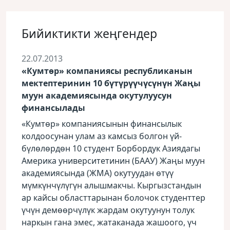
Бийиктикти жеңгендер
22.07.2013
«Кумтөр» компаниясы республиканын
мектептеринин 10 бүтүрүүчүсүнүн Жаңы
муун академиясында окутулуусун
финансылады
«Кумтөр» компаниясынын финансылык
колдоосунан улам аз камсыз болгон үй-
бүлөлөрдөн 10 студент Борбордук Азиядагы
Америка университетинин (БААУ) Жаңы муун
академиясында (ЖМА) окутуудан өтүү
мүмкүнчүлүгүн алышмакчы. Кыргызстандын
ар кайсы областтарынан болочок студенттер
үчүн демөөрчүлүк жардам окутуунун толук
наркын гана эмес, жатаканада жашоого, үч