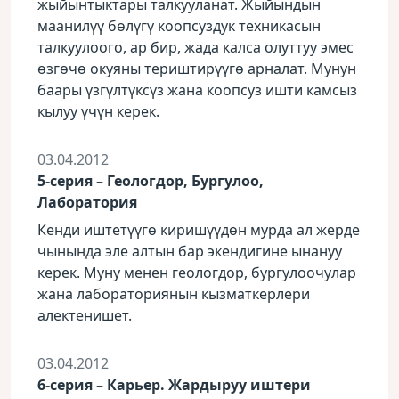
жыйынтыктары талкууланат. Жыйындын
маанилүү бөлүгү коопсуздук техникасын
талкуулоого, ар бир, жада калса олуттуу эмес
өзгөчө окуяны териштирүүгө арналат. Мунун
баары үзгүлтүксүз жана коопсуз ишти камсыз
кылуу үчүн керек.
03.04.2012
5-серия – Геологдор, Бургулоо,
Лаборатория
Кенди иштетүүгө киришүүдөн мурда ал жерде
чынында эле алтын бар экендигине ынануу
керек. Муну менен геологдор, бургулоочулар
жана лабораториянын кызматкерлери
алектенишет.
03.04.2012
6-серия – Карьер. Жардыруу иштери