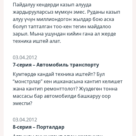
Пайдалуу кендерди казып алууда
жардырууларсыз мүмкүн эмес. Руданы казып
алуу үчүн миллиондогон жылдар бою аска
болуп тапталган тоо-кен тегин майдалоо
зарыл. Мына ушундан кийин гана ал жерде
техника иштей алат.
03.04.2012
7-серия – Автомобиль транспорту
Кумтөрдө кандай техника иштейт? Бул
“монстрлар” кен ишканасына кантип келишет
жана кантип ремонттолот? Жүздөгөн тонна
массасы бар автомобилди башкаруу оор
эмеспи?
03.04.2012
8-серия – Порталдар