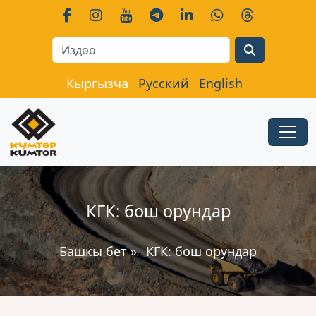
Search
Кыргызча
Русский
English
КГК: бош орундар
Башкы бет
»
КГК: бош орундар