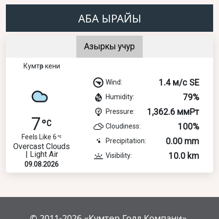
АБА ЫРАЙЫ
Азыркы учур
Кумтөр кени
1.4 м/с SE
Wind:
79%
Humidity:
1,362.6 ммРт
Pressure:
7
100%
Cloudiness:
Feels Like 6
0.00 mm
Precipitation:
Overcast Clouds
| Light Air
10.0 km
Visibility:
09.08.2026
© 2011-2026 «Кумтөр Голд Компани».