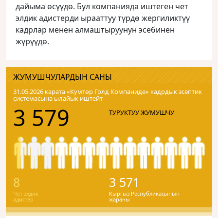
дайыма өсүүдө. Бул компанияда иштеген чет
элдик адистерди ырааттуу түрдө жергиликтүү
кадрлар менен алмаштыруунун эсебинен
жүрүүдө.
ЖУМУШЧУЛАРДЫН САНЫ
31.05.2026 карата «Кумтɵр Голд Компаниде» кадрдык эсептик
системасына ылайык иштейт
3 579
ТУРУКТУУ ЖУМУШЧУ
8
3 571
Чет элдик
Кыргыз Республикасынын
адистер
жараны