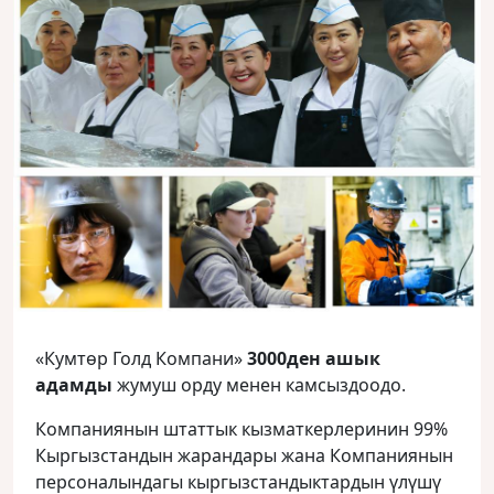
«Кумтөр Голд Компани»
3000ден ашык
адамды
жумуш орду менен камсыздоодо.
Компаниянын штаттык кызматкерлеринин 99%
Кыргызстандын жарандары жана Компаниянын
персоналындагы кыргызстандыктардын үлүшү