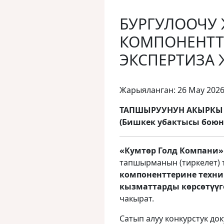
БУРГУЛООЧУ
КОМПОНЕНТТ
ЭКСПЕРТИЗА 
Жарыяланган: 26 May 202
ТАПШЫРУУНУН АКЫРКЫ МӨ
(Бишкек убактысы боюн
«Кумтөр Голд Компани
тапшырманын (тиркелет)
компоненттерине техни
кызматтарды көрсөтүүг
чакырат.
Сатып алуу конкурстук д