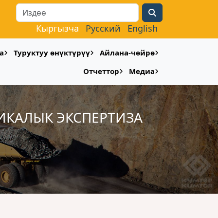
Search
Кыргызча
Русский
English
а
Туруктуу өнүктүрүү
Айлана-чөйрө
Отчеттор
Медиа
ИКАЛЫК ЭКСПЕРТИЗА