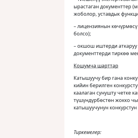
ырастаган документтер (м
жоболор, уставдык функци
– лицензиянын көчүрмөсү
болсо);
– окшош иштерди аткаруу
документтерди тиркөө мен
Кошумча шарттар
Катышуучу бир гана конку
кийин берилген конкурст
каалаган сунушту четке ка
түшүндүрбөстөн жокко чыг
катышуучунун конкурстун 
Тиркемелер: