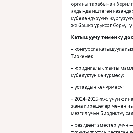
органы тарабынан берилг
алдында иштеген казанда
күбөлөндүрүүнү жүргүзүүг
же башка уруксат берүүчү
Катышуучу төмөнкү док
– конкурска катышууга кы
Тиркеме);
– юридикалык жакты мамле
күбөлүктүн көчүрмөсү;
– уставдын көчүрмөсү;
– 2024–2025-жж. үчүн фин
жана кирешелер менен чы
мезгил үчүн Бирдиктүү са
– резидент эместер үчүн
туруктуулукту ырастаган 