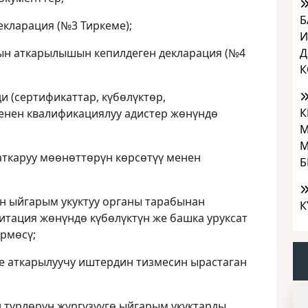
Б
екларация (№3 Тиркеме);
И
Д
ын аткарылышын кепилдеген декларация (№4
К
и (сертификаттар, күбөлүктөр,
К
менен квалификациялуу адистер жөнүндө
М
М
аткаруу мөөнөттөрүн көрсөтүү менен
Б
н ыйгарым укуктуу органы тарабынан
К
итация жөнүндө күбөлүктүн же башка уруксат
рмөсү;
же аткарылуучу иштердин тизмесин ырастаган
 түрлөрүн жүргүзүүгө ыйгарым укуктарды