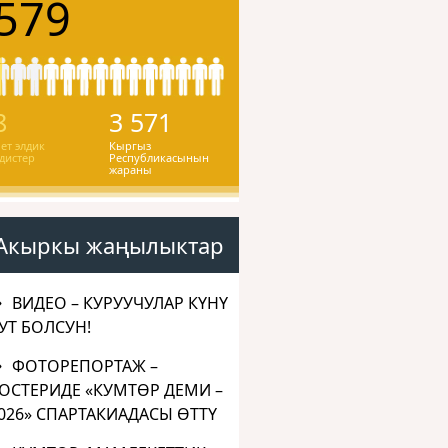
579
8
3 571
ет элдик
Кыргыз
дистер
Республикасынын
жараны
Акыркы жаңылыктар
ВИДЕО – КУРУУЧУЛАР КҮНҮ
УТ БОЛСУН!
ФОТОРЕПОРТАЖ –
ОСТЕРИДЕ «КУМТӨР ДЕМИ –
026» СПАРТАКИАДАСЫ ӨТТҮ