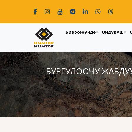
Биз жөнүндө
Өндүрүш
БУРГУЛООЧУ ЖАБДУ