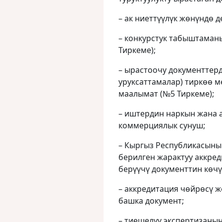
– ак ниеттүүлүк жөнүндө д
– конкурстук табыштаман
Тиркеме);
– ырастоочу документтерд
уруксаттамалар) тиркөө 
маалымат (№5 Тиркеме);
– иштердин наркын жана 
коммерциялык сунуш;
– Кыргыз Республикасыны
берилген жарактуу аккред
берүүчү документтин көчү
– аккредитация чөйрөсү 
башка документ;
– тиешелүү экспертизанын