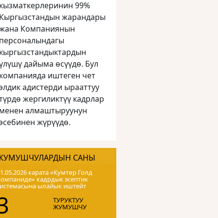
кызматкерлеринин 99%
Кыргызстандын жарандары
жана Компаниянын
персоналындагы
кыргызстандыктардын
үлүшү дайыма өсүүдө. Бул
компанияда иштеген чет
элдик адистерди ырааттуу
түрдө жергиликтүү кадрлар
менен алмаштыруунун
эсебинен жүрүүдө.
ЖУМУШЧУЛАРДЫН САНЫ
1.05.2026 карата «Кумтɵр Голд
Компаниде» кадрдык эсептик
системасына ылайык иштейт
3
ТУРУКТУУ
ЖУМУШЧУ