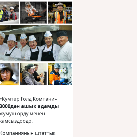
«Кумтөр Голд Компани»
3000ден ашык адамды
жумуш орду менен
камсыздоодо.
Компаниянын штаттык