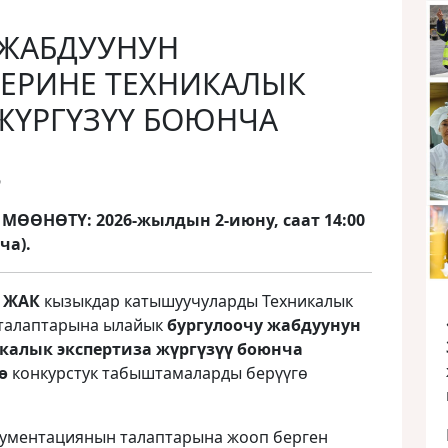
 ЖАБДУУНУН
ЕРИНЕ ТЕХНИКАЛЫК
ЖҮРГҮЗҮҮ БОЮНЧА
6
ӨНӨТҮ: 2026-жылдын 2-июну, саат 14:00
ча).
» ЖАК
кызыкдар катышуучуларды Техникалык
 талаптарына ылайык
бургулоочу жабдуунун
калык экспертиза жүргүзүү боюнча
ө
конкурстук табыштамаларды берүүгө
окументациянын талаптарына жооп берген