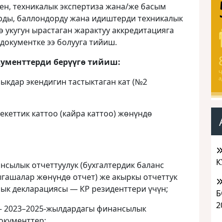
ен, техникалык экспертиза жана/же басым
рды, баллондорду жана идиштерди техникалык
ө укугун ырастаган жарактуу аккредитацияга
 документке ээ болууга тийиш.
ументтерди берүүгө тийиш:
Ч
а
зыкдар экендигин тастыктаган кат (№2
кеттик каттоо (кайра каттоо) жөнүндө
К
ансылык отчеттуулук (бухгалтердик баланс
гашалар жөнүндө отчет) же акыркы отчеттук
лык декларациясы — КР резиденттери үчүн;
Б
2
 — 2023–2025-жылдардагы финансылык
документтер;