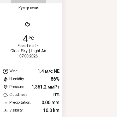
Кумтөр кени
4
Feels Like 2
Clear Sky | Light Air
07.08.2026
1.4 м/с NE
Wind:
86%
Humidity:
1,361.2 ммРт
Pressure:
0%
Cloudiness:
0.00 mm
Precipitation:
10.0 km
Visibility: