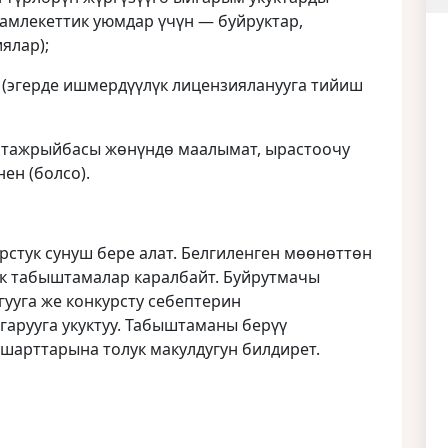
амлекеттик уюмдар үчүн — буйруктар,
ялар);
 (эгерде ишмердүүлүк лицензияланууга тийиш
 тажрыйбасы жөнүндө маалымат, ырастоочу
ен (болсо).
рстук сунуш бере алат. Белгиленген мөөнөттөн
ук табыштамалар каралбайт. Буйрутмачы
гууга же конкурсту себептерин
арууга укуктуу. Табыштаманы берүү
шарттарына толук макулдугун билдирет.