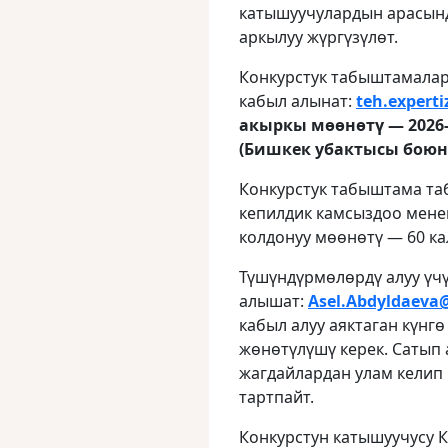
катышуучулардын арасынд
аркылуу жүргүзүлөт.
Конкурстук табыштамалар
кабыл алынат:
teh
.
experti
акыркы мөөнөтү — 2026-
(Бишкек убактысы боюн
Конкурстук табыштама та
кепилдик камсыздоо мене
колдонуу мөөнөтү — 60 ка
Түшүндүрмөлөрдү алуу үч
алышат:
Asel
.
Abdyldaeva
кабыл алуу аяктаган күнг
жөнөтүлүшү керек. Сатып
жагдайлардан улам келип
тартпайт.
Конкурстун катышуучусу 