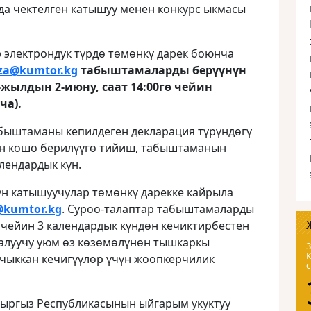
а чектелген катышуу менен конкурс ыкмасы
 электрондук түрдө төмөнкү дарек боюнча
za
@
kumtor
.
kg
табыштамаларды берүүнүн
жылдын 2-июну, саат 14:00гө чейин
ча).
быштаманы кепилдеген декларация түрүндөгү
н кошо берилүүгө тийиш, табыштаманын
лендардык күн.
үн катышуучулар төмөнкү дарекке кайрыла
@
kumtor
.
kg
. Суроо-талаптар табыштамаларды
ө чейин 3 календардык күндөн кечиктирбестен
 алуучу уюм өз көзөмөлүнөн тышкаркы
3
 чыккан кечигүүлөр үчүн жоопкерчилик
Кыргыз Республикасынын ыйгарым укуктуу