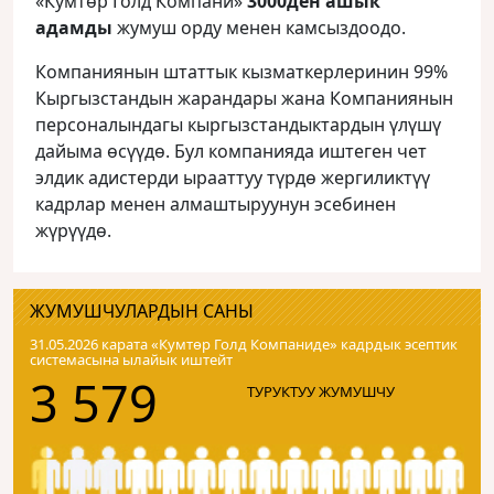
«Кумтөр Голд Компани»
3000ден ашык
адамды
жумуш орду менен камсыздоодо.
Компаниянын штаттык кызматкерлеринин 99%
Кыргызстандын жарандары жана Компаниянын
персоналындагы кыргызстандыктардын үлүшү
дайыма өсүүдө. Бул компанияда иштеген чет
элдик адистерди ырааттуу түрдө жергиликтүү
кадрлар менен алмаштыруунун эсебинен
жүрүүдө.
ЖУМУШЧУЛАРДЫН САНЫ
31.05.2026 карата «Кумтɵр Голд Компаниде» кадрдык эсептик
системасына ылайык иштейт
3 579
ТУРУКТУУ ЖУМУШЧУ