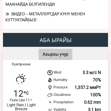
МААНАЙДА БЕЛГИЛЕНДИ
ВИДЕО – МЕТАЛЛУРГДАР КҮНҮ МЕНЕН
КУТТУКТАЙБЫЗ!
АБА ЫРАЙЫ
Азыркы учур
Кумтөр кени
3.3 м/с N
Wind:
70%
Humidity:
1,357.2 ммРт
Pressure:
12
100%
Cloudiness:
Feels Like 11
0.62 mm
Precipitation:
Light Rain | Light
Breeze
3.1 km
Visibility: