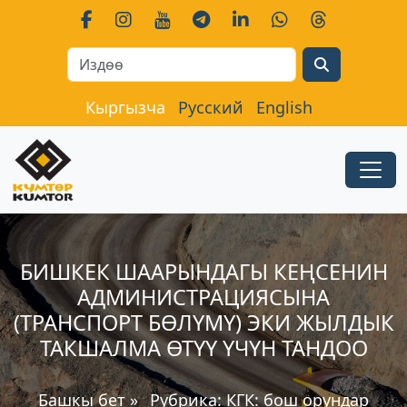
Search
Кыргызча
Русский
English
БИШКЕК ШААРЫНДАГЫ КЕҢСЕНИН
АДМИНИСТРАЦИЯСЫНА
(ТРАНСПОРТ БӨЛҮМҮ) ЭКИ ЖЫЛДЫК
ТАКШАЛМА ӨТҮҮ ҮЧҮН ТАНДОО
Башкы бет
»
Рубрика:
КГК: бош орундар