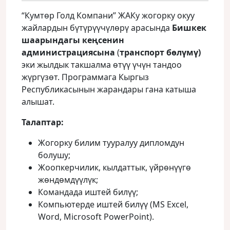
“Кумтөр Голд Компани” ЖАКу жогорку окуу
жайлардын бүтүрүүчүлөрү арасында
Бишкек
шаарындагы кеңсенин
администрациясына
(
транспорт бөлүмү)
эки жылдык такшалма өтүү үчүн тандоо
жүргүзөт. Программага Кыргыз
Республикасынын жарандары гана катыша
алышат.
Талаптар:
Жогорку билим тууралуу дипломдун
болушу;
Жоопкерчилик, кылдаттык, үйрөнүүгө
жөндөмдүүлүк;
Командада иштей билүү;
Компьютерде иштей билүү (MS Excel,
Word, Microsoft PowerPoint).