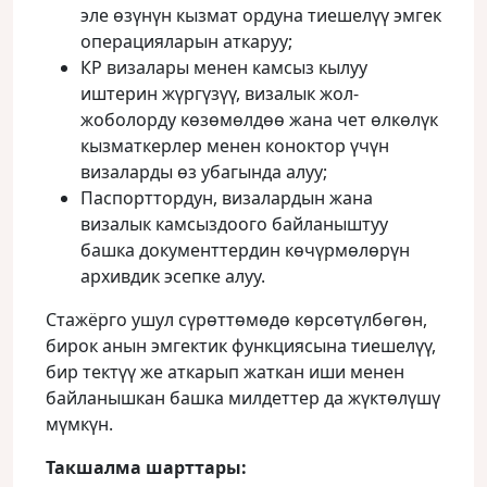
эле өзүнүн кызмат ордуна тиешелүү эмгек
операцияларын аткаруу;
КР визалары менен камсыз кылуу
иштерин жүргүзүү, визалык жол-
жоболорду көзөмөлдөө жана чет өлкөлүк
кызматкерлер менен коноктор үчүн
визаларды өз убагында алуу;
Паспорттордун, визалардын жана
визалык камсыздоого байланыштуу
башка документтердин көчүрмөлөрүн
архивдик эсепке алуу.
Стажёрго ушул сүрөттөмөдө көрсөтүлбөгөн,
бирок анын эмгектик функциясына тиешелүү,
бир тектүү же аткарып жаткан иши менен
байланышкан башка милдеттер да жүктөлүшү
мүмкүн.
Такшалма шарттары: