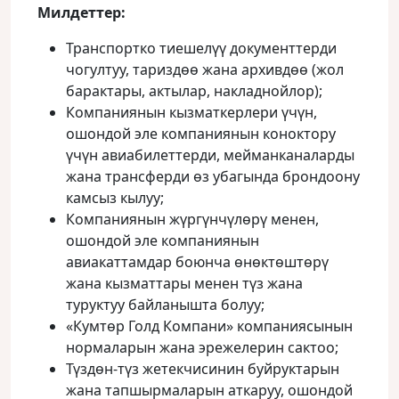
Милдеттер:
Транспортко тиешелүү документтерди
чогултуу, тариздөө жана архивдөө (жол
барактары, актылар, накладнойлор);
Компаниянын кызматкерлери үчүн,
ошондой эле компаниянын коноктору
үчүн авиабилеттерди, мейманканаларды
жана трансферди өз убагында брондоону
камсыз кылуу;
Компаниянын жүргүнчүлөрү менен,
ошондой эле компаниянын
авиакаттамдар боюнча өнөктөштөрү
жана кызматтары менен түз жана
туруктуу байланышта болуу;
«Кумтөр Голд Компани» компаниясынын
нормаларын жана эрежелерин сактоо;
Түздөн-түз жетекчисинин буйруктарын
жана тапшырмаларын аткаруу, ошондой