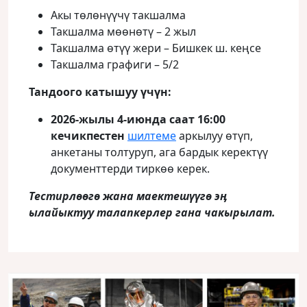
Акы төлөнүүчү такшалма
Такшалма мөөнөтү – 2 жыл
Такшалма өтүү жери – Бишкек ш. кеңсе
Такшалма графиги – 5/2
Тандоого катышуу үчүн:
2026-жылы 4-июнда саат 16:00
кечикпестен
шилтеме
аркылуу өтүп,
анкетаны толтуруп, ага бардык керектүү
документтерди тиркөө керек.
Тестирлөөгө жана маектешүүгө эӊ
ылайыктуу талапкерлер гана чакырылат.