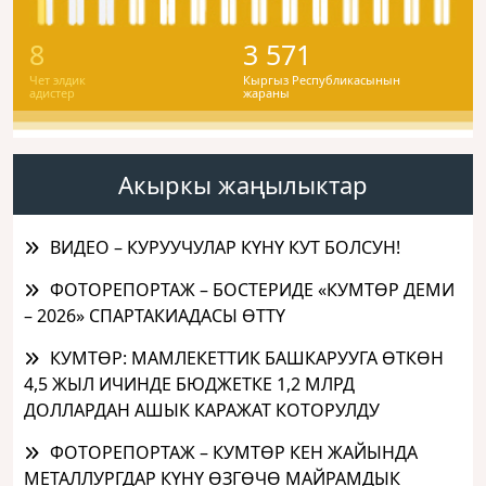
8
3 571
Чет элдик
Кыргыз Республикасынын
адистер
жараны
Акыркы жаңылыктар
ВИДЕО – КУРУУЧУЛАР КҮНҮ КУТ БОЛСУН!
ФОТОРЕПОРТАЖ – БОСТЕРИДЕ «КУМТӨР ДЕМИ
– 2026» СПАРТАКИАДАСЫ ӨТТҮ
КУМТӨР: МАМЛЕКЕТТИК БАШКАРУУГА ӨТКӨН
4,5 ЖЫЛ ИЧИНДЕ БЮДЖЕТКЕ 1,2 МЛРД
ДОЛЛАРДАН АШЫК КАРАЖАТ КОТОРУЛДУ
ФОТОРЕПОРТАЖ – КУМТӨР КЕН ЖАЙЫНДА
МЕТАЛЛУРГДАР КҮНҮ ӨЗГӨЧӨ МАЙРАМДЫК