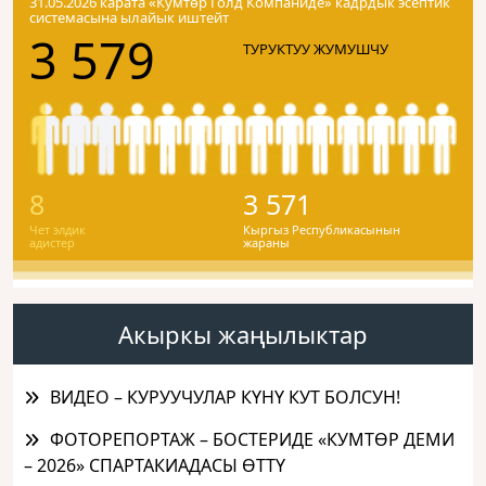
31.05.2026 карата «Кумтɵр Голд Компаниде» кадрдык эсептик
системасына ылайык иштейт
3 579
ТУРУКТУУ ЖУМУШЧУ
8
3 571
Чет элдик
Кыргыз Республикасынын
адистер
жараны
Акыркы жаңылыктар
ВИДЕО – КУРУУЧУЛАР КҮНҮ КУТ БОЛСУН!
ФОТОРЕПОРТАЖ – БОСТЕРИДЕ «КУМТӨР ДЕМИ
– 2026» СПАРТАКИАДАСЫ ӨТТҮ