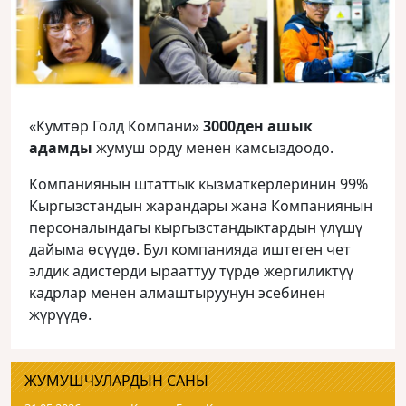
«Кумтөр Голд Компани»
3000ден ашык
адамды
жумуш орду менен камсыздоодо.
Компаниянын штаттык кызматкерлеринин 99%
Кыргызстандын жарандары жана Компаниянын
персоналындагы кыргызстандыктардын үлүшү
дайыма өсүүдө. Бул компанияда иштеген чет
элдик адистерди ырааттуу түрдө жергиликтүү
кадрлар менен алмаштыруунун эсебинен
жүрүүдө.
ЖУМУШЧУЛАРДЫН САНЫ