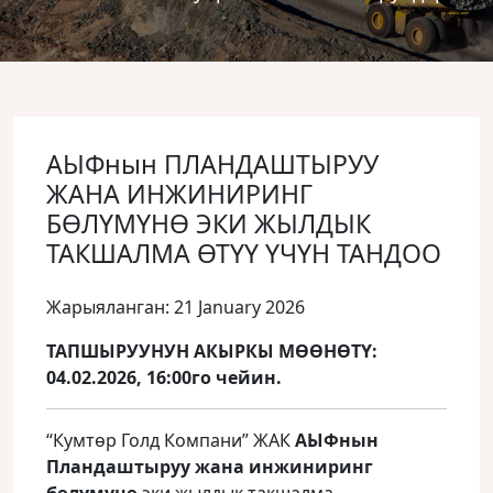
АЫФнын ПЛАНДАШТЫРУУ
ЖАНА ИНЖИНИРИНГ
БӨЛҮМҮНӨ ЭКИ ЖЫЛДЫК
ТАКШАЛМА ӨТҮҮ ҮЧҮН ТАНДОО
Жарыяланган: 21 January 2026
ТАПШЫРУУНУН АКЫРКЫ МӨӨНӨТҮ:
04.02.2026, 16:00го чейин.
“Кумтөр Голд Компани” ЖАК
АЫФнын
Пландаштыруу жана инжиниринг