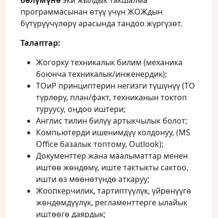
бөлүмүнө
эки жылдык такшалма
программасынан өтүү үчүн ЖОЖдын
бүтүрүүчүлөрү арасында тандоо жүргүзөт.
Талаптар:
Жогорку техникалык билим (механика
боюнча техникалык/инженердик);
ТОиР принциптерин негизги түшүнүү (ТО
түрлөрү, план/факт, техниканын токтоп
туруусу, оңдоо иштери;
Англис тилин билүү артыкчылык болот;
Компьютерди ишенимдүү колдонуу, (MS
Office базалык топтому, Outlook);
Документтер жана маалыматтар менен
иштөө жөндөмү, иште тактыкты сактоо,
ишти өз мөөнөтүндө аткаруу;
Жоопкерчилик, тартиптүүлүк, үйрөнүүгө
жөндөмдүүлүк, регламенттерге ылайык
иштөөгө даярдык;