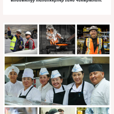
ылайыктуу талапкерлер гана чакырылат
.