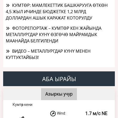
КУМТӨР: МАМЛЕКЕТТИК БАШКАРУУГА ӨТКӨН
4,5 ЖЫЛ ИЧИНДЕ БЮДЖЕТКЕ 1,2 МЛРД
ДОЛЛАРДАН АШЫК КАРАЖАТ КОТОРУЛДУ
ФОТОРЕПОРТАЖ – КУМТӨР КЕН ЖАЙЫНДА
МЕТАЛЛУРГДАР КҮНҮ ӨЗГӨЧӨ МАЙРАМДЫК
МААНАЙДА БЕЛГИЛЕНДИ
ВИДЕО – МЕТАЛЛУРГДАР КҮНҮ МЕНЕН
КУТТУКТАЙБЫЗ!
АБА ЫРАЙЫ
Азыркы учур
Кумтөр кени
1.7 м/с NE
Wind: