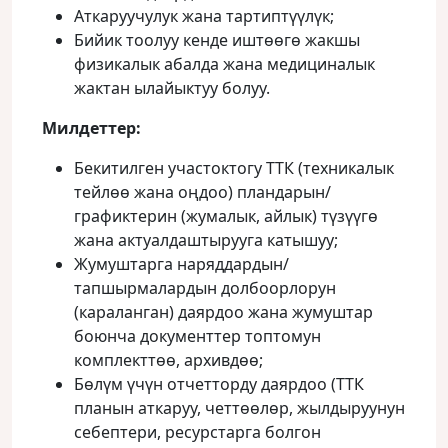
Аткаруучулук жана тартиптүүлүк;
Бийик тоолуу кенде иштөөгө жакшы
физикалык абалда жана медициналык
жактан ылайыктуу болуу.
Милдеттер:
Бекитилген участоктогу ТТК (техникалык
тейлөө жана оңдоо) пландарын/
графиктерин (жумалык, айлык) түзүүгө
жана актуалдаштырууга катышуу;
Жумуштарга наряддардын/
тапшырмалардын долбоорлорун
(караланган) даярдоо жана жумуштар
боюнча документтер топтомун
комплекттөө, архивдөө;
Бөлүм үчүн отчетторду даярдоо (ТТК
планын аткаруу, четтөөлөр, жылдыруунун
себептери, ресурстарга болгон