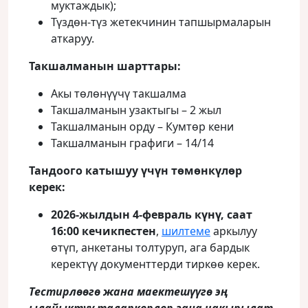
муктаждык);
Түздөн-түз жетекчинин тапшырмаларын
аткаруу.
Такшалманын шарттары
:
Акы төлөнүүчү такшалма
Такшалманын узактыгы – 2 жыл
Такшалманын орду – Кумтөр кени
Такшалманын графиги – 14/14
Тандоого катышуу үчүн төмөнкүлөр
керек
:
2026-жылдын 4-февраль к
ү
н
ү
, саат
16:00 кечикпестен
,
шилтеме
аркылуу
өтүп, анкетаны толтуруп, ага бардык
керектүү документтерди тиркөө керек.
Тестирлөөгө жана маектешүүгө эң