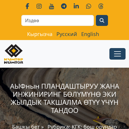
Search
Кыргызча
Русский
English
АЫФнын ПЛАНДАШТЫРУУ ЖАНА
ИНЖИНИРИНГ БӨЛҮМҮНӨ ЭКИ
ЖЫЛДЫК ТАКШАЛМА ӨТҮҮ ҮЧҮН
ТАНДОО
Башкы бет
»
Рубрика:
КГК: бош орундар