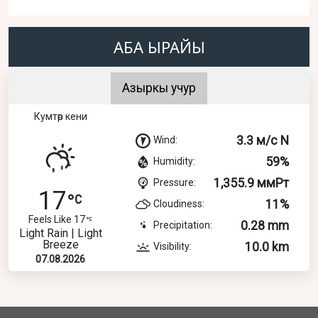
АБА ЫРАЙЫ
Азыркы учур
Кумтөр кени
3.3 м/с N
Wind:
59%
Humidity:
1,355.9 ммРт
Pressure:
17
11%
Cloudiness:
Feels Like 17
0.28 mm
Precipitation:
Light Rain | Light
Breeze
10.0 km
Visibility:
07.08.2026