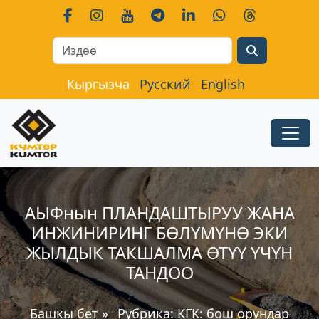
Search
Кыргызча
Русский
English
АЫФнын ПЛАНДАШТЫРУУ ЖАНА
ИНЖИНИРИНГ БӨЛҮМҮНӨ ЭКИ
ЖЫЛДЫК ТАКШАЛМА ӨТҮҮ ҮЧҮН
ТАНДОО
Башкы бет
»
Рубрика:
КГК: бош орундар