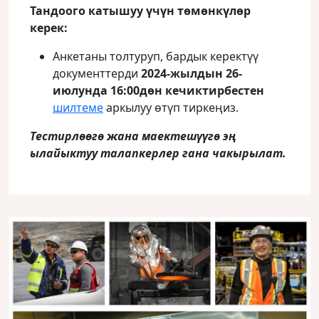
Тандоого катышуу үчүн төмөнкүлөр
керек
:
Анкетаны толтуруп, бардык керектүү
документтерди
2024-жылдын 26-
июлунд
а 16:
00дөн кечиктирбестен
шилтеме
аркылуу өтүп тиркеңиз.
Тестирлөөгө жана маектешүүгө эң
ылайыктуу талапкерлер гана чакырылат
.