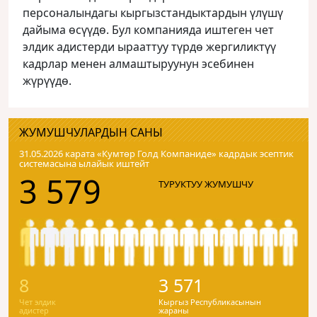
персоналындагы кыргызстандыктардын үлүшү
дайыма өсүүдө. Бул компанияда иштеген чет
элдик адистерди ырааттуу түрдө жергиликтүү
кадрлар менен алмаштыруунун эсебинен
жүрүүдө.
ЖУМУШЧУЛАРДЫН САНЫ
31.05.2026 карата «Кумтɵр Голд Компаниде» кадрдык эсептик
системасына ылайык иштейт
3 579
ТУРУКТУУ ЖУМУШЧУ
8
3 571
Чет элдик
Кыргыз Республикасынын
адистер
жараны