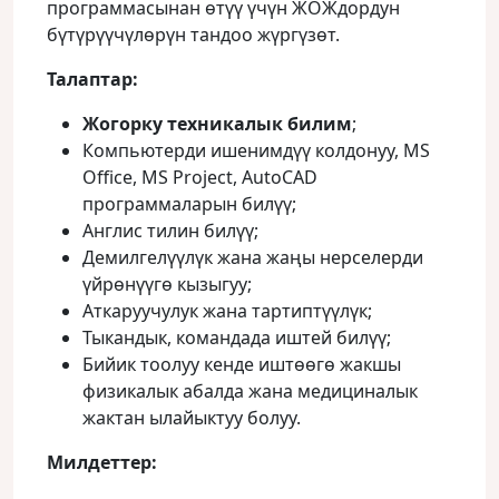
программасынан өтүү үчүн ЖОЖдордун
бүтүрүүчүлөрүн тандоо жүргүзөт.
Талаптар:
Жогорку техникалык билим
;
Компьютерди ишенимдүү колдонуу, MS
Office, MS Project, AutoCAD
программаларын билүү;
Англис тилин билүү;
Демилгелүүлүк жана жаңы нерселерди
үйрөнүүгө кызыгуу;
Аткаруучулук жана тартиптүүлүк;
Тыкандык, командада иштей билүү;
Бийик тоолуу кенде иштөөгө жакшы
физикалык абалда жана медициналык
жактан ылайыктуу болуу.
Милдеттер: