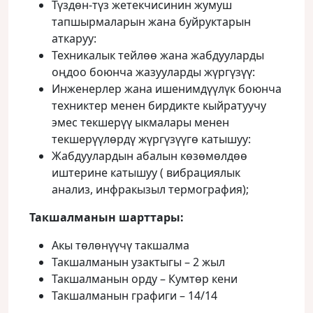
Түздөн-түз жетекчисинин жумуш
тапшырмаларын жана буйруктарын
аткаруу:
Техникалык тейлөө жана жабдууларды
оңдоо боюнча жазууларды жүргүзүү:
Инженерлер жана ишенимдүүлүк боюнча
техниктер менен бирдикте кыйратуучу
эмес текшерүү ыкмалары менен
текшерүүлөрдү жүргүзүүгө катышуу:
Жабдуулардын абалын көзөмөлдөө
иштерине катышуу ( вибрациялык
анализ, инфракызыл термография);
Такшалманын шарттары
:
Акы төлөнүүчү такшалма
Такшалманын узактыгы – 2 жыл
Такшалманын орду – Кумтөр кени
Такшалманын графиги – 14/14