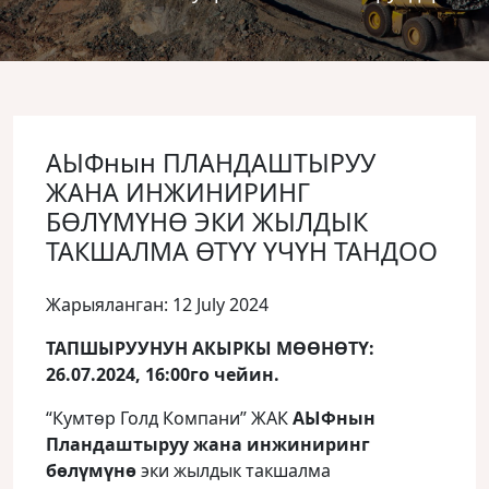
АЫФнын ПЛАНДАШТЫРУУ
ЖАНА ИНЖИНИРИНГ
БӨЛҮМҮНӨ ЭКИ ЖЫЛДЫК
ТАКШАЛМА ӨТҮҮ ҮЧҮН ТАНДОО
Жарыяланган: 12 July 2024
ТАПШЫРУУНУН АКЫРКЫ МӨӨНӨТҮ:
26.07.2024, 16:00го чейин.
“Кумтөр Голд Компани” ЖАК
АЫФнын
Пландаштыруу жана инжиниринг
бөлүмүнө
эки жылдык такшалма