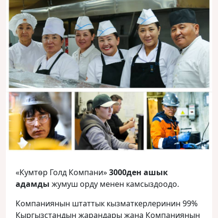
«Кумтөр Голд Компани»
3000ден ашык
адамды
жумуш орду менен камсыздоодо.
Компаниянын штаттык кызматкерлеринин 99%
Кыргызстандын жарандары жана Компаниянын