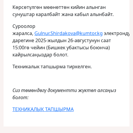
Көрсөтүлгөн мөөнөттөн кийин алынган
сунуштар каралбайт жана кабыл алынбайт.
Суроолор
жаралса,
Gulnur.Shirdakova@kumtor.kg
электрондук
дарегине 2025-жылдын 26-августунун саат
15:00гө чейин (Бишкек убактысы боюнча)
кайрылсаңыздар болот.
Техникалык тапшырма тиркелген.
Сиз төмөндөгү документти жүктөп алсаңыз
болот:
ТЕХНИКАЛЫК ТАПШЫРМА