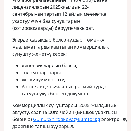
Pro программасынын
11 (он бир) даана
лицензияларын 2025-жылдын 22-
сентябрынан тартып 12 айлык мөөнөткө
узартуу үчүн баа сунуштарын
(котировкаларды) берүүгө чакырат.
Эгерде кызыкдар болсоңуздар, төмөнкү
маалыматтарды камтыган коммерциялык
сунушту жөнөтүү керек:
лицензиялардын баасы;
төлөм шарттары;
жеткирүү мөөнөтү;
Adobe лицензияларын расмий түрдө
сатууга укук берген документ.
Коммерциялык сунуштарды 2025-жылдын 28-
августу, саат 15:00гө чейин (Бишкек убактысы
боюнча)
Gulnur.Shirdakova@kumtor.kg
электрондук
дарегине тапшыруу зарыл.