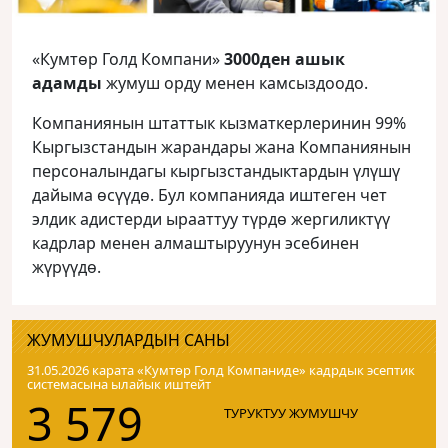
«Кумтөр Голд Компани»
3000ден ашык
адамды
жумуш орду менен камсыздоодо.
Компаниянын штаттык кызматкерлеринин 99%
Кыргызстандын жарандары жана Компаниянын
персоналындагы кыргызстандыктардын үлүшү
дайыма өсүүдө. Бул компанияда иштеген чет
элдик адистерди ырааттуу түрдө жергиликтүү
кадрлар менен алмаштыруунун эсебинен
жүрүүдө.
ЖУМУШЧУЛАРДЫН САНЫ
31.05.2026 карата «Кумтɵр Голд Компаниде» кадрдык эсептик
системасына ылайык иштейт
3 579
ТУРУКТУУ ЖУМУШЧУ