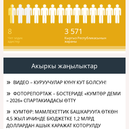
8
3 571
Чет элдик
Кыргыз Республикасынын
адистер
жараны
Акыркы жаңылыктар
ВИДЕО – КУРУУЧУЛАР КҮНҮ КУТ БОЛСУН!
ФОТОРЕПОРТАЖ – БОСТЕРИДЕ «КУМТӨР ДЕМИ
– 2026» СПАРТАКИАДАСЫ ӨТТҮ
КУМТӨР: МАМЛЕКЕТТИК БАШКАРУУГА ӨТКӨН
4,5 ЖЫЛ ИЧИНДЕ БЮДЖЕТКЕ 1,2 МЛРД
ДОЛЛАРДАН АШЫК КАРАЖАТ КОТОРУЛДУ