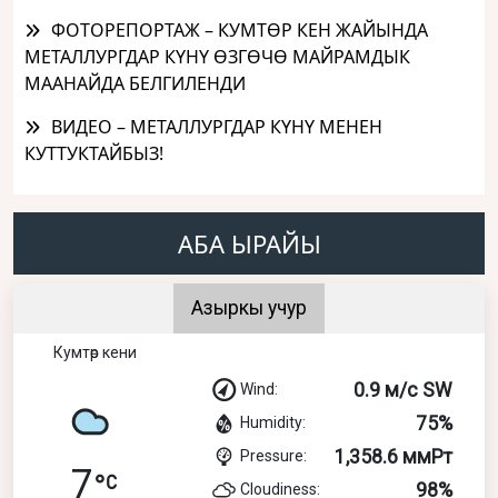
ФОТОРЕПОРТАЖ – КУМТӨР КЕН ЖАЙЫНДА
МЕТАЛЛУРГДАР КҮНҮ ӨЗГӨЧӨ МАЙРАМДЫК
МААНАЙДА БЕЛГИЛЕНДИ
ВИДЕО – МЕТАЛЛУРГДАР КҮНҮ МЕНЕН
КУТТУКТАЙБЫЗ!
АБА ЫРАЙЫ
Азыркы учур
Кумтөр кени
0.9 м/с SW
Wind:
75%
Humidity:
1,358.6 ммРт
Pressure:
7
98%
Cloudiness: