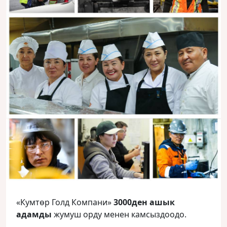
«Кумтөр Голд Компани»
3000ден ашык
адамды
жумуш орду менен камсыздоодо.