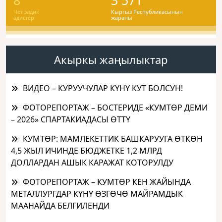
Чет элдик
Кыргыз Республикасынын
адистер
жараны
Акыркы жаңылыктар
ВИДЕО – КУРУУЧУЛАР КҮНҮ КУТ БОЛСУН!
ФОТОРЕПОРТАЖ – БОСТЕРИДЕ «КУМТӨР ДЕМИ
– 2026» СПАРТАКИАДАСЫ ӨТТҮ
КУМТӨР: МАМЛЕКЕТТИК БАШКАРУУГА ӨТКӨН
4,5 ЖЫЛ ИЧИНДЕ БЮДЖЕТКЕ 1,2 МЛРД
ДОЛЛАРДАН АШЫК КАРАЖАТ КОТОРУЛДУ
ФОТОРЕПОРТАЖ – КУМТӨР КЕН ЖАЙЫНДА
МЕТАЛЛУРГДАР КҮНҮ ӨЗГӨЧӨ МАЙРАМДЫК
МААНАЙДА БЕЛГИЛЕНДИ