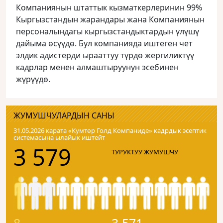
Компаниянын штаттык кызматкерлеринин 99%
Кыргызстандын жарандары жана Компаниянын
персоналындагы кыргызстандыктардын үлүшү
дайыма өсүүдө. Бул компанияда иштеген чет
элдик адистерди ырааттуу түрдө жергиликтүү
кадрлар менен алмаштыруунун эсебинен
жүрүүдө.
ЖУМУШЧУЛАРДЫН САНЫ
31.05.2026 карата «Кумтɵр Голд Компаниде» кадрдык эсептик
системасына ылайык иштейт
3 579
ТУРУКТУУ ЖУМУШЧУ
8
3 571