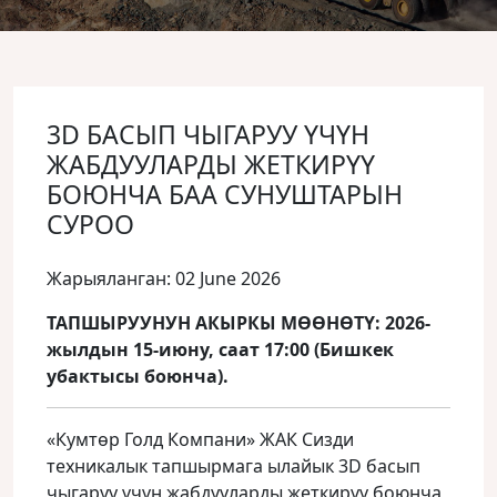
3D БАСЫП ЧЫГАРУУ ҮЧҮН
ЖАБДУУЛАРДЫ ЖЕТКИРҮҮ
БОЮНЧА БАА СУНУШТАРЫН
СУРОО
Жарыяланган: 02 June 2026
ТАПШЫРУУНУН АКЫРКЫ МӨӨНӨТҮ: 2026-
жылдын 15-июну, саат 17:00 (Бишкек
убактысы боюнча).
«Кумтөр Голд Компани» ЖАК Сизди
техникалык тапшырмага ылайык 3D басып
чыгаруу үчүн жабдууларды жеткирүү боюнча