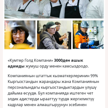
«Кумтөр Голд Компани»
3000ден ашык
адамды
жумуш орду менен камсыздоодо.
Компаниянын штаттык кызматкерлеринин 99%
Кыргызстандын жарандары жана Компаниянын
персоналындагы кыргызстандыктардын үлүшү
дайыма өсүүдө. Бул компанияда иштеген чет
элдик адистерди ырааттуу түрдө жергиликтүү
кадрлар менен алмаштыруунун эсебинен