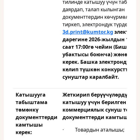
тилинде катышуу үчүн табышт
даярдап, талап кылынган
документтердин көчүрмөлөрү
тиркеп, электрондук түрдө
3d.print@kumtor.kg
электрон
дарегине 2026-жылдын 15-и
саат 17:00гө чейин (Бишкек
убактысы боюнча) жөнөтүл
керек. Башка электрондук д
келип түшкөн конкурсттук
сунуштар каралбайт.
Катышууга
Жеткирип берүүчүлөрдү тан
табыштама
катышуу үчүн берилген
тө
мөнкү
коммерциялык сунуш төмөн
документтерди
документтерди камтышы ке
камтышы
· Товардын аталышы;
керек: