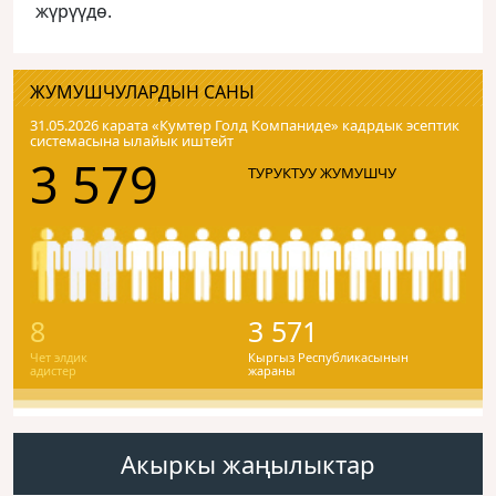
жүрүүдө.
ЖУМУШЧУЛАРДЫН САНЫ
31.05.2026 карата «Кумтɵр Голд Компаниде» кадрдык эсептик
системасына ылайык иштейт
3 579
ТУРУКТУУ ЖУМУШЧУ
8
3 571
Чет элдик
Кыргыз Республикасынын
адистер
жараны
Акыркы жаңылыктар