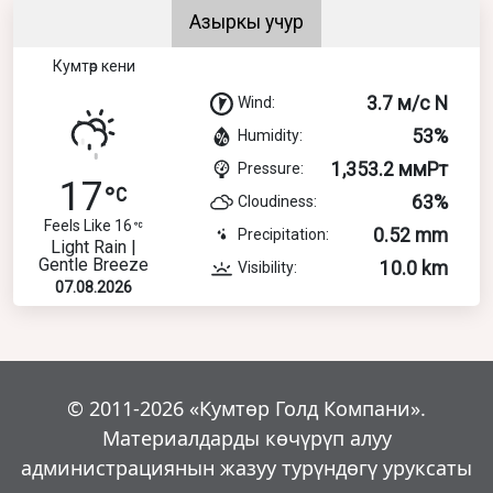
Азыркы учур
Кумтөр кени
3.7 м/с N
Wind:
53%
Humidity:
1,353.2 ммРт
Pressure:
17
63%
Cloudiness:
Feels Like 16
0.52 mm
Precipitation:
Light Rain |
Gentle Breeze
10.0 km
Visibility:
07.08.2026
© 2011-2026 «Кумтөр Голд Компани».
Материалдарды көчүрүп алуу
администрациянын жазуу турүндөгү уруксаты