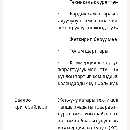
· Техникалык сүрөттөмө;
· Бардык салыктарды жана 
алуучунун кампасына чейин
жеткирүүнү кошкондогу баа;
· Жеткирип берүү мөөнөттө
· Төлөм шарттары;
· Коммерциялык сунуштун
жарактуулук мөөнөтү — берил
күндөн тартып кеминде 30
календардык күн болушу керек.
Баалоо
Жеңүүчү катары техникалык
критерийлери:
тапшырмадагы товардын техн
сүрөттөмөсүнө шайкеш келген
эң төмөн бааны сунуштаган
коммерциялык сунуш (КС) берг