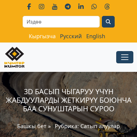
Search
Кыргызча
Русский
English
3D БАСЫП ЧЫГАРУУ ҮЧҮН
ЖАБДУУЛАРДЫ ЖЕТКИРҮҮ БОЮНЧА
БАА СУНУШТАРЫН СУРОО
Башкы бет
»
Рубрика:
Сатып алуулар