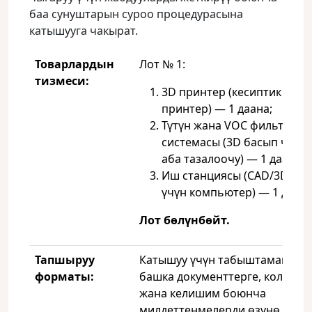
баа сунуштарын суроо процедурасына
катышууга чакырат.
Товарлардын
Лот № 1:
тизмеси:
3D принтер (кесиптик FDM-
принтер) — 1 даана;
Түтүн жана VOC фильтраци
системасы (3D басып чыгар
аба тазалоочу) — 1 даана;
Иш станциясы (CAD/3D мо
үчүн компьютер) — 1 даана
Лот бөлүнбөйт.
Тапшыруу
Катышуу үчүн табыштамага жа
форматы:
башка документтерге, кол коюу
жана келишим боюнча
милдеттенмелерди өзүнө алууг