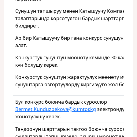
Сунушун тапшыруу менен Катышуучу Компаниян
талаптарында көрсөтүлгөн бардык шарттарга мак
билдирет.
Ар бир Катышуучу бир гана конкурс сунушун тап
алат.
Конкурстук сунуштун мөөнөтү кеминде 30 календ
күн болушу керек.
Конкурстук сунуштун жарактуулук мөөнөтү ичинд
сунуштарга өзгөртүүлөрдү киргизүүгө жол берилб
Бул конкурс боюнча бардык суроолор
Bermet.Kunduzbekova@kumtor.kg
электрондук дар
жөнөтүлүшү керек.
Тандоонун шарттарын тактоо боюнча суроолор
сунуштарды тапшыруунун акыркы мөөнөтүнөн 3