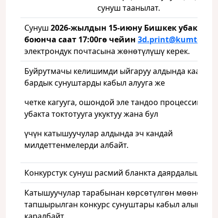
сунуш таанылат.
Сунуш
2026-жылдын 15-июну Бишкек убактыс
боюнча саат 17:00гө чейин
3d
.print
@kumtor
.kg
электрондук почтасына жөнөтүлүшү керек.
Буйрутмачы келишимди ыйгаруу алдында каалага
бардык сунуштарды кабыл алууга же
четке кагууга, ошондой эле тандоо процессин каа
убакта токтотууга укуктуу жана бул
үчүн катышуучулар алдында эч кандай
милдеттенмелерди албайт.
Конкурстук сунуш расмий бланкта даярдалышы ке
Катышуучулар тарабынан көрсөтүлгөн мөөнөттөн
тапшырылган конкурс сунуштары кабыл алынбай
каралбайт.