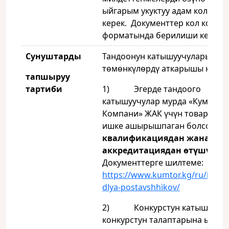
ыйгарым укуктуу адам кол кою
керек. Документтер кол коюлуп
форматында берилиши керек.
Сунуштарды
Тандоонун катышуучулары
төмөнкүлөрдү аткарышы керек
тапшыруу
тартиби
1) Эгерде тандоого
катышуучулар мурда «Кумтөр Г
Компани» ЖАК үчүн товар жет
ишке ашырышпаган болсо, анд
квалификациядан жана
аккредитациядан өтүшү кер
Документтерге шилтеме:
https://www.kumtor.kg/ru/infor
dlya-postavshhikov/
2) Конкурстун катышуучу
конкурстун талаптарына ылайы