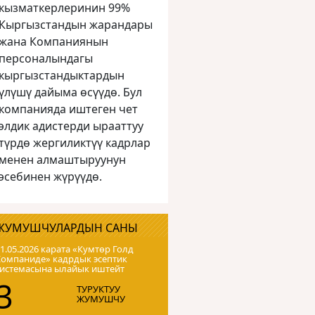
кызматкерлеринин 99%
Кыргызстандын жарандары
жана Компаниянын
персоналындагы
кыргызстандыктардын
үлүшү дайыма өсүүдө. Бул
компанияда иштеген чет
элдик адистерди ырааттуу
түрдө жергиликтүү кадрлар
менен алмаштыруунун
эсебинен жүрүүдө.
ЖУМУШЧУЛАРДЫН САНЫ
1.05.2026 карата «Кумтɵр Голд
Компаниде» кадрдык эсептик
системасына ылайык иштейт
3
ТУРУКТУУ
ЖУМУШЧУ