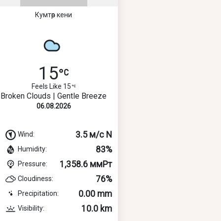
Кумтөр кени
15
Feels Like 15
Broken Clouds | Gentle Breeze
06.08.2026
3.5 м/с N
Wind:
83%
Humidity:
1,358.6 ммРт
Pressure:
76%
Cloudiness:
0.00 mm
Precipitation:
10.0 km
Visibility: