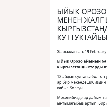
ЫЙЫК ОРОЗ
МЕНЕН ЖАЛП
КЫРГЫЗСТАН
КУТТУКТАЙБЫ
Жарыяланган: 19 February
Ыйык Орозо айынын б
кыргызстандыктарды к
12 айдын султаны болгон 
ар бир мекендешибиздин ү
кабыл болсун.
Мекенибизде ар дайым ты
ынтымагыбыз артып, бир