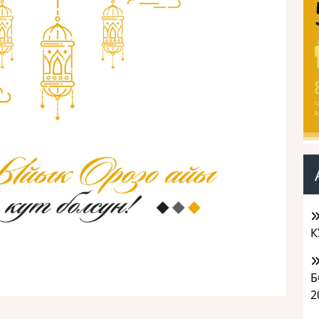
Ч
а
К
Б
2