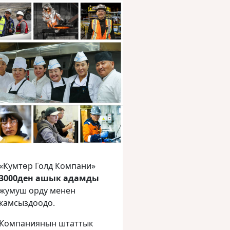
«Кумтөр Голд Компани»
3000ден ашык адамды
жумуш орду менен
камсыздоодо.
Компаниянын штаттык