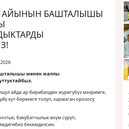
О АЙЫНЫН БАШТАЛЫШЫ
Ы
ДЫКТАРДЫ
З!
 2026
ашталышы менен жалпы
уттуктайбыз.
ушул айда ар бирибиздин жүрөгүбүз мээримге,
йү кут-берекеге толуп, кармаган орозосу
нчтык, бакубатчылык өкүм сүрүп,
имдигибиз бекемделсин.