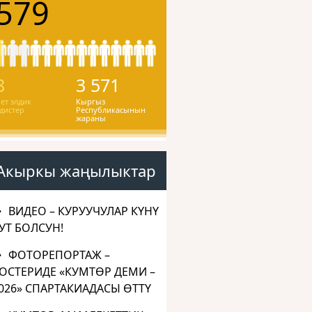
579
8
3 571
ет элдик
Кыргыз
дистер
Республикасынын
жараны
Акыркы жаңылыктар
ВИДЕО – КУРУУЧУЛАР КҮНҮ
УТ БОЛСУН!
ФОТОРЕПОРТАЖ –
ОСТЕРИДЕ «КУМТӨР ДЕМИ –
026» СПАРТАКИАДАСЫ ӨТТҮ