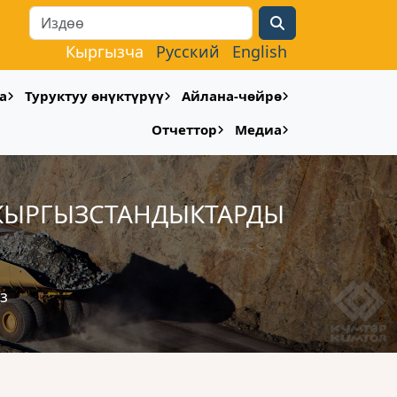
Search
Кыргызча
Русский
English
а
Туруктуу өнүктүрүү
Айлана-чөйрө
Отчеттор
Медиа
КЫРГЫЗСТАНДЫКТАРДЫ
з