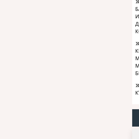
Б
И
Д
К
К
М
М
Б
К