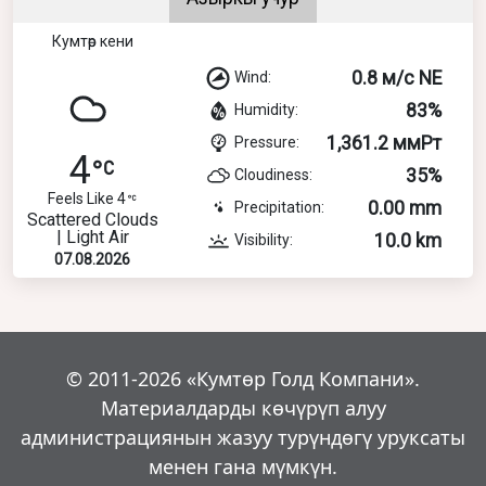
Кумтөр кени
0.8 м/с NE
Wind:
83%
Humidity:
1,361.2 ммРт
Pressure:
4
35%
Cloudiness:
Feels Like 4
0.00 mm
Precipitation:
Scattered Clouds
| Light Air
10.0 km
Visibility:
07.08.2026
© 2011-2026 «Кумтөр Голд Компани».
Материалдарды көчүрүп алуу
администрациянын жазуу турүндөгү уруксаты
менен гана мүмкүн.