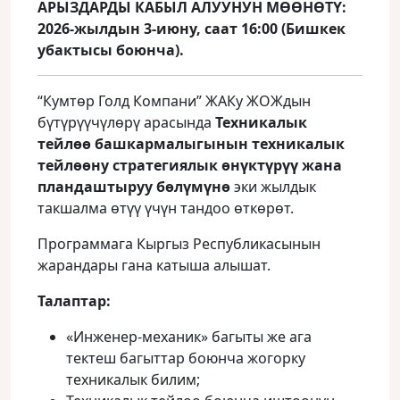
АРЫЗДАРДЫ КАБЫЛ АЛУУНУН МӨӨНӨТҮ:
2026-жылдын 3-июну, саат 16:00 (Бишкек
убактысы боюнча).
“Кумтөр Голд Компани” ЖАКу ЖОЖдын
бүтүрүүчүлөрү арасында
Техникалык
тейл
өө башкармалыгынын техникалык
тейлөөну
стратегиялык өнүктүрүү жана
пландаштыруу
бөлүмүнө
эки жылдык
такшалма өтүү үчүн тандоо өткөрөт.
Программага Кыргыз Республикасынын
жарандары гана катыша алышат.
Талаптар:
«Инженер‑механик» багыты же ага
тектеш багыттар боюнча жогорку
техникалык билим;