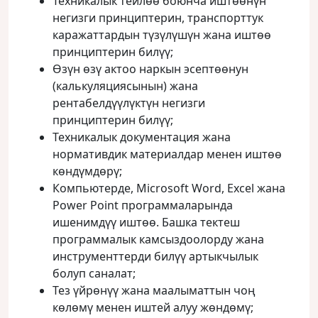
Техникалык тейлөө боюнча иштөөнүн
негизги принциптерин, транспорттук
каражаттардын түзүлүшүн жана иштөө
принциптерин билүү;
Өзүн өзү актоо наркын эсептөөнун
(калькуляциясынын) жана
рентабелдүүлүктүн негизги
принциптерин билүү;
Техникалык документация жана
нормативдик материалдар менен иштөө
көндүмдөрү;
Компьютерде, Microsoft Word, Excel жана
Power Point программаларында
ишенимдүү иштөө. Башка тектеш
программалык камсыздоолорду жана
инструменттерди билүү артыкчылык
болуп саналат;
Тез үйрөнүү жана маалыматтын чоң
көлөмү менен иштей алуу жөндөмү;