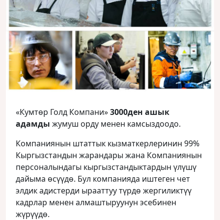
«Кумтөр Голд Компани»
3000ден ашык
адамды
жумуш орду менен камсыздоодо.
Компаниянын штаттык кызматкерлеринин 99%
Кыргызстандын жарандары жана Компаниянын
персоналындагы кыргызстандыктардын үлүшү
дайыма өсүүдө. Бул компанияда иштеген чет
элдик адистерди ырааттуу түрдө жергиликтүү
кадрлар менен алмаштыруунун эсебинен
жүрүүдө.