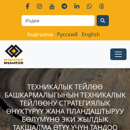
Search
Кыргызча
Русский
English
ТЕХНИКАЛЫК ТЕЙЛӨӨ
БАШКАРМАЛЫГЫНЫН ТЕХНИКАЛЫК
ТЕЙЛӨӨНУ СТРАТЕГИЯЛЫК
ӨНҮКТҮРҮҮ ЖАНА ПЛАНДАШТЫРУУ
БӨЛҮМҮНӨ ЭКИ ЖЫЛДЫК
ТАКШАЛМА ӨТҮҮ ҮЧҮН ТАНДОО