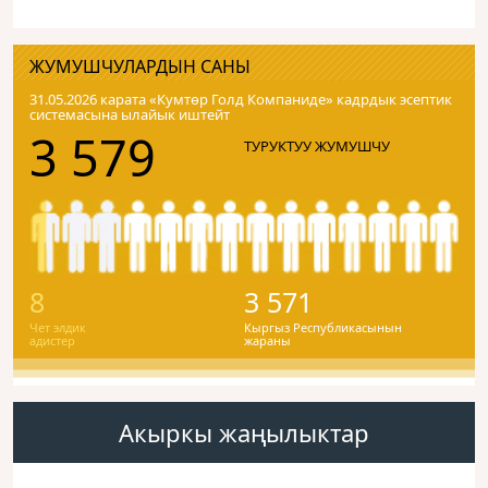
ЖУМУШЧУЛАРДЫН САНЫ
31.05.2026 карата «Кумтɵр Голд Компаниде» кадрдык эсептик
системасына ылайык иштейт
3 579
ТУРУКТУУ ЖУМУШЧУ
8
3 571
Чет элдик
Кыргыз Республикасынын
адистер
жараны
Акыркы жаңылыктар