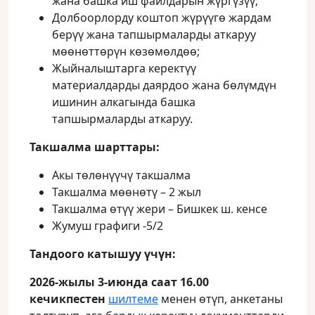
жана башка иш файлдарын жүргүзүү;
Долбоорлорду коштоп жүрүүгө жардам
берүү жана тапшырмаларды аткаруу
мөөнөттөрүн көзөмөлдөө;
Жыйналыштарга керектүү
материалдарды даярдоо жана бөлүмдүн
ишинин алкагында башка
тапшырмаларды аткаруу.
Такшалма шарттары:
Акы төлөнүүчү такшалма
Такшалма мөөнөтү – 2 жыл
Такшалма өтүү жери – Бишкек ш. кенсе
Жумуш графиги -5/2
Тандоого катышуу үчүн:
2026-жылы 3-июнда саат 16.00
кечикпестен
шилтеме
менен өтүп, анкетаны