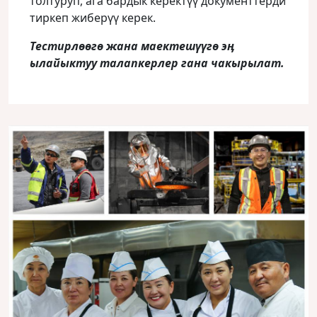
толтуруп, ага бардык керектүү документтерди
тиркеп жиберүү керек.
Тестирлөөгө жана маектешүүгө эӊ
ылайыктуу талапкерлер гана чакырылат.