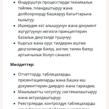
Өндүрүштүк процесстерди техникалык
тейлөө, пландаштыруу жана
долбоорлорду башкаруу багыттарына
кызыгуу;
Ишкердик кат алышуунун жана документ
жүгүртүүнүн негизги принциптерин
базалык деңгээлде түшүнүү;
Кыргыз жана орус тилдерин иштөө
деңгээлинде билүү, англис тилин билүү
артыкчылык болуп саналат.
Милдеттер:
Отчетторду, таблицаларды,
презентацияларды жана башка иш
документтерин даярдоо жана тариздөө;
Маалыматты чогултуу, системалаштыруу
жана актуалдаштыруу;
Реестрлерди, контролдук таблицаларды