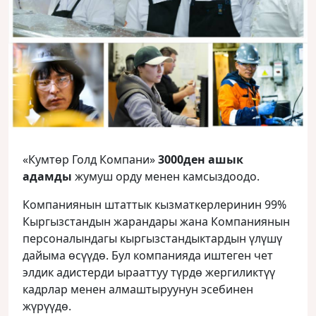
«Кумтөр Голд Компани»
3000ден ашык
адамды
жумуш орду менен камсыздоодо.
Компаниянын штаттык кызматкерлеринин 99%
Кыргызстандын жарандары жана Компаниянын
персоналындагы кыргызстандыктардын үлүшү
дайыма өсүүдө. Бул компанияда иштеген чет
элдик адистерди ырааттуу түрдө жергиликтүү
кадрлар менен алмаштыруунун эсебинен
жүрүүдө.