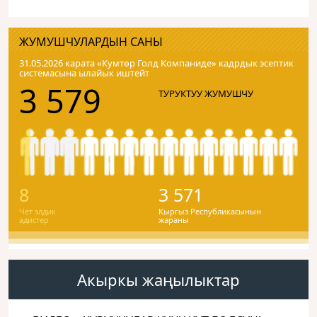
ЖУМУШЧУЛАРДЫН САНЫ
31.05.2026 карата «Кумтɵр Голд Компаниде» кадрдык эсептик
системасына ылайык иштейт
3 579
ТУРУКТУУ ЖУМУШЧУ
8
3 571
Чет элдик
Кыргыз Республикасынын
адистер
жараны
Акыркы жаңылыктар