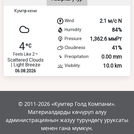
Кумтөр кени
2.1 м/с N
Wind:
84%
Humidity:
1,362.6 ммРт
Pressure:
4
41%
Cloudiness:
Feels Like 2
0.00 mm
Precipitation:
Scattered Clouds
| Light Breeze
10.0 km
Visibility:
06.08.2026
© 2011-2026 «Кумтөр Голд Компани».
Материалдарды көчүрүп алуу
администрациянын жазуу турүндөгү уруксаты
менен гана мүмкүн.