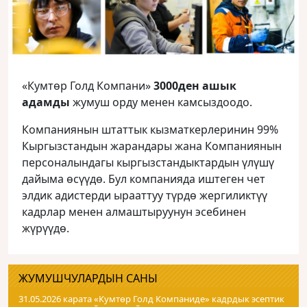
«Кумтөр Голд Компани»
3000ден ашык
адамды
жумуш орду менен камсыздоодо.
Компаниянын штаттык кызматкерлеринин 99%
Кыргызстандын жарандары жана Компаниянын
персоналындагы кыргызстандыктардын үлүшү
дайыма өсүүдө. Бул компанияда иштеген чет
элдик адистерди ырааттуу түрдө жергиликтүү
кадрлар менен алмаштыруунун эсебинен
жүрүүдө.
ЖУМУШЧУЛАРДЫН САНЫ
31.05.2026 карата «Кумтɵр Голд Компаниде» кадрдык эсептик