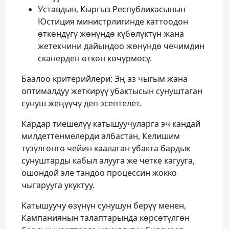
Уставдын, Кыргыз Республикасынын
Юстиция министрлигинде каттоодон
өткөндүгү жөнүндө күбөлүктүн жана
жетекчини дайындоо жөнүндө чечимдин
сканерден өткөн көчүрмөсү.
Баалоо критерийлери: Эң аз чыгым жана
оптималдуу жеткирүү убактысын сунуштаган
сунуш жеңүүчү деп эсептелет.
Кардар тиешелүү катышуучуларга эч кандай
милдеттенмелерди албастан, Келишим
түзүлгөнгө чейин каалаган убакта бардык
сунуштарды кабыл алууга же четке кагууга,
ошондой эле тандоо процессин жокко
чыгарууга укуктуу.
Катышуучу өзүнүн сунушун берүү менен,
Кампаниянын талаптарында көрсөтүлгөн