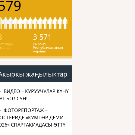
579
8
3 571
ет элдик
Кыргыз
дистер
Республикасынын
жараны
Акыркы жаңылыктар
ВИДЕО – КУРУУЧУЛАР КҮНҮ
УТ БОЛСУН!
ФОТОРЕПОРТАЖ –
ОСТЕРИДЕ «КУМТӨР ДЕМИ –
026» СПАРТАКИАДАСЫ ӨТТҮ