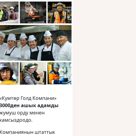
«Кумтөр Голд Компани»
3000ден ашык адамды
жумуш орду менен
камсыздоодо.
Компаниянын штаттык