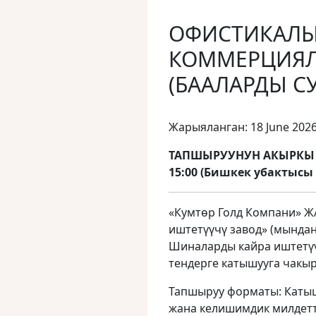
ОФИСТИКАЛЫ
КОММЕРЦИЯЛ
(БААЛАРДЫ С
Жарыяланган: 18 June 202
ТАПШЫРУУНУН АКЫРКЫ М
15:00 (Бишкек убактысы
«Кумтөр Голд Компани» Ж
иштетүүчү завод» (мында
Шиналарды кайра иштетүү
тендерге катышууга чакыр
Тапшыруу форматы: Катыш
жана келишимдик милдетт