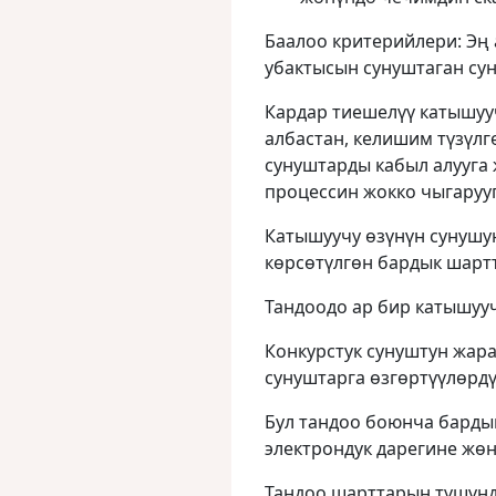
Баалоо критерийлери: Эң
убактысын сунуштаган сун
Кардар тиешелүү катышуу
албастан, келишим түзүлг
сунуштарды кабыл алууга 
процессин жокко чыгарууга
Катышуучу өзүнүн сунушу
көрсөтүлгөн бардык шартт
Тандоодо ар бир катышууч
Конкурстук сунуштун жар
сунуштарга өзгөртүүлөрдү
Бул тандоо боюнча бард
электрондук дарегине жөн
Тандоо шарттарын түшүнд