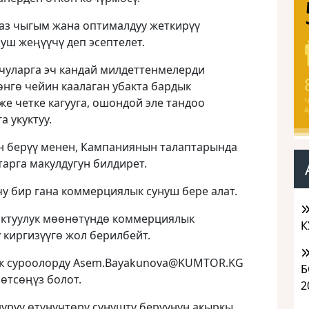
 аз чыгым жана оптималдуу жеткирүү
уш жеңүүчү деп эсептелет.
чуларга эч кандай милдеттенмелерди
өнгө чейин каалаган убакта бардык
же четке кагууга, ошондой эле тандоо
Ч
а
 укуктуу.
н берүү менен, Кампаниянын талаптарында
арга макулдугун билдирет.
у бир гана коммерциялык сунуш бере алат.
актуулук мөөнөтүндө коммерциялык
К
 киргизүүгө жол берилбейт.
ык суроолорду Asem.Bayakunova@KUMTOR.KG
Б
өтсөңүз болот.
2
үрүү өтүнүчтөрү сунушту берүүнүн акыркы