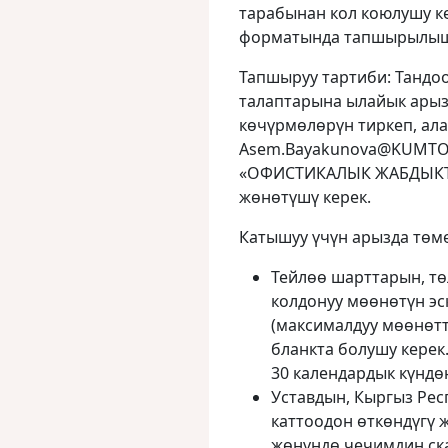
тарабынан кол коюлушу ке
форматында тапшырылыш
Тапшыруу тартиби: Тандо
талаптарына ылайык арыз
көчүрмөлөрүн тиркеп, ал
Asem.Bayakunova@KUMTOR
«ОФИСТИКАЛЫК ЖАБДЫКТАР
жөнөтүшү керек.
Катышуу үчүн арызда төм
Тейлөө шарттарын, т
колдонуу мөөнөтүн эс
(максималдуу мөөнөтт
бланкта болушу керек
30 календардык күндө
Уставдын, Кыргыз Ре
каттоодон өткөндүгү 
жөнүндө чечимдин ска