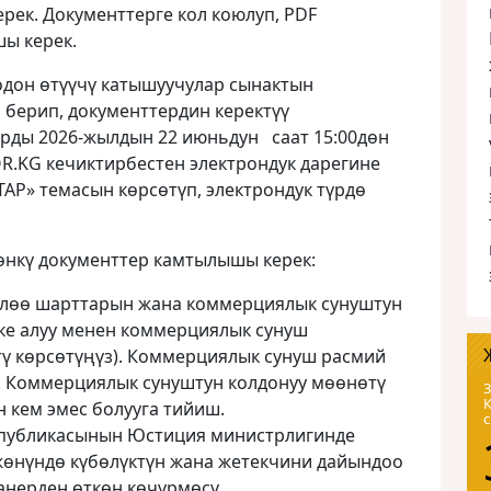
рек. Документтерге кол коюлуп, PDF
ы керек.
одон өтүүчү катышуучулар сынактын
 берип, документтердин керектүү
арды 2026-жылдын 22 июньдун саат 15:00дөн
.KG кечиктирбестен электрондук дарегине
» темасын көрсөтүп, электрондук түрдө
өнкү документтер камтылышы керек:
өлөө шарттарын жана коммерциялык сунуштун
ке алуу менен коммерциялык сунуш
ү көрсөтүңүз). Коммерциялык сунуш расмий
. Коммерциялык сунуштун колдонуу мөөнөтү
3
н кем эмес болууга тийиш.
спубликасынын Юстиция министрлигинде
жөнүндө күбөлүктүн жана жетекчини дайындоо
нерден өткөн көчүрмөсү.