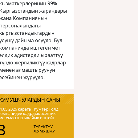
кызматкерлеринин 99%
Кыргызстандын жарандары
жана Компаниянын
персоналындагы
кыргызстандыктардын
үлүшү дайыма өсүүдө. Бул
компанияда иштеген чет
элдик адистерди ырааттуу
түрдө жергиликтүү кадрлар
менен алмаштыруунун
эсебинен жүрүүдө.
ЖУМУШЧУЛАРДЫН САНЫ
1.05.2026 карата «Кумтɵр Голд
Компаниде» кадрдык эсептик
системасына ылайык иштейт
3
ТУРУКТУУ
ЖУМУШЧУ