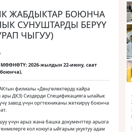
К ЖАБДЫКТАР БОЮНЧА
ЫК СУНУШТАРДЫ БЕРҮҮ
УРАП ЧЫГУУ)
6
ӨӨНӨТҮ: 2026-жылдын 22-июну, саат
 боюнча).
АКтын филиалы «Дѳӊгѳлѳктѳрдү кайра
н ары ДКЗ) Сиздерди Спецификацияга ылайык
чү завод үчүн оргтехниканы жеткирүү боюнча
ат.
уу үчүн арыз жана башка документтер арызга
енмелерге кол коюуга ыйгарым укуктуу адам