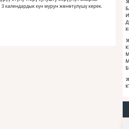
 3 календардык күн мурун жөнөтүлүшү керек.
Б
И
Д
К
К
М
М
Б
К