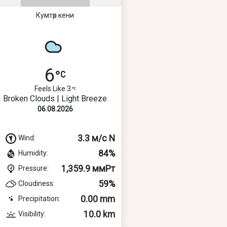
Кумтөр кени
6
Feels Like 3
Broken Clouds | Light Breeze
06.08.2026
3.3 м/с N
Wind:
84%
Humidity:
1,359.9 ммРт
Pressure:
59%
Cloudiness:
0.00 mm
Precipitation:
10.0 km
Visibility: