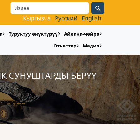
Search
Кыргызча
Русский
English
а
Туруктуу өнүктүрүү
Айлана-чөйрө
Отчеттор
Медиа
 СУНУШТАРДЫ БЕРҮҮ