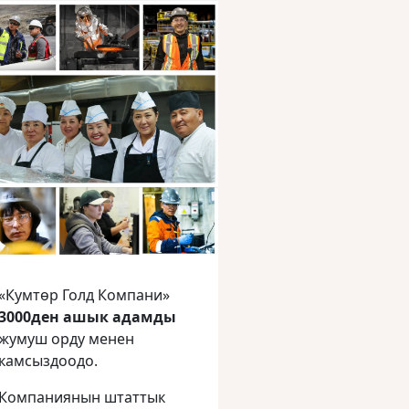
«Кумтөр Голд Компани»
3000ден ашык адамды
жумуш орду менен
камсыздоодо.
Компаниянын штаттык