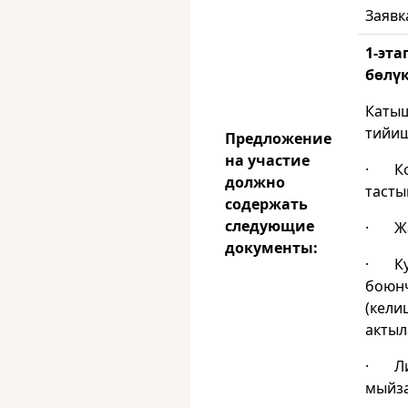
Заявк
1-эт
бөлү
Катыш
тийиш
Предложение
на участие
· Кон
должно
тасты
содержать
следующие
· Жа
документы:
· Кур
боюн
(кели
актыл
· Лиц
мыйза