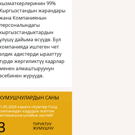
кызматкерлеринин 99%
Кыргызстандын жарандары
жана Компаниянын
персоналындагы
кыргызстандыктардын
үлүшү дайыма өсүүдө. Бул
компанияда иштеген чет
элдик адистерди ырааттуу
түрдө жергиликтүү кадрлар
менен алмаштыруунун
эсебинен жүрүүдө.
ЖУМУШЧУЛАРДЫН САНЫ
1.05.2026 карата «Кумтɵр Голд
Компаниде» кадрдык эсептик
системасына ылайык иштейт
3
ТУРУКТУУ
ЖУМУШЧУ