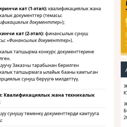
иринчи кат (1-этап):
квалификациялык жана
калык документтер (темасы:
ификациялык документтер»
);
кинчи кат (2-этап):
финансылык сунуш
сы:
«Финансылык документтер»
).
Ч
а
калык тапшырма конкурс документтерине
лген.
уучу Заказчы тарабынан берилген
калык тапшырмага ылайык бааны камтыган
рциялык сунуш берүүгө милдеттүү.
К
ап: Квалификациялык жана техникалык
к
Б
уу сунушу төмөнкү документтерди камтууга
2
: