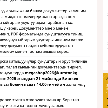
уу арызы жана башка документтер келишим
а милдеттенмелерди жана арызды кол
а ыйгарым укуктуу адам тарабынан кол
шу керек. Документтер мөөр менен
илип, PDF форматында сунушталууга тийиш.
оюучунун ыйгарым укуктары ишеним кат же
лүү документтердин күбөлөндүрүлгөн
мөлөрү менен тастыкталышы керек.
рска катышуучулар сунуштарын орус тилинде
ап, талап кылынган документтерди тиркеп,
рондук түрдө
megashop
2026@
kumtor
.
kg
гине
2026-жылдын 21-майында Бишкек
ысы боюнча саат 14:00гө чейин
жөнөтүшү
3
.
рс эки этапта өткөрүлөт жана ар бир этап
өзүнчө эки кат жөнөтүлүшү зарыл: