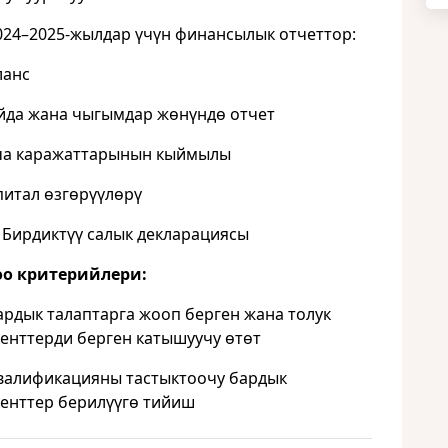
4–2025-жылдар үчүн финансылык отчеттор:
ланс
да жана чыгымдар жөнүндө отчет
ча каражаттарынын кыймылы
итал өзгөрүүлөрү
Бирдиктүү салык декларациясы
оо критерийлери:
дык талаптарга жооп берген жана толук
енттерди берген катышуучу өтөт
алификацияны тастыктоочу бардык
енттер берилүүгө тийиш