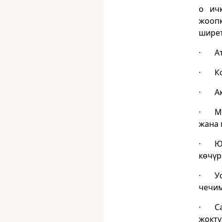
o ичк
жоопк
ширет
· Атт
· Кон
· Ак 
· Му
жана 
· Юри
көчүр
· Уст
чечим
· Са
жокту