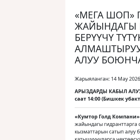
«МЕГА ШОП»
ЖАЙЫНДАГЫ Г
БЕРҮҮЧҮ ТҮТ
АЛМАШТЫРУУ
АЛУУ БОЮНЧ
Жарыяланган: 14 May 202
АРЫЗДАРДЫ КАБЫЛ АЛУУ
саат 14:00 (Бишкек убак
«Кумтор Голд Компани
жайындагы гидранттарга 
кызматтарын сатып алуу б
катышуучуларга чектөөсүз