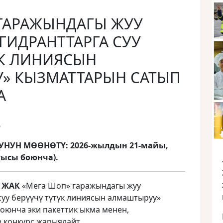
 ГАРАЖЫНДАГЫ ЖУУ
ИДРАНТТАРГА СУУ
ҮК ЛИНИЯСЫН
» КЫЗМАТТАРЫН САТЫП
А
6
НУН МӨӨНӨТҮ: 2026-жылдын 21-майы,
тысы боюнча).
» ЖАК
«Мега Шоп» гаражындагы жуу
суу берүүчү түтүк линиясын алмаштыруу»
оюнча эки пакеттик ыкма менен,
 конкурс жарыялайт.