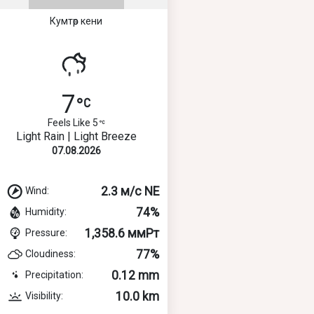
Кумтөр кени
7
Feels Like 5
Light Rain | Light Breeze
07.08.2026
2.3 м/с NE
Wind:
74%
Humidity:
1,358.6 ммРт
Pressure:
77%
Cloudiness:
0.12 mm
Precipitation:
10.0 km
Visibility: