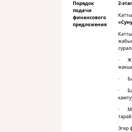
Порядок
2-эт
подачи
Катты
финансового
«Сун
предложения
Катты
жабыл
сурал
· Жең
жакшы
· Баа
· Баа
камту
· Мат
тараб
Эгер 