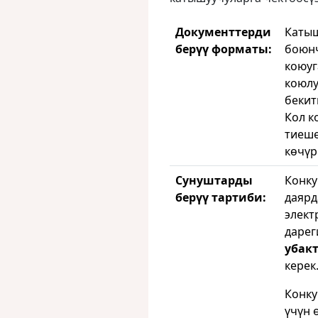
Документтерди
Катыш
берүү форматы:
боюнч
коюуг
коюлу
бекит
Кол к
тиеше
көчүр
Сунуштарды
Конку
берүү тартиби:
даярд
элект
даре
убакт
керек
Конку
үчүн 