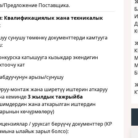
а/Предложение Поставщика.
Б
И
ап: Квалификациялык жана техникалык
Д
к
К
уу сунушу төмөнкү документтерди камтууга
:
К
курска катышууга кызыкдар экендигин
М
ктоочу кат
М
Б
бдуучунун арызы/сунушу
уу-монтаж жана ширетүү иштерин аткаруу
К
ча кеминде
3 жылдык тажрыйба
шимдердин жана аткарылган иштердин
арынын көчүрмөлөрү)
ензиялар / уруксат берүүчү документтер (КР
мына ылайык зарыл болсо):