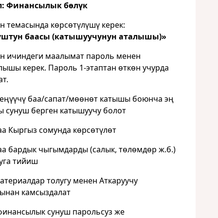
ап: Финансылык бөлүк
н темасында көрсөтүлүшү керек:
уштун баасы (катышуучунун аталышы)»
н ичиндеги маалымат пароль менен
ышы керек. Пароль 1-этаптан өткөн учурда
ат.
үүчү баа/сапат/мөөнөт катышы боюнча эң
 сунуш берген катышуучу болот
 Кыргыз сомунда көрсөтүлөт
 бардык чыгымдарды (салык, төлөмдөр ж.б.)
уга тийиш
ериалдар толугу менен Аткаруучу
ынан камсыздалат
финансылык сунуш парольсуз же