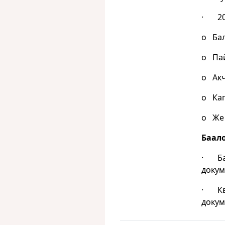
· 202
o Ба
o Пай
o Ак
o Кап
o Же 
Баал
· Бар
докум
· Кв
докум