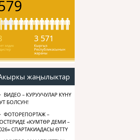
579
8
3 571
ет элдик
Кыргыз
дистер
Республикасынын
жараны
Акыркы жаңылыктар
ВИДЕО – КУРУУЧУЛАР КҮНҮ
УТ БОЛСУН!
ФОТОРЕПОРТАЖ –
ОСТЕРИДЕ «КУМТӨР ДЕМИ –
026» СПАРТАКИАДАСЫ ӨТТҮ