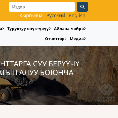
Search
Кыргызча
Русский
English
а
Туруктуу өнүктүрүү
Айлана-чөйрө
Отчеттор
Медиа
ТТАРГА СУУ БЕРҮҮЧҮ
АТЫП АЛУУ БОЮНЧА