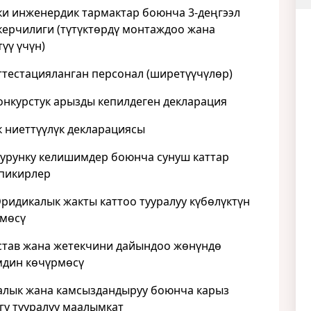
и инженердик тармактар боюнча 3-деңгээл
ерчилиги (түтүктөрдү монтаждоо жана
үү үчүн)
естацияланган персонал (ширетүүчүлөр)
курстук арызды кепилдеген декларация
ниеттүүлүк декларациясы
рунку келишимдер боюнча сунуш каттар
пикирлер
дикалык жакты каттоо тууралуу күбөлүктүн
мөсү
ав жана жетекчини дайындоо жөнүндө
дин көчүрмөсү
лык жана камсыздандыруу боюнча карыз
гу тууралуу маалымкат