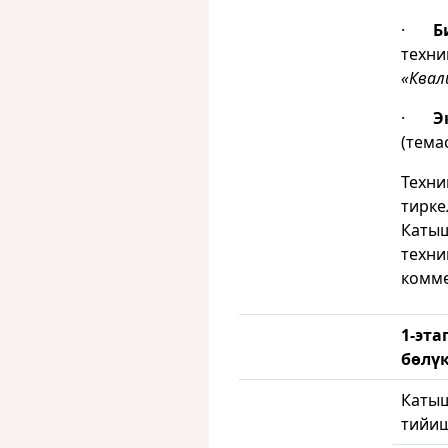
·
Б
техни
«Квал
·
Э
(тема
Техни
тирке
Катыш
техни
комме
1-эт
бөлү
Катыш
тийиш