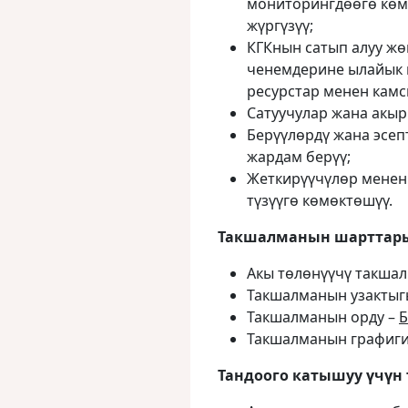
мониторингдөөгө көм
жүргүзүү;
КГКнын сатып алуу ж
ченемдерине ылайык 
ресурстар менен камс
Сатуучулар жана акыр
Берүүлөрдү жана эсе
жардам берүү;
Жеткирүүчүлөр менен
түзүүгө көмөктөшүү.
Такшалманын шарттар
Акы төлөнүүчү такша
Такшалманын узактыг
Такшалманын орду –
Б
Такшалманын графиги 
Тандоого катышуу үчүн 