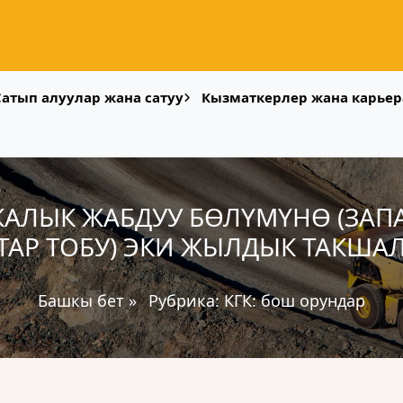
Сатып алуулар жана сатуу
Кызматкерлер жана карьер
АЛЫК ЖАБДУУ БӨЛҮМҮНӨ (ЗАП
ТАР ТОБУ) ЭКИ ЖЫЛДЫК ТАКШАЛ
Башкы бет
»
Рубрика:
КГК: бош орундар