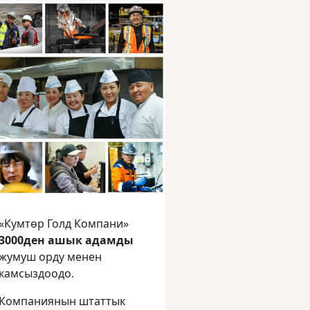
«Кумтөр Голд Компани»
3000ден ашык адамды
жумуш орду менен
камсыздоодо.
Компаниянын штаттык