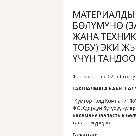
МАТЕРИАЛДЫ
БӨЛҮМҮНӨ (З
ЖАНА ТЕХНИК
ТОБУ) ЭКИ Ж
ҮЧҮН ТАНДОО
Жарыяланган: 07 February
ТАКШАЛМАГА КАБЫЛ АЛ
“Кумтөр Голд Компани” Ж
ЖОЖдордун бүтүрүүчүлө
бөлүмүнө (запастык бөл
тандоо жүргүзөт.
Талаптар: