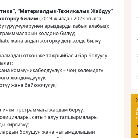
стика”, “Материалдык-Техникалык Жабдуу”
жогорку билим
(2019-жылдан 2023-жылга
үтүрүүчүлөрүнөн арыздарды кабыл алабыз);
рограмммаларын колдоно билүү;
iate жана андан жогорку деңгээлде билүү
шалмадан өткөн же тажрыйбасы бар болуусу
алат;
 жана коммуникабелдүүлүк – чоң көлөмдөгү
өгө жөндөмдүүлүк;
ртүү жана байкоочулук;
 ички программага жардам берүү,
3
позициялары, сатып алуу тапшырмалары
ы киргизүү;
ялардын болушун жана чыгымдалышын