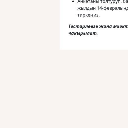
Анкетаны толтуруп, б
жылдын 14-февралында
тиркеңиз.
Тестирлөөгө жана маект
чакырылат.