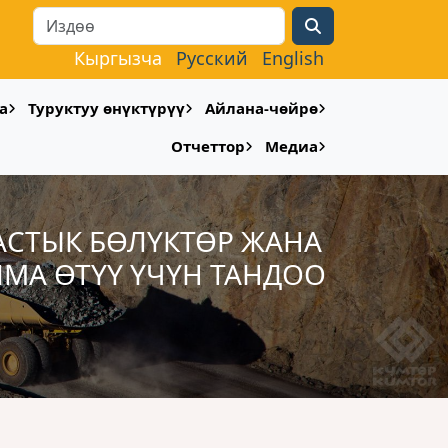
Search
Кыргызча
Русский
English
а
Туруктуу өнүктүрүү
Айлана-чөйрө
Отчеттор
Медиа
АСТЫК БӨЛҮКТӨР ЖАНА
МА ӨТҮҮ ҮЧҮН ТАНДОО