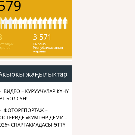
579
8
3 571
ет элдик
Кыргыз
дистер
Республикасынын
жараны
Акыркы жаңылыктар
ВИДЕО – КУРУУЧУЛАР КҮНҮ
УТ БОЛСУН!
ФОТОРЕПОРТАЖ –
ОСТЕРИДЕ «КУМТӨР ДЕМИ –
026» СПАРТАКИАДАСЫ ӨТТҮ