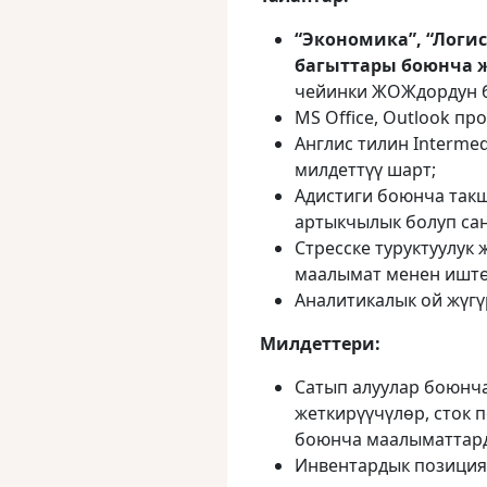
“Экономика”, “Логи
багыттары боюнча 
чейинки ЖОЖдордун б
MS Office, Outlook п
Англис тилин Intermed
милдеттүү шарт;
Адистиги боюнча так
артыкчылык болуп сан
Стресске туруктуулук
маалымат менен иштө
Аналитикалык ой жүгү
Милдеттери:
Сатып алуулар боюнча
жеткирүүчүлөр, сток 
боюнча маалыматтард
Инвентардык позици