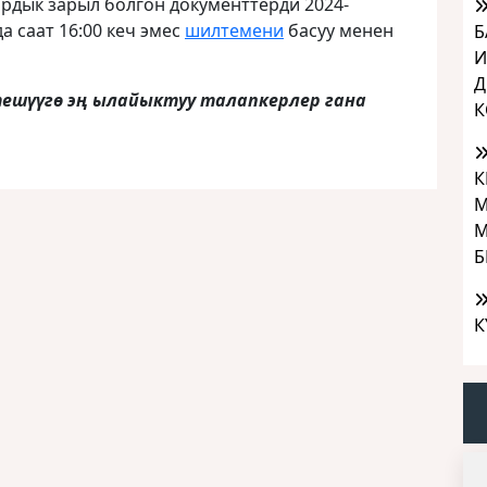
ардык зарыл болгон документтерди 2024-
 саат 16:00 кеч эмес
шилтемени
басуу менен
Б
И
Д
ешүүгө эң ылайыктуу талапкерлер гана
К
К
М
М
Б
К