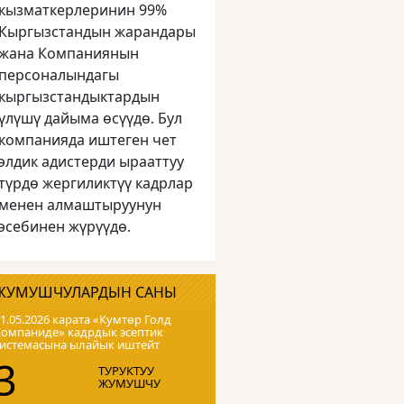
кызматкерлеринин 99%
Кыргызстандын жарандары
жана Компаниянын
персоналындагы
кыргызстандыктардын
үлүшү дайыма өсүүдө. Бул
компанияда иштеген чет
элдик адистерди ырааттуу
түрдө жергиликтүү кадрлар
менен алмаштыруунун
эсебинен жүрүүдө.
ЖУМУШЧУЛАРДЫН САНЫ
1.05.2026 карата «Кумтɵр Голд
Компаниде» кадрдык эсептик
системасына ылайык иштейт
3
ТУРУКТУУ
ЖУМУШЧУ