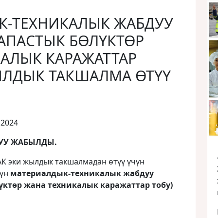
К-ТЕХНИКАЛЫК ЖАБДУУ
АПАСТЫК БӨЛҮКТӨР
АЛЫК КАРАЖАТТАР
ЫЛДЫК ТАКШАЛМА ӨТҮҮ
 2024
УУ ЖАБЫЛДЫ.
АК эки жылдык такшалмадан өтүү үчүн
рүн
материалдык-техникалык жабдуу
үктөр жана техникалык каражаттар тобу)