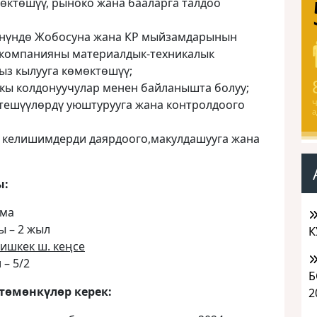
өктөшүү, рыноко жана бааларга талдоо
өнүндө Жобосуна жана КР мыйзамдарынын
компанияны материалдык-техникалык
ыз кылууга көмөктөшүү;
кы колдонуучулар менен байланышта болуу;
птешүүлөрдү уюштурууга жана контролдоого
Ч
а
 келишимдерди даярдоого,макулдашууга жана
ы:
лма
ы – 2 жыл
К
ишкек ш. кеңсе
– 5/2
Б
төмөнкүлөр керек:
2