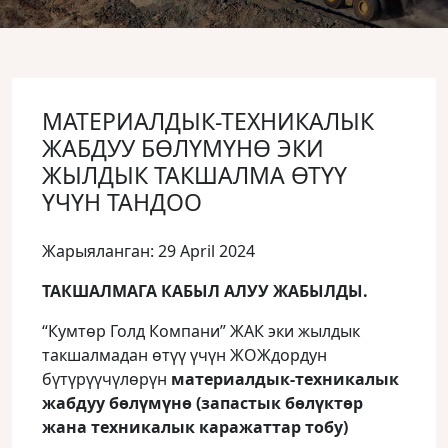
МАТЕРИАЛДЫК-ТЕХНИКАЛЫК
ЖАБДУУ БӨЛҮМҮНӨ ЭКИ
ЖЫЛДЫК ТАКШАЛМА ӨТҮҮ
ҮЧҮН ТАНДОО
Жарыяланган: 29 April 2024
ТАКШАЛМАГА КАБЫЛ АЛУУ ЖАБЫЛДЫ.
“Кумтөр Голд Компани” ЖАК эки жылдык
такшалмадан өтүү үчүн ЖОЖдордун
бүтүрүүчүлөрүн
материалдык-техникалык
жабдуу бөлүмүнө (запастык бөлүктөр
жана техникалык каражаттар тобу)