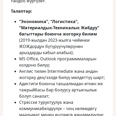
тандоо жүргүзөт.
Талаптар:
“Экономика”, “Логистика”,
“Материалдык-Техникалык Жабдуу”
багыттары боюнча жогорку билим
(2019-жылдан 2023-жылга чейинки
ЖОЖдордун бүтүрүүчүлөрүнөн
арыздарды кабыл алабыз);
MS Office, Outlook программмаларын
колдоно билүү;
Англис тилин Intermediate жана андан
жогорку деңгээлде билүү милдеттүү шарт;
Адистиги боюнча такшалмадан өткөн же
тажрыйбасы бар болуусу артыкчылык
болуп саналат;
Стресске туруктуулук жана
коммуникабелдүүлүк – чоң көлөмдөгү
маалымат менен иштөөгө жөндөмдүүлүк;