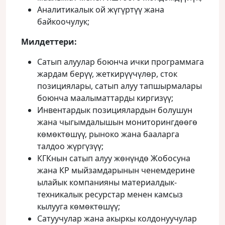
Аналитикалык ой жүгүртүү жана
байкоочулук;
Милдеттери:
Сатып алуулар боюнча ички программага
жардам берүү, жеткирүүчүлөр, сток
позициялары, сатып алуу тапшырмалары
боюнча маалыматтарды киргизүү;
Инвентардык позициялардын болушун
жана чыгымдалышын мониторингдөөгө
көмөктөшүү, рыноко жана бааларга
талдоо жүргүзүү;
КГКнын сатып алуу жөнүндө Жобосуна
жана КР мыйзамдарынын ченемдерине
ылайык компанияны материалдык-
техникалык ресурстар менен камсыз
кылууга көмөктөшүү;
Сатуучулар жана акыркы колдонуучулар