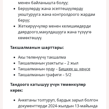
менен байланышта болуу;
Берүүлөрдү жана эсептешүүлөрдү
уюштурууга жана контролдоого жардам
берүү;
Жеткирүүчүлөр менен келишимдерди
даярдоого,макулдашууга жана түзүүгө
көмөктөшүү.
Такшалманын шарттары:
Акы төлөнүүчү такшалма
Такшалманын узактыгы – 2 жыл
Такшалманын орду –
Бишкек ш. кеңсе
Такшалманын графиги – 5/2
Тандоого катышуу үчүн төмөнкүлөр
керек:
Анкетаны толтуруп, бардык зарыл болгон
документтерди 2024-жылдын 13-майында