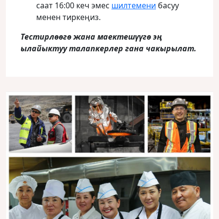
саат 16:00 кеч эмес
шилтемени
басуу
менен тиркеңиз.
Тестирлөөгө жана маектешүүгө эң
ылайыктуу талапкерлер гана чакырылат.