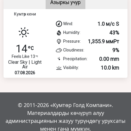
Азыркы учур
Кумтөр кени
1.0 м/с S
Wind:
43%
Humidity:
1,355.9 ммРт
Pressure:
14
9%
Cloudiness:
Feels Like 13
0.00 mm
Precipitation:
Clear Sky | Light
Air
10.0 km
Visibility:
07.08.2026
© 2011-2026 «Кумтөр Голд Компани».
Материалдарды көчүрүп алуу
администрациянын жазуу турүндөгү уруксаты
менен гана мүмкүн.