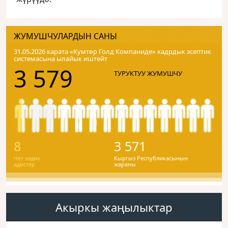
ЖУМУШЧУЛАРДЫН САНЫ
31.05.2026 карата «Кумтɵр Голд Компаниде» кадрдык эсептик
системасына ылайык иштейт
3 579
ТУРУКТУУ ЖУМУШЧУ
8
3 571
Чет элдик
Кыргыз Республикасынын
адистер
жараны
Акыркы жаңылыктар