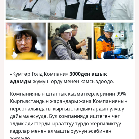
«Кумтөр Голд Компани»
3000ден ашык
адамды
жумуш орду менен камсыздоодо.
Компаниянын штаттык кызматкерлеринин 99%
Кыргызстандын жарандары жана Компаниянын
персоналындагы кыргызстандыктардын үлүшү
дайыма өсүүдө. Бул компанияда иштеген чет
элдик адистерди ырааттуу түрдө жергиликтүү
кадрлар менен алмаштыруунун эсебинен
жүрүүдө.