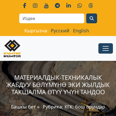
Search
Кыргызча
Русский
English
МАТЕРИАЛДЫК-ТЕХНИКАЛЫК
ЖАБДУУ БӨЛҮМҮНӨ ЭКИ ЖЫЛДЫК
ТАКШАЛМА ӨТҮҮ ҮЧҮН ТАНДОО
Башкы бет
»
Рубрика:
КГК: бош орундар