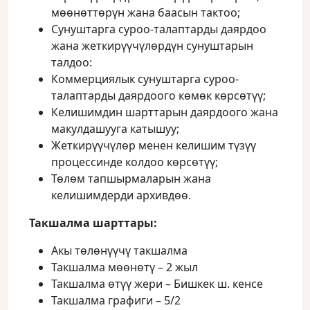
мөөнөттөрүн жана баасын тактоо;
Сунуштарга суроо-талаптарды даярдоо
жана жеткирүүчүлөрдүн сунуштарын
талдоо:
Коммерциялык сунуштарга суроо-
талаптарды даярдоого көмөк көрсөтүү;
Келишимдин шарттарын даярдоого жана
макулдашууга катышуу;
Жеткирүүчүлөр менен келишим түзүү
процессинде колдоо көрсөтүү;
Төлөм тапшырмаларын жана
келишимдерди архивдөө.
Такшалма шарттары:
Акы төлөнүүчү такшалма
Такшалма мөөнөтү – 2 жыл
Такшалма өтүү жери – Бишкек ш. кенсе
Такшалма графиги – 5/2