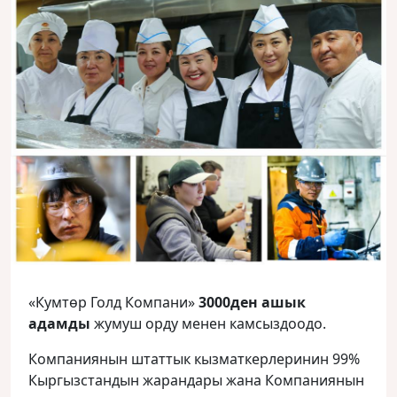
«Кумтөр Голд Компани»
3000ден ашык
адамды
жумуш орду менен камсыздоодо.
Компаниянын штаттык кызматкерлеринин 99%
Кыргызстандын жарандары жана Компаниянын