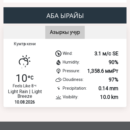
АБА ЫРАЙЫ
Азыркы учур
Кумтөр кени
3.1 м/с SE
Wind:
90%
Humidity:
1,358.6 ммРт
Pressure:
10
97%
Cloudiness:
Feels Like 8
0.14 mm
Precipitation:
Light Rain | Light
Breeze
10.0 km
Visibility:
10.08.2026