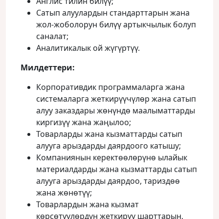
Англис тилин билүү;
Сатып алуулардын стандарттарын жана
жол-жоболорун билүү артыкчылык болуп
саналат;
Аналитикалык ой жүгүртүү.
Милдеттери:
Корпоративдик программаларга жана
системаларга жеткирүүчүлөр жана сатып
алуу заказдары жөнүндө маалыматтарды
киргизүү жана жаңылоо;
Товарларды жана кызматтарды сатып
алууга арыздарды даярдоого катышу;
Компаниянын керектөөлөрүнө ылайык
материалдарды жана кызматтарды сатып
алууга арыздарды даярдоо, тариздөө
жана жөнөтүү;
Товарлардын жана кызмат
көрсөтүүлөрдүн жеткирүү шарттарын,