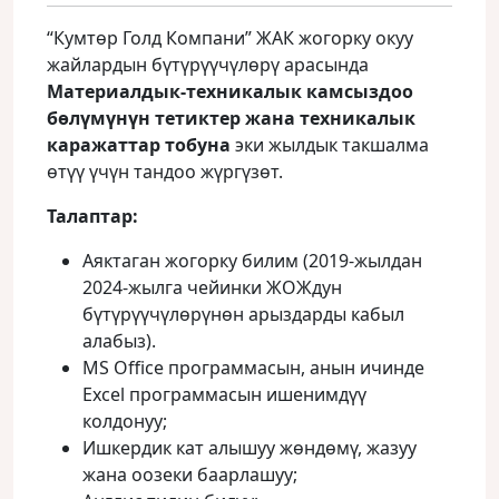
“Кумтөр Голд Компани” ЖАК жогорку окуу
жайлардын бүтүрүүчүлөрү арасында
Материалдык-техникалык камсыздоо
бөлүмүнүн тетиктер жана техникалык
каражаттар тобуна
эки жылдык такшалма
өтүү үчүн тандоо жүргүзөт.
Талаптар:
Аяктаган жогорку билим (2019-жылдан
2024-жылга чейинки ЖОЖдун
бүтүрүүчүлөрүнөн арыздарды кабыл
алабыз).
MS Office программасын, анын ичинде
Excel программасын ишенимдүү
колдонуу;
Ишкердик кат алышуу жөндөмү, жазуу
жана оозеки баарлашуу;