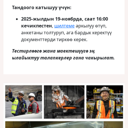
Тандоого катышуу үчүн:
2025-жылдын 19-ноябрда, саат 16:00
кечикпестен
,
шилтеме
аркылуу өтүп,
анкетаны толтуруп, ага бардык керектүү
документтерди тиркөө керек.
Тестирлөөгө жана маектешүүгө эӊ
ылайыктуу талапкерлер гана чакырылат.