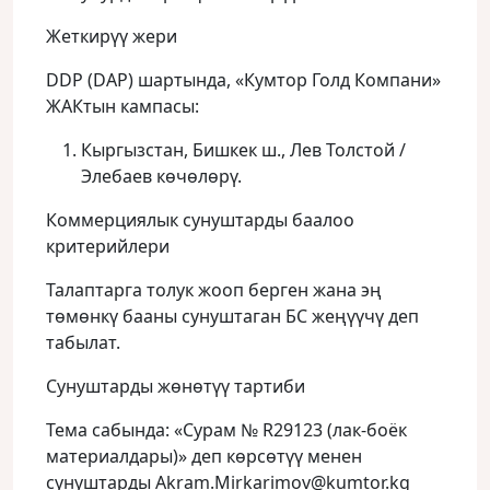
Жеткирүү жери
DDP (DAP) шартында, «Кумтор Голд Компани»
ЖАКтын кампасы:
Кыргызстан, Бишкек ш., Лев Толстой /
Элебаев көчөлөрү.
Коммерциялык сунуштарды баалоо
критерийлери
Талаптарга толук жооп берген жана эң
төмөнкү бааны сунуштаган БС жеңүүчү деп
табылат.
Сунуштарды жөнөтүү тартиби
Тема сабында: «Сурам № R29123 (лак-боёк
материалдары)» деп көрсөтүү менен
сунуштарды Akram.Mirkarimov@kumtor.kg