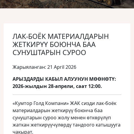
ЛАК-БОЁК МАТЕРИАЛДАРЫН
ЖЕТКИРҮҮ БОЮНЧА БАА
СУНУШТАРЫН СУРОО
Жарыяланган: 21 April 2026
АРЫЗДАРДЫ КАБЫЛ АЛУУНУН МӨӨНӨТҮ:
2026-жылдын 28-апрели, саат 12:00.
«Кумтор Голд Компани» ЖАК сизди лак-боёк
материалдарын жеткирүү боюнча баа
сунуштарын суроо жолу менен өткөрүлүп
жаткан жеткирүүчүлөрдү тандоого катышууга
чакырат.