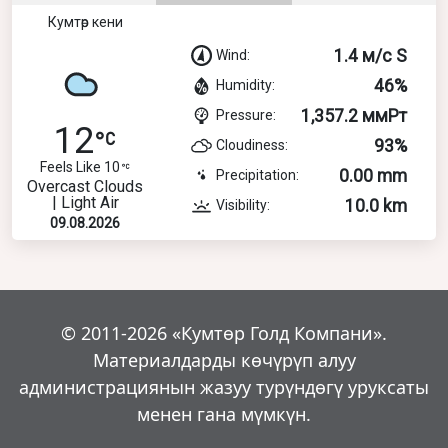
Кумтөр кени
1.4 м/с S
Wind:
46%
Humidity:
1,357.2 ммРт
Pressure:
12
93%
Cloudiness:
Feels Like 10
0.00 mm
Precipitation:
Overcast Clouds
| Light Air
10.0 km
Visibility:
09.08.2026
© 2011-2026 «Кумтөр Голд Компани».
Материалдарды көчүрүп алуу
администрациянын жазуу турүндөгү уруксаты
менен гана мүмкүн.