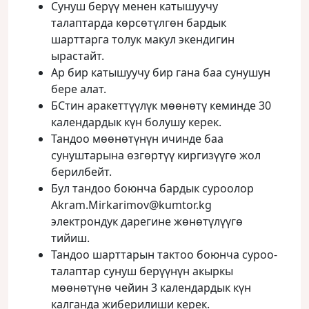
Сунуш берүү менен катышуучу
талаптарда көрсөтүлгөн бардык
шарттарга толук макул экендигин
ырастайт.
Ар бир катышуучу бир гана баа сунушун
бере алат.
БСтин аракеттүүлүк мөөнөтү кеминде 30
календардык күн болушу керек.
Тандоо мөөнөтүнүн ичинде баа
сунуштарына өзгөртүү киргизүүгө жол
берилбейт.
Бул тандоо боюнча бардык суроолор
Akram.Mirkarimov@kumtor.kg
электрондук дарегине жөнөтүлүүгө
тийиш.
Тандоо шарттарын тактоо боюнча суроо-
талаптар сунуш берүүнүн акыркы
мөөнөтүнө чейин 3 календардык күн
калганда жиберилиши керек.