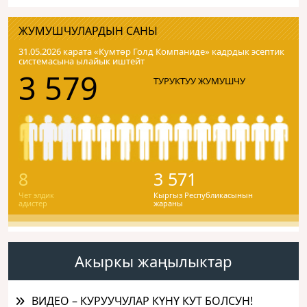
ЖУМУШЧУЛАРДЫН САНЫ
31.05.2026 карата «Кумтɵр Голд Компаниде» кадрдык эсептик
системасына ылайык иштейт
3 579
ТУРУКТУУ ЖУМУШЧУ
8
3 571
Чет элдик
Кыргыз Республикасынын
адистер
жараны
Акыркы жаңылыктар
ВИДЕО – КУРУУЧУЛАР КҮНҮ КУТ БОЛСУН!