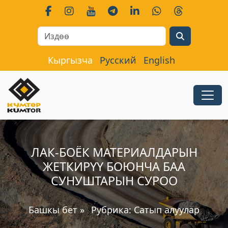
Search
Кыргызча
Русский
English
ЛАК-БОЁК МАТЕРИАЛДАРЫН
ЖЕТКИРҮҮ БОЮНЧА БАА
СУНУШТАРЫН СУРОО
Башкы бет
»
Рубрика:
Сатып алуулар