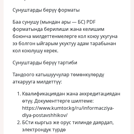
Сунуштарды берүү форматы
Баа сунушу (мындан ары — БС) PDF
форматында берилиши жана келишим
боюнча милдеттенмелерге кол коюу укугуна
ээ болгон ыйгарым укуктуу адам тарабынан
кол коюлушу керек.
Сунуштарды берүү тартиби
Тандоого катышуучулар төмөнкүлөрдү
аткарууга милдеттүү:
Квалификациядан жана аккредитациядан
өтүү. Документтерге шилтеме:
https://www.kumtor.kg/ru/informacziya-
dlya-postavshhikov/
БСти кыргыз же орус тилинде даярдап,
электрондук түрдө