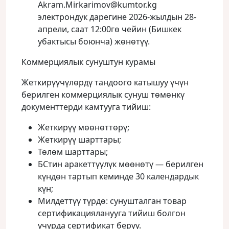
Akram.Mirkarimov@kumtor.kg
электрондук дарегине 2026-жылдын 28-
апрели, саат 12:00гө чейин (Бишкек
убактысы боюнча) жөнөтүү.
Коммерциялык сунуштун курамы
Жеткирүүчүлөрдү тандоого катышуу үчүн
берилген коммерциялык сунуш төмөнкү
документтерди камтууга тийиш:
Жеткирүү мөөнөттөрү;
Жеткирүү шарттары;
Төлөм шарттары;
БСтин аракеттүүлүк мөөнөтү — берилген
күндөн тартып кеминде 30 календардык
күн;
Милдеттүү түрдө: сунушталган товар
сертификацияланууга тийиш болгон
учурда сертификат берүү.