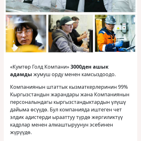
«Кумтөр Голд Компани»
3000ден ашык
адамды
жумуш орду менен камсыздоодо.
Компаниянын штаттык кызматкерлеринин 99%
Кыргызстандын жарандары жана Компаниянын
персоналындагы кыргызстандыктардын үлүшү
дайыма өсүүдө. Бул компанияда иштеген чет
элдик адистерди ырааттуу түрдө жергиликтүү
кадрлар менен алмаштыруунун эсебинен
жүрүүдө.