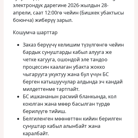
электрондук дарегине 2026-жылдын 28-
апрели, саат 12:00гө чейин (Бишкек убактысы
боюнча) жиберүү зарыл.
Кошумча шарттар
Заказ берүүчү келишим түзүлгөнгө чейин
бардык сунуштарды кабыл алууга же
четке кагууга, ошондой эле тандоо
процессин каалаган убакта жокко
чыгарууга укуктуу жана бул үчүн БС
берген катышуучулар алдында эч кандай
милдеттенме тартпайт.
БС ишкананын расмий бланкында, кол
коюлган жана мөөр басылган түрдө
берилүүгө тийиш.
Белгиленген мөөнөттөн кийин берилген
сунуштар кабыл алынбайт жана
каралбайт.