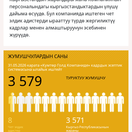
персоналындагы кыргызстандыктардын үлүшү
дайыма өсүүдө. Бул компанияда иштеген чет
элдик адистерди ырааттуу түрдө жергиликтүү
кадрлар менен алмаштыруунун эсебинен
жүрүүдө.
ЖУМУШЧУЛАРДЫН САНЫ
31.05.2026 карата «Кумтɵр Голд Компаниде» кадрдык эсептик
системасына ылайык иштейт
3 579
ТУРУКТУУ ЖУМУШЧУ
8
3 571
Чет элдик
Кыргыз Республикасынын
адистер
жараны