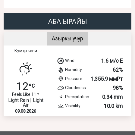
АБА ЫРАЙЫ
Азыркы учур
Кумтөр кени
1.6 м/с E
Wind:
62%
Humidity:
1,355.9 ммРт
Pressure:
12
98%
Cloudiness:
Feels Like 11
0.34 mm
Precipitation:
Light Rain | Light
Air
10.0 km
Visibility:
09.08.2026