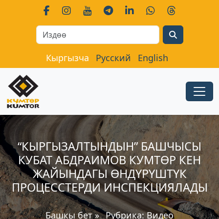
Search
Кыргызча
Русский
English
“КЫРГЫЗАЛТЫНДЫН” БАШЧЫСЫ
КУБАТ АБДРАИМОВ КУМТӨР КЕН
ЖАЙЫНДАГЫ ӨНДҮРҮШТҮК
ПРОЦЕССТЕРДИ ИНСПЕКЦИЯЛАДЫ
Башкы бет
»
Рубрика:
Видео