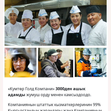
«Кумтөр Голд Компани»
3000ден ашык
адамды
жумуш орду менен камсыздоодо.
Компаниянын штаттык кызматкерлеринин 99%
Кыргызстандын жарандары жана Компаниянын