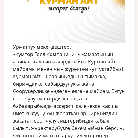
Урматтуу мекендештер,
«Кумтөр Голд Компанинин» жамаатынын
атынан жалпыңыздарды ыйык Курман айт
майрамы менен чын жүрөктөн куттуктайбыз!
Курман айт – баарыбызды ынтымакка,
биримдикке, сабырдуулукка жана
боорукерликке үндөгөн өзгөчө майрам. Бүгүн
соопчулук иштерди жасап, ата-
бабаларыбызды эскерип, келечекке жакшы
ниет кылуучу күн.Жараткан ар бирибиздин
жасаган соопчулук иштерибизди кабыл
кылып, жүрөктөрүбүзгө бекем ыйман берсин.
Ойлогон ой-максат, аруу тилектериңер