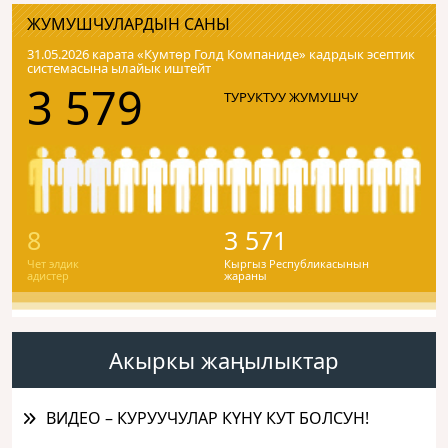
ЖУМУШЧУЛАРДЫН САНЫ
31.05.2026 карата «Кумтɵр Голд Компаниде» кадрдык эсептик
системасына ылайык иштейт
3 579
ТУРУКТУУ ЖУМУШЧУ
8
3 571
Чет элдик
Кыргыз Республикасынын
адистер
жараны
Акыркы жаңылыктар
ВИДЕО – КУРУУЧУЛАР КҮНҮ КУТ БОЛСУН!