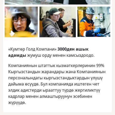
«Кумтөр Голд Компани»
3000ден ашык
адамды
жумуш орду менен камсыздоодо.
Компаниянын штаттык кызматкерлеринин 99%
Кыргызстандын жарандары жана Компаниянын
персоналындагы кыргызстандыктардын үлүшү
дайыма өсүүдө. Бул компанияда иштеген чет
элдик адистерди ырааттуу түрдө жергиликтүү
кадрлар менен алмаштыруунун эсебинен
жүрүүдө.