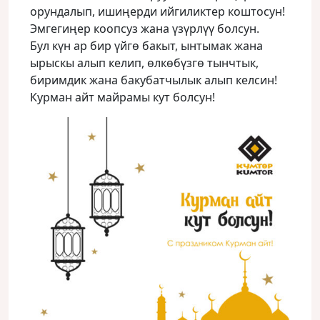
орундалып, ишиңерди ийгиликтер коштосун!
Эмгегиңер коопсуз жана үзүрлүү болсун.
Бул күн ар бир үйгө бакыт, ынтымак жана
ырыскы алып келип, өлкөбүзгө тынчтык,
биримдик жана бакубатчылык алып келсин!
Курман айт майрамы кут болсун!