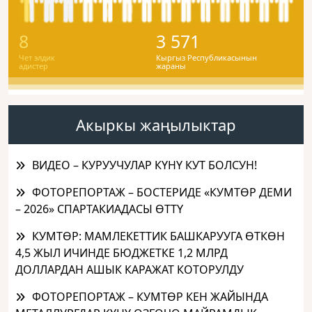
8
3 571
Чет элдик
Кыргыз Республикасынын
адистер
жараны
Акыркы жаңылыктар
ВИДЕО – КУРУУЧУЛАР КҮНҮ КУТ БОЛСУН!
ФОТОРЕПОРТАЖ – БОСТЕРИДЕ «КУМТӨР ДЕМИ
– 2026» СПАРТАКИАДАСЫ ӨТТҮ
КУМТӨР: МАМЛЕКЕТТИК БАШКАРУУГА ӨТКӨН
4,5 ЖЫЛ ИЧИНДЕ БЮДЖЕТКЕ 1,2 МЛРД
ДОЛЛАРДАН АШЫК КАРАЖАТ КОТОРУЛДУ
ФОТОРЕПОРТАЖ – КУМТӨР КЕН ЖАЙЫНДА