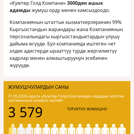
«Кумтөр Голд Компани»
3000ден ашык
адамды
жумуш орду менен камсыздоодо.
Компаниянын штаттык кызматкерлеринин 99%
Кыргызстандын жарандары жана Компаниянын
персоналындагы кыргызстандыктардын үлүшү
дайыма өсүүдө. Бул компанияда иштеген чет
элдик адистерди ырааттуу түрдө жергиликтүү
кадрлар менен алмаштыруунун эсебинен
жүрүүдө.
ЖУМУШЧУЛАРДЫН САНЫ
31.05.2026 карата «Кумтɵр Голд Компаниде» кадрдык эсептик
системасына ылайык иштейт
3 579
ТУРУКТУУ ЖУМУШЧУ