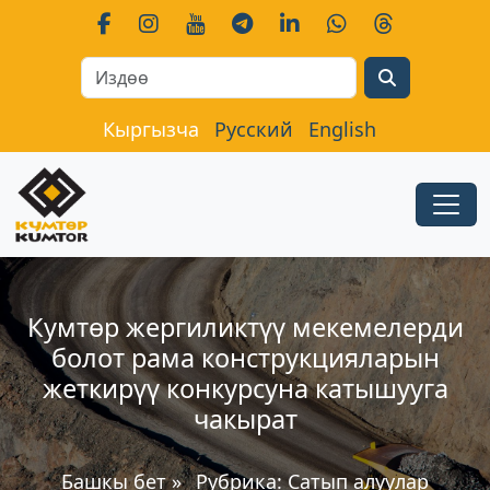
Search
Кыргызча
Русский
English
Кумтөр жергиликтүү мекемелерди
болот рама конструкцияларын
жеткирүү конкурсуна катышууга
чакырат
Башкы бет
»
Рубрика:
Сатып алуулар