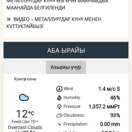
МЕТАЛЛУРГДАР КҮНҮ ӨЗГӨЧӨ МАЙРАМДЫК
МААНАЙДА БЕЛГИЛЕНДИ
ВИДЕО – МЕТАЛЛУРГДАР КҮНҮ МЕНЕН
КУТТУКТАЙБЫЗ!
АБА ЫРАЙЫ
Азыркы учур
Кумтөр кени
1.4 м/с S
Wind:
46%
Humidity:
1,357.2 ммРт
Pressure:
12
93%
Cloudiness:
Feels Like 10
0.00 mm
Precipitation:
Overcast Clouds