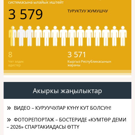
системасына ылайык иштейт
3 579
ТУРУКТУУ ЖУМУШЧУ
8
3 571
Чет элдик
Кыргыз Республикасынын
адистер
жараны
Акыркы жаңылыктар
ВИДЕО – КУРУУЧУЛАР КҮНҮ КУТ БОЛСУН!
ФОТОРЕПОРТАЖ – БОСТЕРИДЕ «КУМТӨР ДЕМИ
– 2026» СПАРТАКИАДАСЫ ӨТТҮ