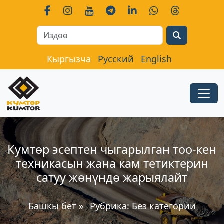
Search
Кыргызча
Русский
English
Кумтѳр эсептен чыгарылган тоо-кен
техникасын жана кам тетиктерин
сатуу жѳнүндѳ жарыялайт
Башкы бет
»
Рубрика:
Без категории