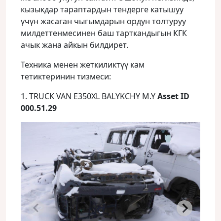
кызыкдар тараптардын тендерге катышуу
үчүн жасаган чыгымдарын ордун толтуруу
милдеттенмесинен баш тарткандыгын КГК
ачык жана айкын билдирет.
Техника менен жеткиликтүү кам
тетиктеринин тизмеси:
1. TRUCK VAN E350XL BALYKCHY M.Y
Asset ID
000.51.29