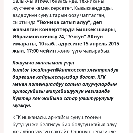
Балыкчы ѳткѳѳл базасында, техниканы
жүктѳѳгѳ кѳмѳк кѳрсѳтѳт. Кызыккандарды,
ѳздѳрүнүн сунуштарын оозу чапталган,
сыртында
“Техника сатып алуу”, деп
жазылган конверттерди Бишкек шаары,
Ибраимов кѳчѳсү 24, “Учкун” АКнун
имараты, 10 каб., адресине 15 апрель 2015
жыл, 17:00 чейин
жѳнѳтүүгѳ чакырабыз.
Кошумча маалымат үчүн
kumtor_localbuyer@kumtor.com электрондук
дарегине кайрылсаңыздар болот. КГК
менен потенциалдуу сатып алуучулардын
ортосундагы макулдашуунун негизинде
Кумтѳр кен-жайына сапар уюштурулушу
мүмкүн.
КГК ишканасы, ар-кайсы сунуштоонун
бүтүнүн же белгилүү бир бѳлүгүн кабыл алуу
же албоо укугун сактайт. Ошонун негизинде,