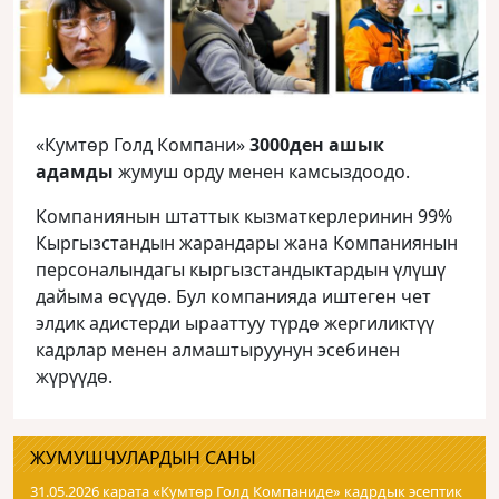
«Кумтөр Голд Компани»
3000ден ашык
адамды
жумуш орду менен камсыздоодо.
Компаниянын штаттык кызматкерлеринин 99%
Кыргызстандын жарандары жана Компаниянын
персоналындагы кыргызстандыктардын үлүшү
дайыма өсүүдө. Бул компанияда иштеген чет
элдик адистерди ырааттуу түрдө жергиликтүү
кадрлар менен алмаштыруунун эсебинен
жүрүүдө.
ЖУМУШЧУЛАРДЫН САНЫ
31.05.2026 карата «Кумтɵр Голд Компаниде» кадрдык эсептик