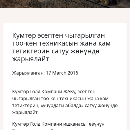
Кумтѳр эсептен чыгарылган
тоо-кен техникасын жана кам
тетиктерин сатуу жѳнүндѳ
жарыялайт
Жарыяланган: 17 March 2016
Кумтѳр Голд Компани ЖАКу, эсептен
чыгарылган тоо-кен техникасын жана кам
тетиктерин, «учурдагы абалда» сатуу жѳнүндѳ
жарыялайт.
Кумтѳр Голд Компани ишканасы, ѳзүнүн