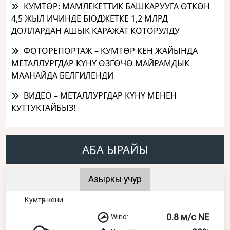
КУМТӨР: МАМЛЕКЕТТИК БАШКАРУУГА ӨТКӨН
4,5 ЖЫЛ ИЧИНДЕ БЮДЖЕТКЕ 1,2 МЛРД
ДОЛЛАРДАН АШЫК КАРАЖАТ КОТОРУЛДУ
ФОТОРЕПОРТАЖ – КУМТӨР КЕН ЖАЙЫНДА
МЕТАЛЛУРГДАР КҮНҮ ӨЗГӨЧӨ МАЙРАМДЫК
МААНАЙДА БЕЛГИЛЕНДИ
ВИДЕО – МЕТАЛЛУРГДАР КҮНҮ МЕНЕН
КУТТУКТАЙБЫЗ!
АБА ЫРАЙЫ
Азыркы учур
Кумтөр кени
0.8 м/с NE
Wind: