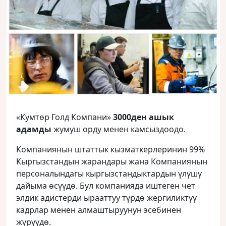
«Кумтөр Голд Компани»
3000ден ашык
адамды
жумуш орду менен камсыздоодо.
Компаниянын штаттык кызматкерлеринин 99%
Кыргызстандын жарандары жана Компаниянын
персоналындагы кыргызстандыктардын үлүшү
дайыма өсүүдө. Бул компанияда иштеген чет
элдик адистерди ырааттуу түрдө жергиликтүү
кадрлар менен алмаштыруунун эсебинен
жүрүүдө.