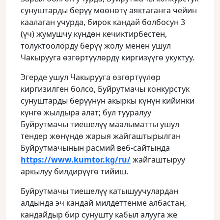
сунуштарды берүү мөөнөтү аяктаганга чейин
каалаган учурда, бирок кандай болбосун 3
(үч) жумушчу күндөн кечиктирбестен,
толуктоолорду берүү жолу менен ушул
Чакырууга өзгөртүүлөрдү киргизүүгө укуктуу.
Эгерде ушул Чакырууга өзгөртүүлөр
киргизилген болсо, Буйрутмачы конкурстук
сунуштарды берүүнүн акыркы күнүн кийинки
күнгө жылдыра алат; бул тууралуу
Буйрутмачы тиешелүү маалыматты ушул
тендер жөнүндө жарыя жайгаштырылган
Буйрутмачынын расмий веб-сайтында
https
://
www
.
kumtor
.
kg
/
ru
/
жайгаштыруу
аркылуу билдирүүгө тийиш.
Буйрутмачы тиешелүү катышуучулардан
алдында эч кандай милдеттенме албастан,
кандайдыр бир сунушту кабыл алууга же