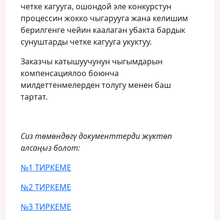
четке кагууга, ошондой эле конкурстун
процессин жокко чыгарууга жана келишим
берилгенге чейин каалаган убакта бардык
сунуштарды четке кагууга укуктуу.
Заказчы катышуучунун чыгымдарын
компенсациялоо боюнча
милдеттенмелерден толугу менен баш
тартат.
Сиз төмөндөгү документтерди жүктөп
алсаңыз болот:
№1 ТИРКЕМЕ
№2 ТИРКЕМЕ
№3 ТИРКЕМЕ