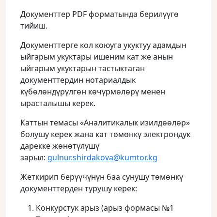
Документтер PDF форматында берилүүгө
тийиш.
Документтерге кол коюуга укуктуу адамдын
ыйгарым укуктары ишеним кат же анын
ыйгарым укуктарын тастыктаган
документтердин нотариалдык
күбөлөндүрүлгөн көчүрмөлөрү менен
ырасталышы керек.
Каттын темасы «Аналитикалык изилдөөлөр»
болушу керек жана кат төмөнкү электрондук
дарекке жөнөтүлүшү
зарыл:
gulnur.shirdakova@kumtor.kg
Жеткирип берүүчүнүн баа сунушу төмөнкү
документтерден турушу керек:
Конкурстук арыз (арыз формасы №1