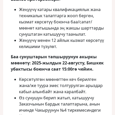
Жеңүүчү катары квалификациялык жана
техникалык талаптарга жооп берген,
кызмат көрсөтүү боюнча баа/сапат/
мөөнөт катышында эң жакшы шарттарды
сунуштаган катышуучу таанылат.
Жеңүүчү менен 12 айлык кызмат көрсөтүү
келишими түзүлөт.
Баа сунуштарын тапшыруунун акыркы
мөөнөтү:
2025-
жылдын
22-
августу
,
Бишкек
убактысы
боюнча
саат
15:00
гө
чейин
.
Көрсөтүлгөн мөөнөттөн кеч берилген
жана/же туура эмес толтурулган арыздар
кабыл алынбайт жана каралбайт.
Өз сунушун берип жатып, катышуучу
Заказчынын бардык талаптарына, анын
ичинде Чакыруунун №4 тиркемесиндеги