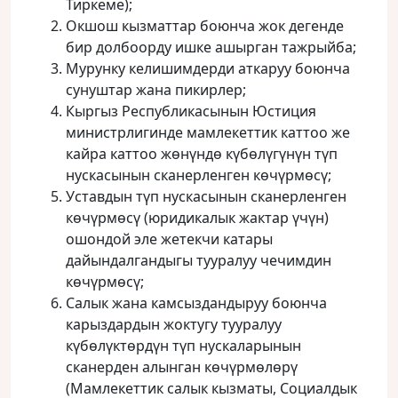
Тиркеме);
Окшош кызматтар боюнча жок дегенде
бир долбоорду ишке ашырган тажрыйба;
Мурунку келишимдерди аткаруу боюнча
сунуштар жана пикирлер;
Кыргыз Республикасынын Юстиция
министрлигинде мамлекеттик каттоо же
кайра каттоо жөнүндө күбөлүгүнүн түп
нускасынын сканерленген көчүрмөсү;
Уставдын түп нускасынын сканерленген
көчүрмөсү (юридикалык жактар үчүн)
ошондой эле жетекчи катары
дайындалгандыгы тууралуу чечимдин
көчүрмөсү;
Салык жана камсыздандыруу боюнча
карыздардын жоктугу тууралуу
күбөлүктөрдүн түп нускаларынын
сканерден алынган көчүрмөлөрү
(Мамлекеттик салык кызматы, Социалдык