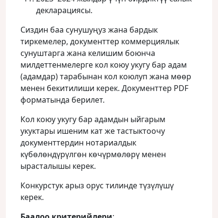
декларациясы.
Сиздин баа сунушуңуз жана бардык
тиркемелер, документтер коммерциялык
сунуштарга жана келишим боюнча
милдеттенмелерге кол коюу укугу бар адам
(адамдар) тарабынан кол коюлуп жана мөөр
менен бекитилиши керек. Документтер PDF
форматында берилет.
Кол коюу укугу бар адамдын ыйгарым
укуктары ишеним кат же тастыктоочу
документтердин нотариалдык
күбөлөндүрүлгөн көчүрмөлөрү менен
ырасталышы керек.
Конкурстук арыз орус тилинде түзүлүшү
керек.
Баалоо критерийлери
: