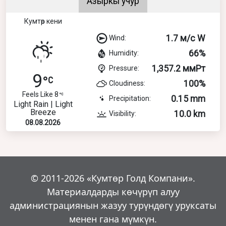
Азыркы учур
Кумтөр кени
1.7 м/с W
Wind:
66%
Humidity:
1,357.2 ммРт
Pressure:
9
100%
Cloudiness:
Feels Like 8
0.15 mm
Precipitation:
Light Rain | Light
Breeze
10.0 km
Visibility:
08.08.2026
© 2011-2026 «Кумтөр Голд Компани».
Материалдарды көчүрүп алуу
администрациянын жазуу турүндөгү уруксаты
менен гана мүмкүн.