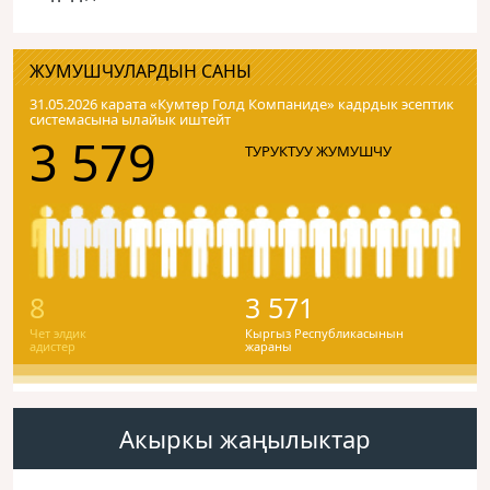
ЖУМУШЧУЛАРДЫН САНЫ
31.05.2026 карата «Кумтɵр Голд Компаниде» кадрдык эсептик
системасына ылайык иштейт
3 579
ТУРУКТУУ ЖУМУШЧУ
8
3 571
Чет элдик
Кыргыз Республикасынын
адистер
жараны
Акыркы жаңылыктар