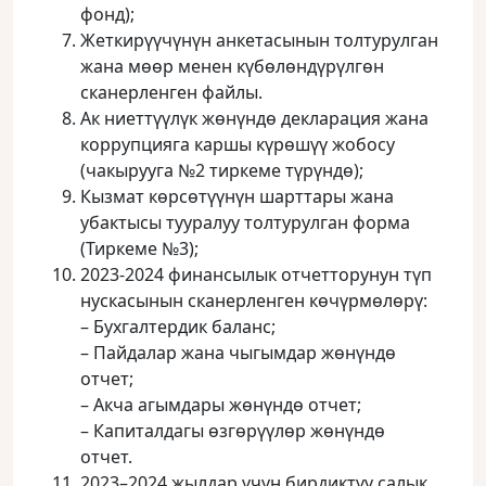
фонд);
Жеткирүүчүнүн анкетасынын толтурулган
жана мөөр менен күбөлөндүрүлгөн
сканерленген файлы.
Ак ниеттүүлүк жөнүндө декларация жана
коррупцияга каршы күрөшүү жобосу
(чакырууга №2 тиркеме түрүндө);
Кызмат көрсөтүүнүн шарттары жана
убактысы тууралуу толтурулган форма
(Тиркеме №3);
2023-2024 финансылык отчетторунун түп
нускасынын сканерленген көчүрмөлөрү:
– Бухгалтердик баланс;
– Пайдалар жана чыгымдар жөнүндө
отчет;
– Акча агымдары жөнүндө отчет;
– Капиталдагы өзгөрүүлөр жөнүндө
отчет.
2023–2024 жылдар үчүн бирдиктүү салык