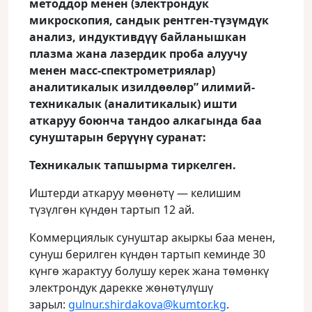
методдор менен (электрондук
микроскопия, сандык рентген-түзүмдүк
анализ, индуктивдүү байланышкан
плазма жана лазердик проба алуучу
менен масс-спектрометриялар)
аналитикалык изилдөөлөр
” илимий-
техникалык (аналитикалык) ишти
аткаруу боюнча тандоо алкагында баа
сунуштарын берүүнү суранат:
Техникалык тапшырма тиркелген.
Иштерди аткаруу мөөнөтү — келишим
түзүлгөн күндөн тартып 12 ай.
Коммерциялык сунуштар акыркы баа менен,
сунуш берилген күндөн тартып кеминде 30
күнгө жарактуу болушу керек жана төмөнкү
электрондук дарекке жөнөтүлүшү
зарыл:
gulnur.shirdakova@kumtor.kg
.