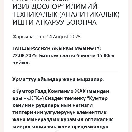
ИЗИЛДӨӨЛӨР” ИЛИМИЙ-
ТЕХНИКАЛЫК (АНАЛИТИКАЛЫК)
ИШТИ АТКАРУУ БОЮНЧА
Жарыяланган: 14 August 2025
ТАПШЫРУУНУН АКЫРКЫ МӨӨНӨТҮ:
22.08.2025, Бишкек сааты боюнча 15:00гө
чейин.
Урматтуу айымдар жана мырзалар,
«Кумтор Голд Компани» ЖАК (мындан
ары – «КГК») Сизден төмөнкү “
Кумтөр
кенинин рудаларынын негизги
типтеринин үлгүлөрүнүн элементтик
жана минералдык курамын оптикалык-
микроскопиялык жана прецизиондук