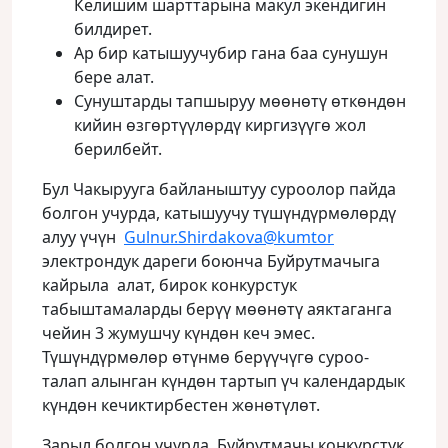
Келишим шарттарына макул экендигин
билдирет.
Ар бир катышуучубир гана баа сунушун
бере алат.
Сунуштарды тапшыруу мөөнөтү өткөндөн
кийин өзгөртүүлөрдү киргизүүгө жол
берилбейт.
Бул Чакырууга байланыштуу суроолор пайда
болгон учурда, катышуучу түшүндүрмөлөрдү
алуу үчүн
Gulnur.Shirdakova@kumtor
электрондук дареги боюнча Буйрутмачыга
кайрыла алат, бирок конкурстук
табыштамаларды берүү мөөнөтү аяктаганга
чейин 3 жумушчу күндөн кеч эмес.
Түшүндүрмөлөр өтүнмө берүүчүгө суроо-
талап алынган күндөн тартып үч календардык
күндөн кечиктирбестен жөнөтүлөт.
Зарыл болгон учурда, Буйрутмачы конкурстук