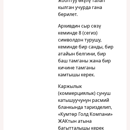
жооптуу өкүлү талап
кылган учурда гана
берилет.
Архивдин сыр сөзү
кеминде 8 (сегиз)
символдон турушу,
кеминде бир санды, бир
атайын белгини, бир
баш тамганы жана бир
кичине тамганы
камтышы керек.
Каржылык
(коммерциялык) сунуш
катышуучунун расмий
бланкында таризделип,
«Кумтөр Голд Компани»
ЖАКтын атына
багытталышы керек