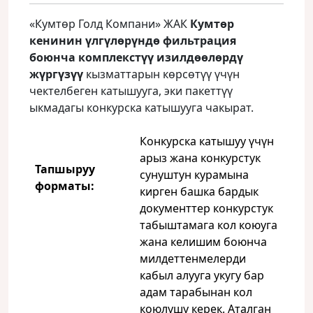
«Кумтөр Голд Компани» ЖАК
Кумт
ө
р
кенинин үлгүлөрүндө фильтрация
боюнча комплекстүү изилдөөлөрдү
жүргүзүү
кызматтарын көрсөтүү үчүн
чектелбеген катышууга, эки пакеттүү
ыкмадагы конкурска катышууга чакырат.
Конкурска катышуу үчүн
арыз жана конкурстук
Тапшыруу
сунуштун курамына
форматы
:
кирген башка бардык
документтер конкурстук
табыштамага кол коюуга
жана келишим боюнча
милдеттенмелерди
кабыл алууга укугу бар
адам тарабынан кол
коюлушу керек. Аталган