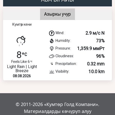
Азыркы учур
Кумтөр кени
2.9 м/с N
Wind:
73%
Humidity:
1,359.9 ммРт
Pressure:
8
96%
Cloudiness:
Feels Like 6
0.32 mm
Precipitation:
Light Rain | Light
Breeze
10.0 km
Visibility:
08.08.2026
© 2011-2026 «Кумтөр Голд Компани».
Материалдарды көчүрүп алуу