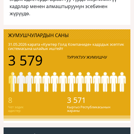
кадрлар менен алмаштыруунун эсебинен
жүрүүдө.
ЖУМУШЧУЛАРДЫН САНЫ
31.05.2026 карата «Кумтɵр Голд Компаниде» кадрдык эсептик
системасына ылайык иштейт
3 579
ТУРУКТУУ ЖУМУШЧУ
8
3 571
Чет элдик
Кыргыз Республикасынын
адистер
жараны