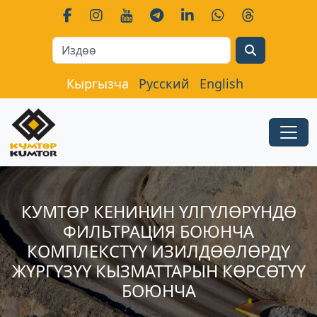
Search
Кыргызча
Русский
English
КУМТӨР КЕНИНИН ҮЛГҮЛӨРҮНДӨ
ФИЛЬТРАЦИЯ БОЮНЧА
КОМПЛЕКСТҮҮ ИЗИЛДӨӨЛӨРДҮ
ЖҮРГҮЗҮҮ КЫЗМАТТАРЫН КӨРСӨТҮҮ
БОЮНЧА