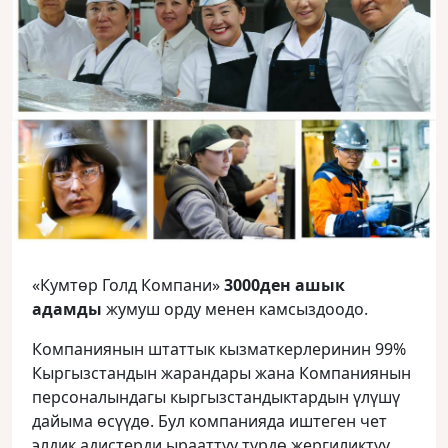
«Кумтөр Голд Компани»
3000ден ашык
адамды
жумуш орду менен камсыздоодо.
Компаниянын штаттык кызматкерлеринин 99%
Кыргызстандын жарандары жана Компаниянын
персоналындагы кыргызстандыктардын үлүшү
дайыма өсүүдө. Бул компанияда иштеген чет
элдик адистерди ырааттуу түрдө жергиликтүү