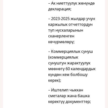
– Ак ниеттүүлүк жөнүндө
декларация;
– 2023-2025 жылдар учун
каржылык отчеттордун
түп нускаларынын
сканерленген
көчүрмөлөрү;
– Коммерциялык сунуш
(коммерциялык
сунуштун жарактуулук
мөөнөтү 60 календардык
күндөн кем болбошу
керек);
– Иштелип чыккан
сметалар жана башка
керектүү документтер;