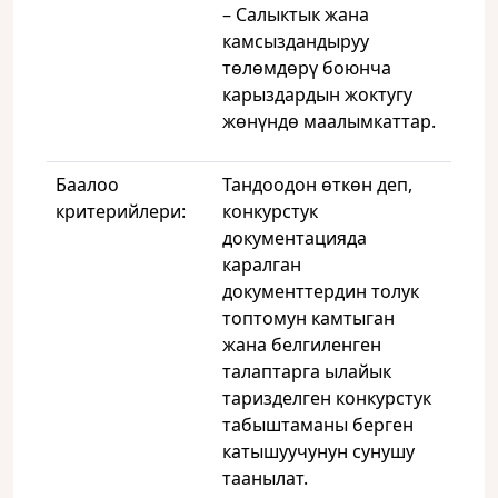
– Салыктык жана
камсыздандыруу
төлөмдөрү боюнча
карыздардын жоктугу
жөнүндө маалымкаттар.
Баалоо
Тандоодон өткөн деп,
критерийлери:
конкурстук
документацияда
каралган
документтердин толук
топтомун камтыган
жана белгиленген
талаптарга ылайык
таризделген конкурстук
табыштаманы берген
катышуучунун сунушу
таанылат.