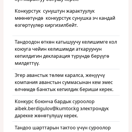
Конкурстук сунуштун жарактуулук
мөөнөтүндө конкурстук сунушка эч кандай
өзгөртүүлөр киргизилбейт.
Тандоодон өткөн катышуучу келишимге кол
коюуга чейин келишимди аткаруунун
кепилдигин декларация түрүндө берүүгө
милдеттүү.
Эгер аванстык төлөм каралса, жеңүүчү
компания аванстын суммасынан кем эмес
өлчөмдө банктык кепилдик бериши керек.
Конкурс боюнча бардык суроолор
aibek.berdigulov@kumtor.kg электрондук
дарекке жөнөтүлүшү керек.
Тандоо шарттарын тактоо үчүн суроолор