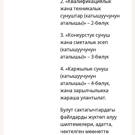
2. «Квалификациялык
жана техникалык
сунуштар (катышуучунун
аталышы)» – 2-бөлүк
3. «Конкурстук сунуш
жана сметалык эсеп
(катышуучунун
аталышы)» – 3-бөлүк
4. «Каржылык сунуш
(катышуучунун
аталышы)» – 4-бөлүк,
жана зарылчылыкка
жараша улантылат.
Булут сактагычтардагы
файлдарды жүктөп алуу
шилтемелери, адатта,
чектелген мөөнөттө