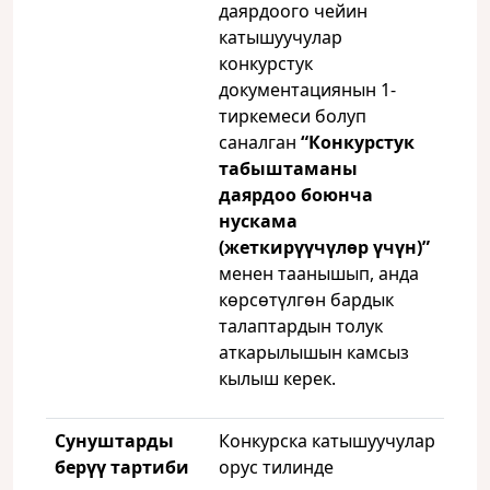
даярдоого чейин
катышуучулар
конкурстук
документациянын 1-
тиркемеси болуп
саналган
“Конкурстук
табыштаманы
даярдоо боюнча
нускама
(жеткирүүчүлөр үчүн)”
менен таанышып, анда
көрсөтүлгөн бардык
талаптардын толук
аткарылышын камсыз
кылыш керек.
Сунуштарды
Конкурска катышуучулар
берүү тартиби
орус тилинде