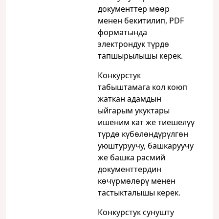
документтер мөөр
менен бекитилип, PDF
форматында
электрондук түрдө
тапшырылышы керек.
Конкурстук
табыштамага кол коюп
жаткан адамдын
ыйгарым укуктары
ишеним кат же тиешелүү
түрдө күбөлөндүрүлгөн
уюштуруучу, башкаруучу
же башка расмий
документтердин
көчүрмөлөрү менен
тастыкталышы керек.
Конкурстук сунушту