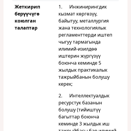
Жеткир
ип
1. Инжинирингдик
берүүчүгө
кызмат көргөзүү,
коюл
ган
байытуу, металлургия
талаптар
жана технологиялык
регламенттерди иштеп
чыгуу тармагында
илимий-изилдөө
иштерин жүргүзүү
боюнча кеминде 5
жылдык практикалык
тажрыйбанын болушу
керек;
2. Интеллектуалдык
ресурстук базанын
болушу (тийиштүү
багыттар боюнча
кеминде 3 жылдык иш
тажрыйбасы бар илимий