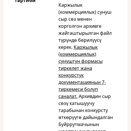
тартиби
Каржылык
(коммерциялык) сунуш
сыр сөз менен
корголгон архивге
жайгаштырылган файл
түрүндө берилүүсү
керек.
Каржылык
(коммерциялык)
сунуштун формасы
тиркелет жана
конкурстук
документациянын 7-
тиркемеси болуп
саналат.
Архивдин сыр
сөзү катышуучу
тарабынан конкурсту
өткөрүүгө дайындалган
Буйррутмачынын