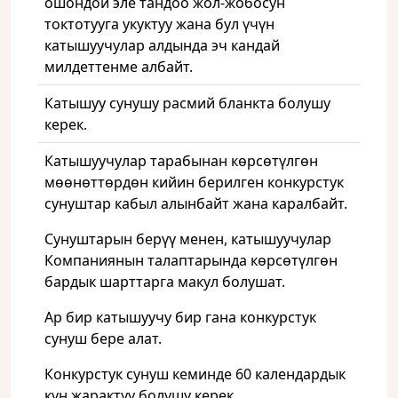
ошондой эле тандоо жол-жобосун
токтотууга укуктуу жана бул үчүн
катышуучулар алдында эч кандай
милдеттенме албайт.
Катышуу сунушу расмий бланкта болушу
керек.
Катышуучулар тарабынан көрсөтүлгөн
мөөнөттөрдөн кийин берилген конкурстук
сунуштар кабыл алынбайт жана каралбайт.
Сунуштарын берүү менен, катышуучулар
Компаниянын талаптарында көрсөтүлгөн
бардык шарттарга макул болушат.
Ар бир катышуучу бир гана конкурстук
сунуш бере алат.
Конкурстук сунуш кеминде 60 календардык
күн жарактуу болушу керек.