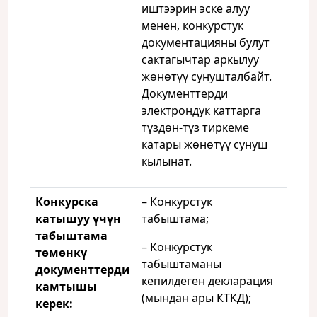
иштээрин эске алуу
менен, конкурстук
документацияны булут
сактагычтар аркылуу
жөнөтүү сунушталбайт.
Документтерди
электрондук каттарга
түздөн-түз тиркеме
катары жөнөтүү сунуш
кылынат.
Конкурска
– Конкурстук
катышуу үчүн
табыштама;
табыштама
– Конкурстук
төмөнкү
табыштаманы
документтерди
кепилдеген декларация
камтышы
(мындан ары КТКД);
керек: