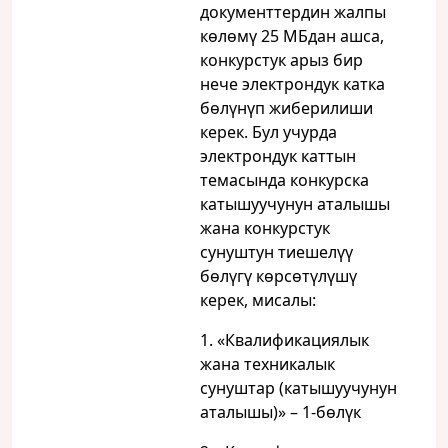
документтердин жалпы
көлөмү 25 МБдан ашса,
конкурстук арыз бир
нече электрондук катка
бөлүнүп жиберилиши
керек. Бул учурда
электрондук каттын
темасында конкурска
катышуучунун аталышы
жана конкурстук
сунуштун тиешелүү
бөлүгү көрсөтүлүшү
керек, мисалы:
1. «Квалификациялык
жана техникалык
сунуштар (катышуучунун
аталышы)» – 1-бөлүк