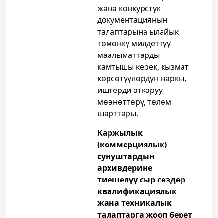
жана конкурстук
документациянын
талаптарына ылайык
төмөнкү милдеттүү
маалыматтарды
камтышы керек, кызмат
көрсөтүүлөрдүн наркы,
иштерди аткаруу
мөөнөттөрү, төлөм
шарттары.
Каржылык
(коммерциялык)
сунуштардын
архивдерине
тиешелүү сыр сөздөр
квалификациялык
жана техникалык
талаптарга жооп берет