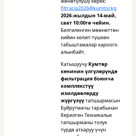
жөнөтүлүшү керек:
filtracia2026@kumtor.kg
2026-жылдын 14-май,
саат 10:00гө чейин.
Белгиленген мөөнөттөн
кийин келип түшкөн
табыштамалар кароого
алынбайт.
Катышуучу
Кумт
ө
р
кенинин үлгүлөрүндө
фильтрация боюнча
комплекстүү
изилдөөлөрдү
жүргүзүү
тапшырмасын
Буйрутмачы тарабынан
берилген Техникалык
тапшырманы толук
түрдө аткаруу үчүн