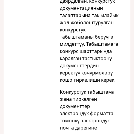
даярдалган, конкурстук
документациянын
талаптарына так ылайык
жол-жоболоштурулган
конкурстук
табыштаманы берүүгө
милдеттүү. Табыштамага
конкурс шарттарында
каралган тастыктоочу
документтердин
керектүү көчүрмөлөрү
кошо тиркелиши керек.
Конкурстук табыштама
жана тиркелген
документтер
электрондук форматта
төмөнкү электрондук
почта дарегине