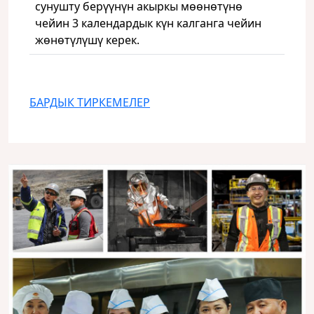
сунушту берүүнүн акыркы мөөнөтүнө
чейин 3 календардык күн калганга чейин
жөнөтүлүшү керек.
БАРДЫК ТИРКЕМЕЛЕР