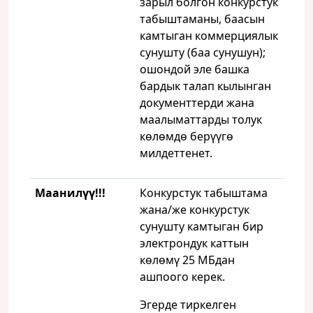
зарыл болгон конкурстук
табыштаманы, баасын
камтыган коммерциялык
сунушту (баа сунушун);
ошондой эле башка
бардык талап кылынган
документтерди жана
маалыматтарды толук
көлөмдө берүүгө
милдеттенет.
Маанилүү!!!
Конкурстук табыштама
жана/же конкурстук
сунушту камтыган бир
электрондук каттын
көлөмү 25 МБдан
ашпоого керек.
Эгерде тиркелген