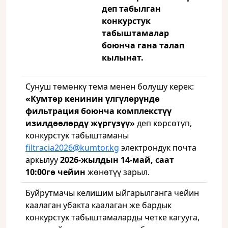
деп табылган
конкурстук
табыштамалар
боюнча гана талап
кылынат.
Сунуш төмөнкү тема менен болушу керек:
«Кумт
ө
р кенинин үлгүлөрүндө
фильтрация боюнча комплекстүү
изилдөөлөрдү жүргүзүү»
деп көрсөтүп,
конкурстук табыштаманы
filtracia2026@kumtor.kg
электрондук почта
аркылуу
2026-жылдын 14-май, саат
10:00гө чейин
жөнөтүү зарыл.
Буйрутмачы келишим ыйгарылганга чейин
каалаган убакта каалаган же бардык
конкурстук табыштамаларды четке кагууга,