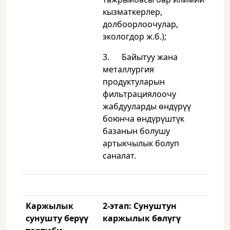
кызматкерлер,
долбоорлоочулар,
экологдор ж.б.);
3. Байытуу жана
металлургия
продуктуларын
фильтрациялоочу
жабдууларды өндүрүү
боюнча өндүрүштүк
базанын болушу
артыкчылык болуп
саналат.
Каржылык
2-этап: Сунуштун
сунушту берүү
каржылык бөлүгү