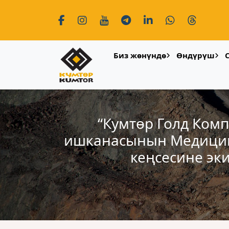
Биз жөнүндө
Өндүрүш
“Кумтөр Голд Ком
ишканасынын Медицин
кеңсесине эк