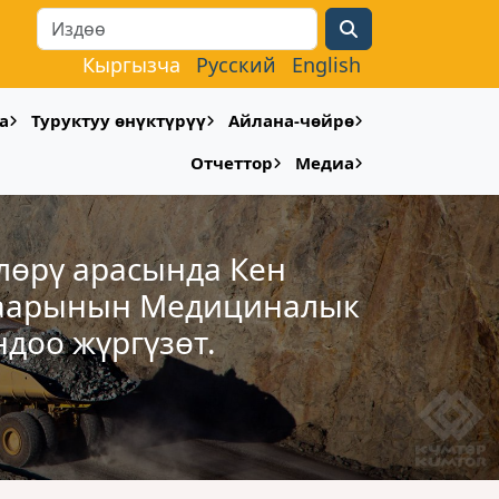
Search
Кыргызча
Русский
English
а
Туруктуу өнүктүрүү
Айлана-чөйрө
Отчеттор
Медиа
лөрү арасында Кен
шаарынын Медициналык
доо жүргүзөт.