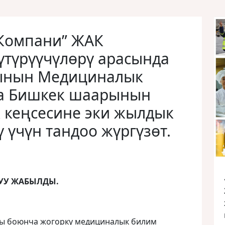
 Компани” ЖАК
түрүүчүлөрү арасында
ынын Медициналык
на Бишкек шаарынын
кеңсесине эки жылдык
 үчүн тандоо жүргүзөт.
УУ ЖАБЫЛДЫ.
ы боюнча жогорку медициналык билим