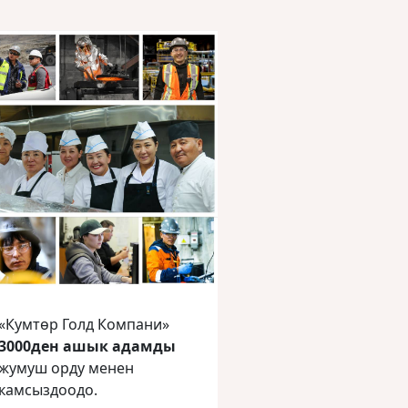
«Кумтөр Голд Компани»
3000ден ашык адамды
жумуш орду менен
камсыздоодо.