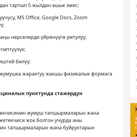
дан тартып 5 жылдан ашык эмес;
чусу, MS Office, Google Docs, Zoom
ү;
аңы нерселерди үйрөнүүгө умтулуу;
типтүүлүк;
иштей билүү;
жумушка жарактуу жакшы физикалык формага
циналык пунктунда стажердун
етекчисинин жумуш тапшырмаларын жана
3
 жетекчиси жок болгон учурда аны
нин тапшырмаларын жана буйруктарын