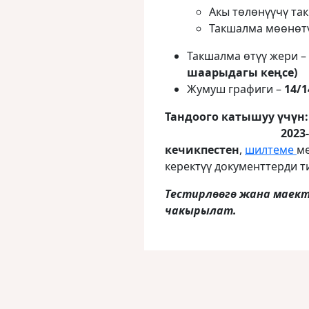
Акы төлөнүүчү та
Такшалма мөөнөтү
Такшалма өтүү жери –
шаарыдагы кеңсе)
Жумуш графиги –
14/1
Тандоог
2023-жыл 8-авг
кечикпестен
,
шилтеме
ме
керектүү документтерди т
Тестирлөөгө жана маект
чакырылат.