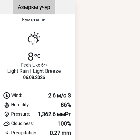
Азыркы учур
Кумтөр кени
8
Feels Like 6
Light Rain | Light Breeze
06.08.2026
2.6 м/с S
Wind:
86%
Humidity:
1,362.6 ммРт
Pressure:
100%
Cloudiness:
0.27 mm
Precipitation: