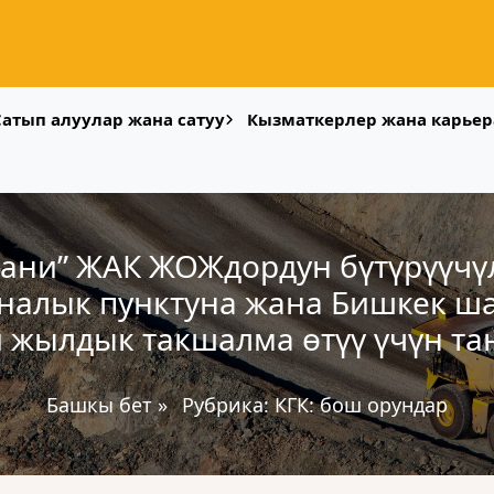
Сатып алуулар жана сатуу
Кызматкерлер жана карьер
пани” ЖАК ЖОЖдордун бүтүрүүчү
алык пунктуна жана Бишкек 
и жылдык такшалма өтүү үчүн тан
Башкы бет
»
Рубрика:
КГК: бош орундар