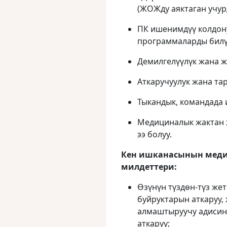
(ЖОЖду аяктаган учур
ПК ишенимдүү колдонуу
программаларды билү
Демилгелүүлүк жана ж
Аткаручуулук жана тар
Тыкандык, командада 
Медициналык жактан 
ээ болуу.
Кен ишканасынын меди
милдеттери:
Өзүнүн түздөн-түз ж
буйруктарын аткаруу,
алмаштыруучу адиси
аткаруу;