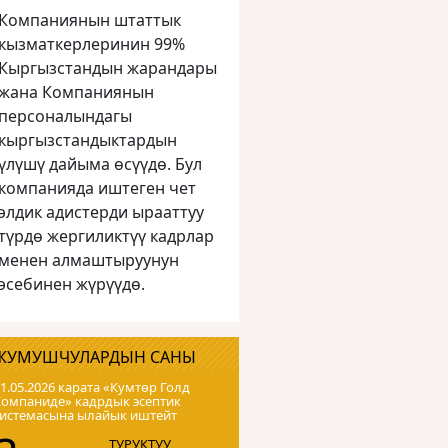
Компаниянын штаттык
кызматкерлеринин 99%
Кыргызстандын жарандары
жана Компаниянын
персоналындагы
кыргызстандыктардын
үлүшү дайыма өсүүдө. Бул
компанияда иштеген чет
элдик адистерди ырааттуу
түрдө жергиликтүү кадрлар
менен алмаштыруунун
эсебинен жүрүүдө.
ЖУМУШЧУЛАРДЫН САНЫ
1.05.2026 карата «Кумтɵр Голд
Компаниде» кадрдык эсептик
системасына ылайык иштейт
ТУРУКТУУ