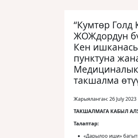
“Кумтөр Голд
ЖОЖдордун бү
Кен ишканас
пунктуна жа
Медициналык 
такшалма өтүү
Жарыяланган: 26 July 2023
ТАКШАЛМАГА КАБЫЛ АЛ
Талаптар:
«Дарылоо иши» багыт