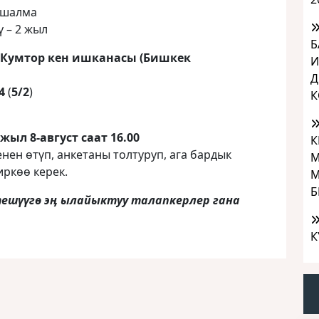
кшалма
 – 2 жыл
Б
Кумтор кен ишканасы (Бишкек
И
Д
4
(
5/2
)
К
о катышуу үчүн:
уст саат 16.00
К
нен өтүп, анкетаны толтуруп, ага бардык
М
иркөө керек.
М
Б
ешүүгө эӊ ылайыктуу талапкерлер гана
К