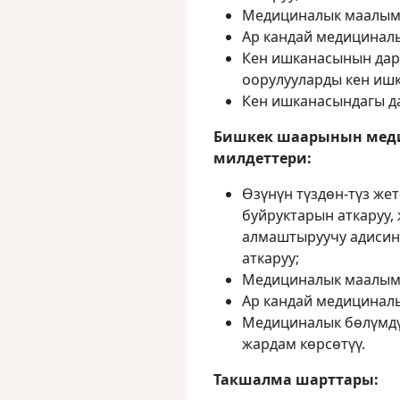
Медициналык маалыма
Ар кандай медициналы
Кен ишканасынын дар
оорулууларды кен и
Кен ишканасындагы д
Бишкек шаарынын меди
милдеттери:
Өзүнүн түздөн-түз ж
буйруктарын аткаруу,
алмаштыруучу адиси
аткаруу;
Медициналык маалыма
Ар кандай медициналы
Медициналык бөлүмд
жардам көрсөтүү.
Такшалма шарттары: