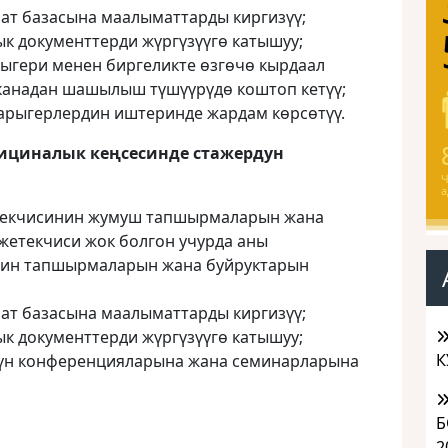
т базасына маалыматтарды киргизүү;
к документтерди жүргүзүүгө катышуу;
ыгери менен биргеликте өзгөчө кырдаал
шканадан шашылыш түшүүрүдө
коштоп кетүү;
арыгерлердин иштеринде жардам көрсөтүү.
циналык кеңсесинде стажердун
Ч
а
етекчисинин жумуш тапшырмаларын жана
 жетекчиси жок болгон учурда аны
нин тапшырмаларын жана буйруктарын
т базасына маалыматтарды киргизүү;
к документтерди жүргүзүүгө катышуу;
К
үн конференцияларына жана семинарларына
Б
2