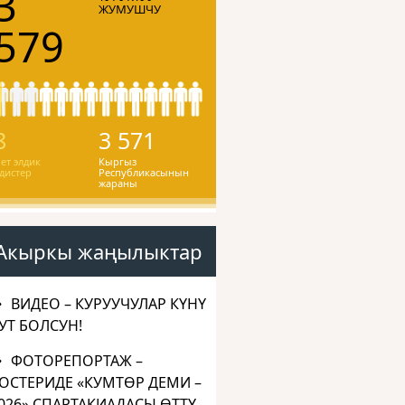
3
ЖУМУШЧУ
579
8
3 571
ет элдик
Кыргыз
дистер
Республикасынын
жараны
Акыркы жаңылыктар
ВИДЕО – КУРУУЧУЛАР КҮНҮ
УТ БОЛСУН!
ФОТОРЕПОРТАЖ –
ОСТЕРИДЕ «КУМТӨР ДЕМИ –
026» СПАРТАКИАДАСЫ ӨТТҮ