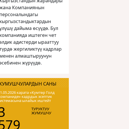
Кыргызстандын жарандары
жана Компаниянын
персоналындагы
кыргызстандыктардын
үлүшү дайыма өсүүдө. Бул
компанияда иштеген чет
элдик адистерди ырааттуу
түрдө жергиликтүү кадрлар
менен алмаштыруунун
эсебинен жүрүүдө.
ЖУМУШЧУЛАРДЫН САНЫ
1.05.2026 карата «Кумтɵр Голд
Компаниде» кадрдык эсептик
системасына ылайык иштейт
3
ТУРУКТУУ
ЖУМУШЧУ
579