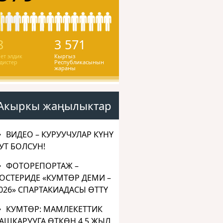
8
3 571
ет элдик
Кыргыз
дистер
Республикасынын
жараны
Акыркы жаңылыктар
ВИДЕО – КУРУУЧУЛАР КҮНҮ
УТ БОЛСУН!
ФОТОРЕПОРТАЖ –
ОСТЕРИДЕ «КУМТӨР ДЕМИ –
026» СПАРТАКИАДАСЫ ӨТТҮ
КУМТӨР: МАМЛЕКЕТТИК
АШКАРУУГА ӨТКӨН 4,5 ЖЫЛ