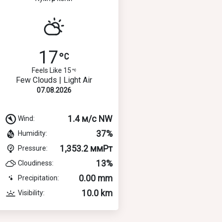
17
Feels Like 15
Few Clouds | Light Air
07.08.2026
1.4 м/с NW
Wind:
37%
Humidity:
1,353.2 ммРт
Pressure:
13%
Cloudiness:
0.00 mm
Precipitation:
10.0 km
Visibility: