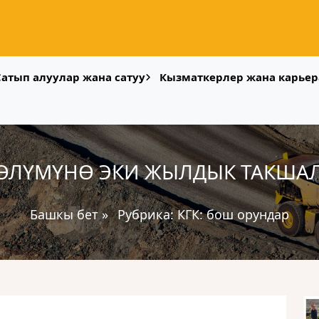
Сатып алуулар жана сатуу
Кызматкерлер жана карьер
БӨЛҮМҮНӨ ЭКИ ЖЫЛДЫК ТАКШАЛ
Башкы бет
»
Рубрика:
КГК: бош орундар