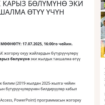
 КАРЫЗ БӨЛҮМҮНӨ ЭКИ
ШАЛМА ӨТҮҮ ҮЧҮН
ӨНӨТҮ: 17.07.2025, 16:00го чейин.
АК жогорку окуу жайлардын бүтүрүүчүлөрү
карыз бөлүмүнө
эки жылдык такшалма өтүү
к билим (2019-жылдан 2025-жылга чейин
дын бүтүрүүчүлөрүнөн билдирүүлөр кабыл
d, Access, PowerPoint) программасын жогорку