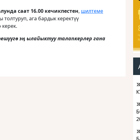
лунда саат 16.00 кечикпестен
,
шилтеме
ы толтуруп, ага бардык керектүү
 керек.
Ч
ешүүгө эӊ ылайыктуу талапкерлер гана
а
К
Б
2
Б