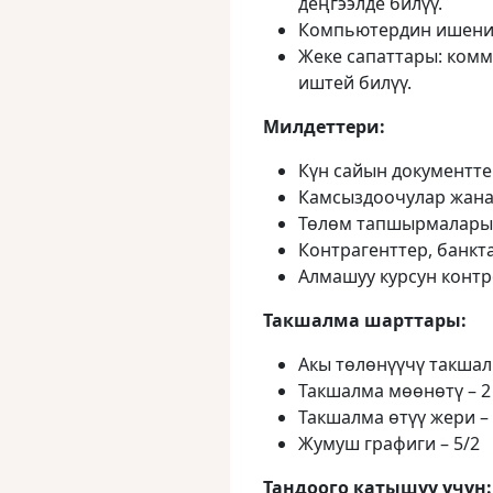
деңгээлде билүү.
Компьютердин ишеним
Жеке сапаттары: комм
иштей билүү.
Милдеттери
:
Күн сайын документте
Камсыздоочулар жана
Төлөм тапшырмаларын
Контрагенттер, банкт
Алмашуу курсун контр
Такшалма шарттары:
Акы төлөнүүчү такша
Такшалма мөөнөтү – 2
Такшалма өтүү жери –
Жумуш графиги – 5/2
Тандоого катышуу үчү