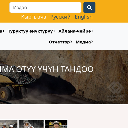
Search
Кыргызча
Русский
English
а
Туруктуу өнүктүрүү
Айлана-чөйрө
Отчеттор
Медиа
МА ӨТҮҮ ҮЧҮН ТАНДОО