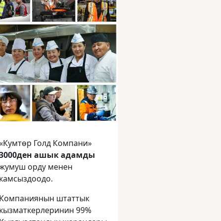
«Кумтөр Голд Компани»
3000ден ашык адамды
жумуш орду менен
камсыздоодо.
Компаниянын штаттык
кызматкерлеринин 99%