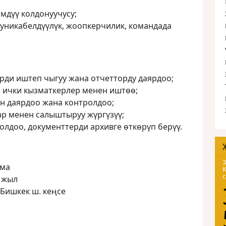
дүү колдонуучусу;
уникабелдүүлүк, жоопкерчилик, командада
рди иштеп чыгуу жана отчетторду даярдоо;
 ички кызматкерлер менен иштөө;
 даярдоо жана контролдоо;
ар менен салыштыруу жүргүзүү;
олдоо, документтерди архивге өткөрүп берүү.
3
лма
 жыл
 Бишкек ш. кеңсе
н: