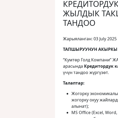
КРЕДИТОРДУК
ЖЫЛДЫК ТАК
ТАНДОО
Жарыяланган: 03 July 2025
ТАПШЫРУУНУН АКЫРКЫ МӨ
“Кумтөр Голд Компани” Ж
арасында
Кредитордук 
үчүн тандоо жүргүзөт.
Талаптар:
Жогорку экономикалы
жогорку окуу жайлар
алынат);
MS Office (Excel, Wor