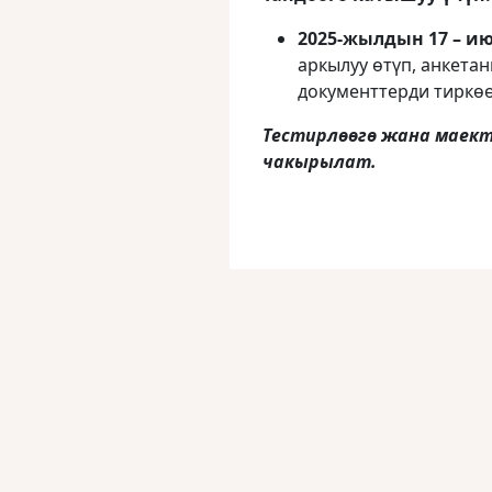
2025-жылдын 17 – ию
аркылуу өтүп, анкетан
документтерди тиркөө
Тестирлөөгө жана маект
чакырылат.