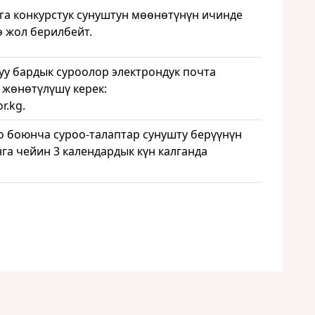
а конкурстук сунуштун мөөнөтүнүн ичинде
ө жол берилбейт.
уу бардык суроолор электрондук почта
 жөнөтүлүшү керек:
r.kg.
о боюнча суроо-талаптар сунушту берүүнүн
га чейин 3 календардык күн калганда