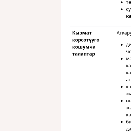
т
с
к
Кызмат
Аткар
көрсөтүүгө
д
кошумча
че
талаптар
м
к
к
ат
к
ж
ө
ж
кө
б
да