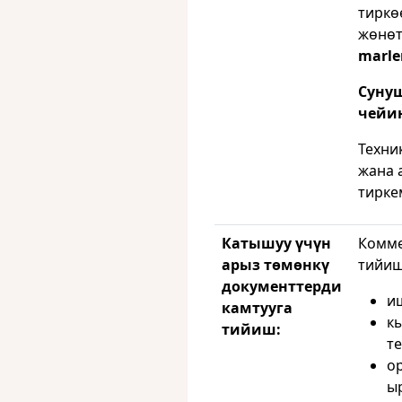
тиркө
жөнөт
marle
Сунуш
чейин
Техни
жана 
тирке
Катышуу үчүн
Комме
арыз төмөнкү
тийиш
документтерди
и
камтууга
кы
тийиш:
те
о
ы