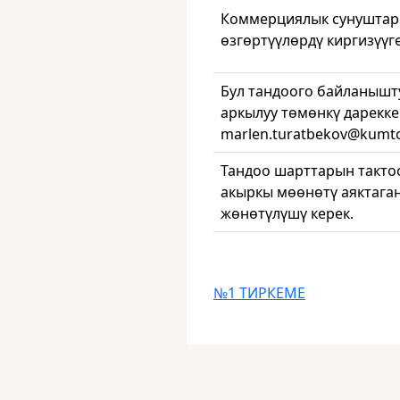
Коммерциялык сунуштарг
өзгөртүүлөрдү киргизүүг
Бул тандоого байланышт
аркылуу төмөнкү дарекке
marlen.turatbekov@kumto
Тандоо шарттарын такто
акыркы мөөнөтү аяктаган
жөнөтүлүшү керек.
№1 ТИРКЕМЕ