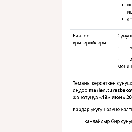
и
и
а
Баалоо
Сунуш
критерийлери:
· ми
· ишт
менен
Теманы көрсөткөн сунуш
оңдоо
marlen.turatbek
жөнөтүңүз
«1
9» июнь 2
Кардар укугун өзүнө калт
· кандайдыр бир сунуш