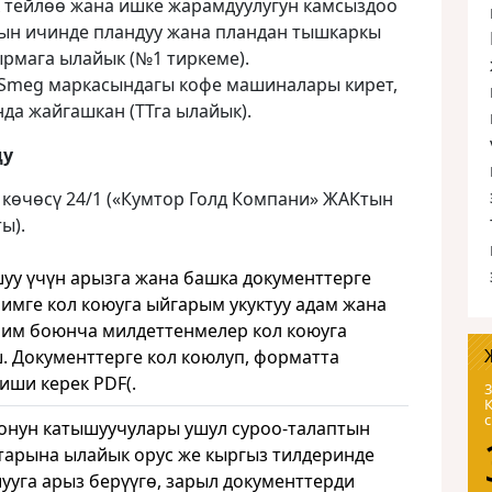
тейлөө жана ишке жарамдуулугун камсыздоо
нын ичинде пландуу жана пландан тышкаркы
ырмага ылайык (№1 тиркеме).
, Smeg маркасындагы кофе машиналары кирет,
да жайгашкан (ТТга ылайык).
ду
көчөсү 24/1 («Кумтор Голд Компани» ЖАКтын
ы).
уу үчүн арызга жана башка документтерге
имге кол коюуга ыйгарым укуктуу адам жана
им боюнча милдеттенмелер кол коюуга
. Документтерге кол коюлуп, форматта
иши керек PDF(.
3
онун катышуучулары ушул суроо-талаптын
тарына ылайык орус же кыргыз тилдеринде
ууга арыз берүүгө, зарыл документтерди