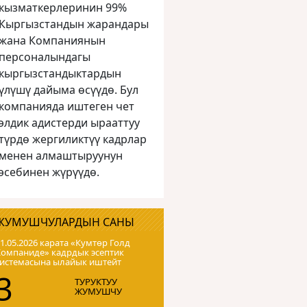
кызматкерлеринин 99%
Кыргызстандын жарандары
жана Компаниянын
персоналындагы
кыргызстандыктардын
үлүшү дайыма өсүүдө. Бул
компанияда иштеген чет
элдик адистерди ырааттуу
түрдө жергиликтүү кадрлар
менен алмаштыруунун
эсебинен жүрүүдө.
ЖУМУШЧУЛАРДЫН САНЫ
1.05.2026 карата «Кумтɵр Голд
Компаниде» кадрдык эсептик
системасына ылайык иштейт
3
ТУРУКТУУ
ЖУМУШЧУ