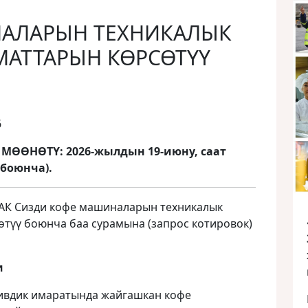
АЛАРЫН ТЕХНИКАЛЫК
МАТТАРЫН КӨРСӨТҮҮ
6
ӨӨНӨТҮ: 2026-жылдын 19-июну, саат
 боюнча).
АК Сизди кофе машиналарын техникалык
өтүү боюнча баа сурамына (запрос котировок)
и
ивдик имаратында жайгашкан кофе