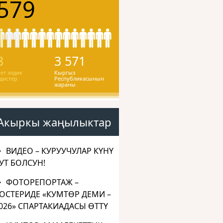
579
8
3 571
ет элдик
Кыргыз
дистер
Республикасынын
жараны
Акыркы жаңылыктар
ВИДЕО – КУРУУЧУЛАР КҮНҮ
УТ БОЛСУН!
ФОТОРЕПОРТАЖ –
ОСТЕРИДЕ «КУМТӨР ДЕМИ –
026» СПАРТАКИАДАСЫ ӨТТҮ