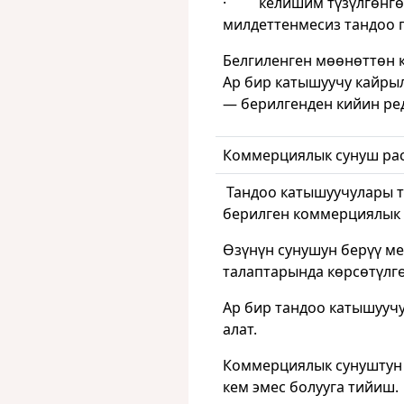
· келишим түзүлгөнгө 
милдеттенмесиз тандоо 
Белгиленген мөөнөттөн 
Ар бир катышуучу кайры
— берилгенден кийин ре
Коммерциялык сунуш рас
Тандоо катышуучулары т
берилген коммерциялык 
Өзүнүн сунушун берүү м
талаптарында көрсөтүлгө
Ар бир тандоо катышуучу
алат.
Коммерциялык сунуштун 
кем эмес болууга тийиш.