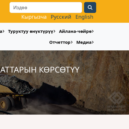
Search
Кыргызча
Русский
English
а
Туруктуу өнүктүрүү
Айлана-чөйрө
Отчеттор
Медиа
АТТАРЫН КӨРСӨТҮҮ