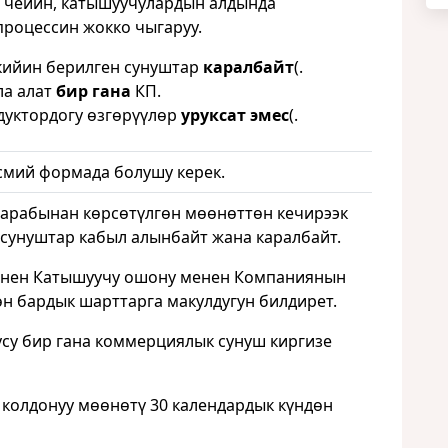
чейин, катышуучулардын алдында
процессин жокко чыгаруу.
кийин берилген сунуштар
каралбайт
(.
ла алат
бир гана
КП.
дуктордогу өзгөрүүлөр
уруксат эмес
(.
мий формада болушу керек.
арабынан көрсөтүлгөн мөөнөттөн кечирээк
сунуштар кабыл алынбайт жана каралбайт.
енен Катышуучу ошону менен Компаниянын
н бардык шарттарга макулдугун билдирет.
су бир гана коммерциялык сунуш киргизе
колдонуу мөөнөтү 30 календардык күндөн