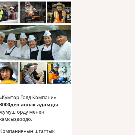
«Кумтөр Голд Компани»
3000ден ашык адамды
жумуш орду менен
камсыздоодо.
Компаниянын штаттык