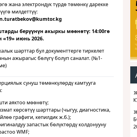
өгө жана электрондук түрдө төмөнкү дарекке
үүгө милдеттүү:
n.turatbekov@kumtor.kg
тарды берүүнүн акыркы мөөнөтү: 14:00гө
 «1
9
» июнь 2026.
Ч
а
калык шарттар бул документтерге тиркелет
анын ажырагыс бөлүгү болуп саналат. (№1-
ме)
рциялык сунуш төмөнкүлөрдү камтууга
:
К
шти аяктоо мөөнөтү;
змат көрсөтүү шарттары (чыгуу, диагностика,
йлөө графиги, кепилдик ж.б.);
Б
ригиналдуу запастык бөлүктөрдү колдонууну
2
растоо WMF;