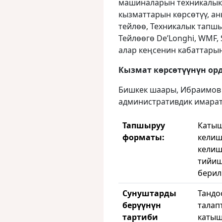
машиналарын техникалык 
кызматтарын көрсөтүү, а
тейлөө, Техникалык тапш
Тейлөөгө De’Longhi, WMF
алар кеңсенин кабаттарын
Кызмат көрсөтүүнүн ор
Бишкек шаары, Ибраимов 
административдик имарат
Тапшыруу
Катыш
форматы:
келиш
келиш
тийиш
берил
Сунуштарды
Тандо
берүүнүн
талап
тартиби
катыш