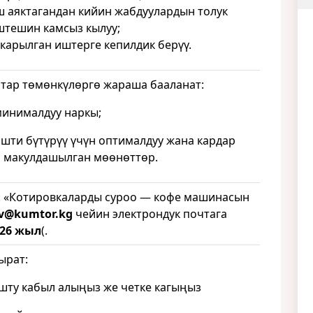
ш аяктагандан кийин жабдуулардын толук
штешин камсыз кылуу;
ткарылган иштерге кепилдик берүү.
тар төмөнкүлөргө жараша бааланат:
нималдуу наркы;
и бүтүрүү үчүн оптималдуу жана кардар
 макулдашылган мөөнөттөр.
: «Котировкаларды суроо — кофе машинасын
ov@kumtor.kg
чейин электрондук почтага
026 жыл
(.
ырат:
ту кабыл алыңыз же четке кагыңыз