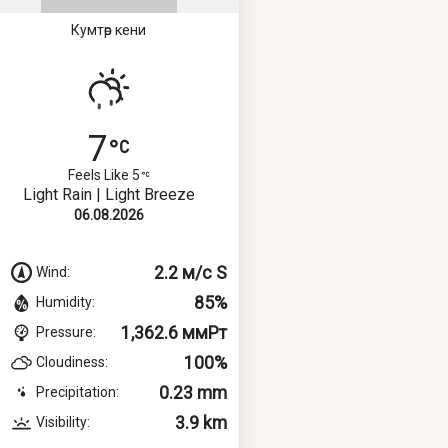
Кумтөр кени
7
Feels Like 5
Light Rain | Light Breeze
06.08.2026
2.2 м/с S
Wind:
85%
Humidity:
1,362.6 ммРт
Pressure:
100%
Cloudiness:
0.23 mm
Precipitation:
3.9 km
Visibility: