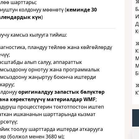
өлөө шарттары;
Б
унуштун колдонуу мөөнөтү (
кеминде 30
И
алендардык күн
)
Д
К
уучу камсыз кылууга тийиш:
иагностика, пландуу тейлөө жана көйгөйлөрдү
К
чүү;
М
асштабды алып салуу, аппараттык
М
амсыздоону орнотуу жана программалык
Б
амсыздоону жаңыртуу боюнча иштерди
каруу;
олдонуу
оригиналдуу запастык бөлүктөр
К
ана керектелүүчү материалдар WMF
;
ндүрүш процесстерин токтотпостон иштеп
аткан ишкананын шарттарында кызмат
рсөтүү;
ийик тоолуу шарттарда иштерди аткарууга
яр (болжол менен 3680 м);