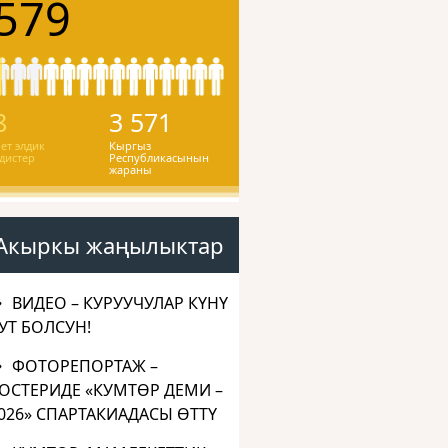
579
8
3 571
ет элдик
Кыргыз
дистер
Республикасынын
жараны
Акыркы жаңылыктар
ВИДЕО – КУРУУЧУЛАР КҮНҮ
УТ БОЛСУН!
ФОТОРЕПОРТАЖ –
ОСТЕРИДЕ «КУМТӨР ДЕМИ –
026» СПАРТАКИАДАСЫ ӨТТҮ