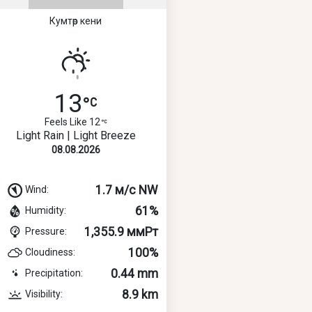
Кумтөр кени
13
Feels Like 12
Light Rain | Light Breeze
08.08.2026
1.7 м/с NW
Wind:
61%
Humidity:
1,355.9 ммРт
Pressure:
100%
Cloudiness:
0.44 mm
Precipitation:
8.9 km
Visibility: