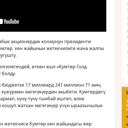
абык акционердик коомунун президенти
Кумтөр кен жайынын жетекчилиги жана жалпы
угушту.
лгилегендей, өткөн жыл «Кумтөр Голд
 болду.
 бюджетке 17 миллиард 241 миллион 71 миң
н күжүрмөн эмгегиңердин акыбети. Кумтөрдөгү
армап, күнү-түнү тынбай иштеп, өлкө
3
м кошуп жаткан эмгегиңер үчүн ыраазычылык
н жетекчиси Кумтөр кен жайындагы жер