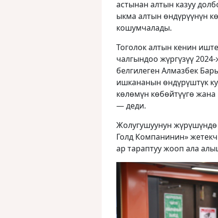
астынан алтын казуу долб
ыкма алтын өндүрүүнүн к
кошумчалады.
Тоголок алтын кенин иште
чалгындоо жүргүзүү 2024-
белгилеген Алмазбек Бар
ишкананын өндүрүштүк куб
көлөмүн көбөйтүүгө жана 
— деди.
Жолугушуунун жүрүшүндө
Голд Компанинин» жетекч
ар тараптуу жооп ала алы