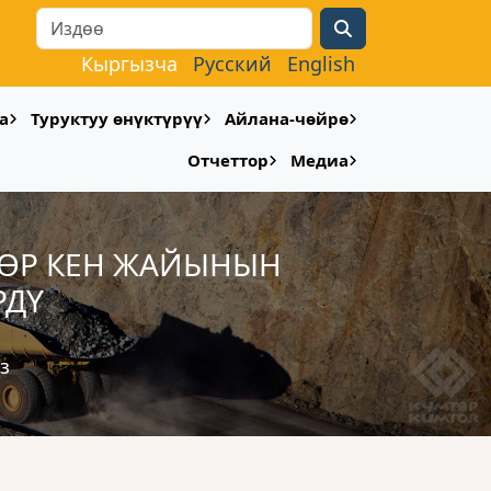
Search
Кыргызча
Русский
English
а
Туруктуу өнүктүрүү
Айлана-чөйрө
Отчеттор
Медиа
ТӨР КЕН ЖАЙЫНЫН
РДҮ
з