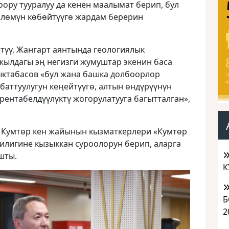
оору тууралуу да кенен маалымат берип, бул
өлөмүн көбөйтүүгө жардам берерин
түү, Жангарт аянтында геологиялык
жылдагы эң негизги жумуштар экенин баса
ыктабасов «бул жана башка долбоорлор
Ч
а
аттуулугун кеңейтүүгө, алтын өндүрүүнүн
рентабелдүүлүктү жогорулатууга багытталган»,
 Кумтөр кен жайынын кызматкерлери «Кумтөр
илигине кызыккан суроолорун берип, аларга
шты.
К
Б
2