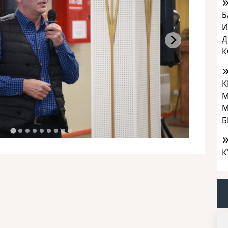
Б
И
Д
К
К
М
М
Б
К