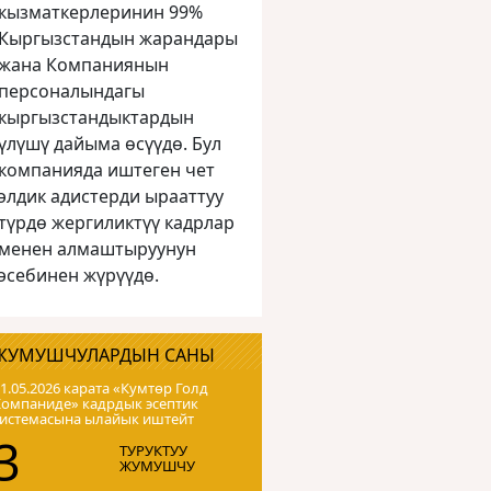
кызматкерлеринин 99%
Кыргызстандын жарандары
жана Компаниянын
персоналындагы
кыргызстандыктардын
үлүшү дайыма өсүүдө. Бул
компанияда иштеген чет
элдик адистерди ырааттуу
түрдө жергиликтүү кадрлар
менен алмаштыруунун
эсебинен жүрүүдө.
ЖУМУШЧУЛАРДЫН САНЫ
1.05.2026 карата «Кумтɵр Голд
Компаниде» кадрдык эсептик
системасына ылайык иштейт
3
ТУРУКТУУ
ЖУМУШЧУ