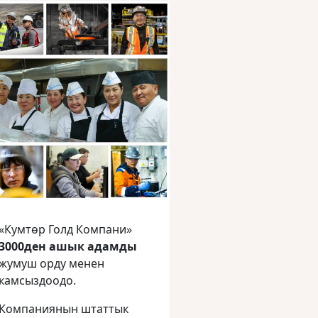
«Кумтөр Голд Компани»
3000ден ашык адамды
жумуш орду менен
камсыздоодо.
Компаниянын штаттык