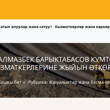
Сатып алуулар жана сатуу
Кызматкерлер жана карьер
 АЛМАЗБЕК БАРЫКТАБАСОВ КУМ
ЗМАТКЕРЛЕРИНЕ ЖЫЙЫН ӨТКӨ
Башкы бет
»
Рубрика:
Жаңылыктар жана басма-сө