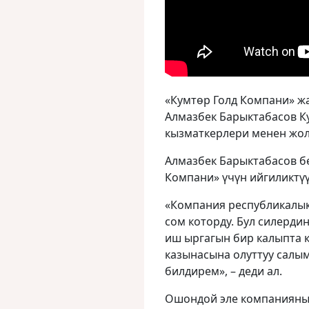
«Кумтөр Голд Компани» ж
Алмазбек Барыктабасов 
кызматкерлери менен жол
Алмазбек Барыктабасов бе
Компани» үчүн ийгиликтүү
«Компания республикалык
сом которду. Бул силерди
иш ыргагын бир калыпта к
казынасына олуттуу салы
билдирем», – деди ал.
Ошондой эле компанияны