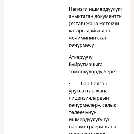
Негизги ишмердүүлүктү
аныктаган документтин
(Устав) жана жетекчи
катары дайындоо
чечиминин скан
көчүрмөсү
Аткаруучу
Буйрутмачыга
төмөнкүлөрдү берет:
· бар болгон
уруксаттар жана
лицензиялардын
көчүрмөлөрү, салык
төлөөчүнүн
ишмердүүлүгүнүн
параметрлери жана
мүнөздөмөлөрү,