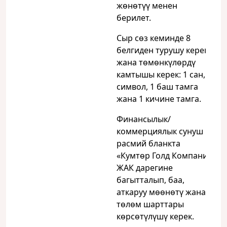
жөнөтүү менен
берилет.
Сыр сөз кеминде 8
белгиден турушу керек
жана төмөнкүлөрдү
камтышы керек: 1 сан, 1
символ, 1 баш тамга
жана 1 кичине тамга.
Финансылык/
коммерциялык сунуш
расмий бланкта
«Кумтөр Голд Компани»
ЖАК дарегине
багытталып, баа,
аткаруу мөөнөтү жана
төлөм шарттары
көрсөтүлүшү керек.