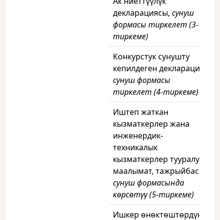
Ак ниеттүүлүк
декларациясы,
сунуш
формасы тиркелет (3-
тиркеме)
Конкурстук сунушту
кепилдеген декларация,
сунуш формасы
тиркелет (4-тиркеме)
Иштеп жаткан
кызматкерлер жана
инженердик-
техникалык
кызматкерлер тууралуу
маалымат, тажрыйбасы,
сунуш формасында
көрсөтүү (5-тиркеме)
Ишкер өнөктөштөрдүн