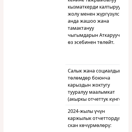
кызматкерди калтыруу
жолу менен жүргүзүлсө,
анда жашоо жана
тамактануу
чыгымдарын Аткаруучу
өз эсебинен төлөйт.
Салык жана социалдык
төлөмдөр боюнча
карыздын жоктугу
тууралуу маалымкат
(акыркы отчеттук күнгө)
2024-жылы үчүн
каржылык отчеттордун
скан көчүрмөлөрү: