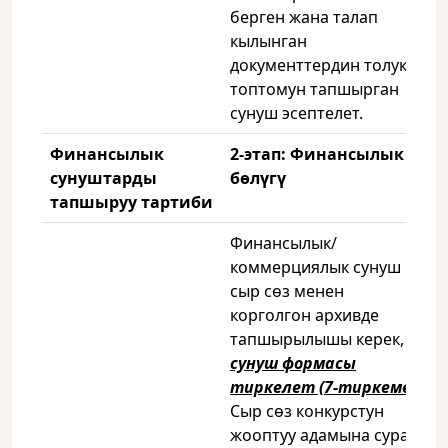
берген жана талап
кылынган
документтердин толук
топтомун тапшырган
сунуш эсептелет.
Финансылык
2-этап: Финансылык
сунуштарды
бөлүгү
тапшыруу тартиби
Финансылык/
коммерциялык сунуш
сыр сөз менен
корголгон архивде
тапшырылышы керек,
сунуш формасы
тиркелет (7-тиркеме).
Сыр сөз конкурстун
жооптуу адамына сурам