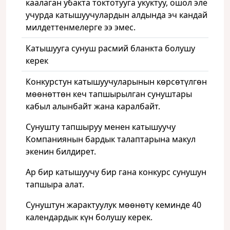
каалаган убакта токтотууга укуктуу, ошол эле
учурда катышуучулардын алдында эч кандай
милдеттенмелерге ээ эмес.
Катышууга сунуш расмий бланкта болушу
керек
Конкурстун катышуучуларынын көрсөтүлгөн
мөөнөттөн кеч тапшырылган сунуштары
кабыл алынбайт жана каралбайт.
Сунушту тапшыруу менен катышуучу
Компаниянын бардык талаптарына макул
экенин билдирет.
Ар бир катышуучу бир гана конкурс сунушун
тапшыра алат.
Сунуштун жарактуулук мөөнөтү кеминде 40
календардык күн болушу керек.