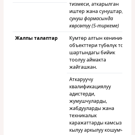
тизмеси, аткарылган
иштер жана сунуштар,
сунуш формасында
көрсөтүү (5-тиркеме)
Жалпы талаптар
Кумтөр алтын кенинин
объекттери түбөлүк тоң
шартындагы бийик
тоолуу аймакта
жайгашкан.
Аткаруучу
квалификациялуу
адистерди,
жумушчуларды,
жабдууларды жана
техникалык
каражаттарды камсыз
кылуу аркылуу кошумча