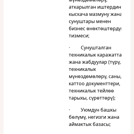
аткарылган иштердин
кыскача мазмуну жана
сунуштары менен
бизнес өнөктөштөрдүн
тизмеси;
· Сунушталган
техникалык каражаттар
жана жабдуулар (түрү,
техникалык
мүнөздөмөлөрү, саны,
каттоо документтери,
техникалык тейлөө
тарыхы, сүрөттөрү);
· Уюмдун башкы
бөлүмү, негизги жана
аймактык базасы;