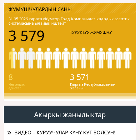
ЖУМУШЧУЛАРДЫН САНЫ
31.05.2026 карата «Кумтɵр Голд Компаниде» кадрдык эсептик
системасына ылайык иштейт
3 579
ТУРУКТУУ ЖУМУШЧУ
8
3 571
Чет элдик
Кыргыз Республикасынын
адистер
жараны
Акыркы жаңылыктар
ВИДЕО – КУРУУЧУЛАР КҮНҮ КУТ БОЛСУН!