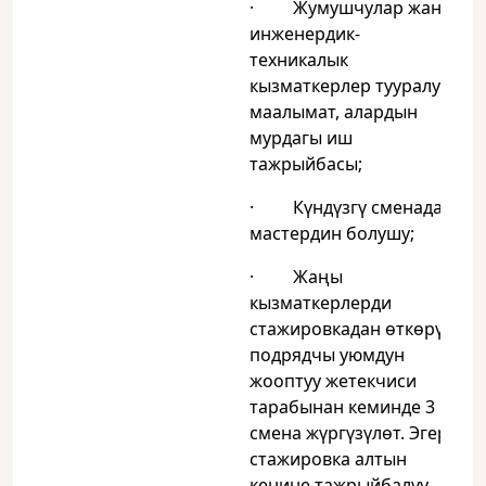
· Жумушчулар жана
инженердик-
техникалык
кызматкерлер тууралуу
маалымат, алардын
мурдагы иш
тажрыйбасы;
· Күндүзгү сменада
мастердин болушу;
· Жаңы
кызматкерлерди
стажировкадан өткөрүү
подрядчы уюмдун
жооптуу жетекчиси
тарабынан кеминде 3
смена жүргүзүлөт. Эгер
стажировка алтын
кенине тажрыйбалуу