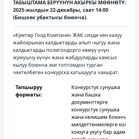
ТАБЫШТАМА БЕРҮҮНҮН АКЫРКЫ МӨӨНӨТҮ:
2025-жылдын 22-декабры, саат 14:00
(Бишкек убактысы боюнча).
«Кумтөр Голд Компани» ЖАК сизди кен казуу
жайларынан калдыктарды алып чыгуу жана
калдыктарды полигондорго көмүү үчүн
жумушчу күчүн жана жабдууларды камсыз
кылуу боюнча эки топтомдон турган
чектелбеген конкурска катышууга чакырат.
Тапшыруу
Конкурстук сунушка
форматы:
жана башка
документтерге
конкурстук сунушка
жана келишим боюнча
милдеттенмелерге кол
коюуга укугу бар адам