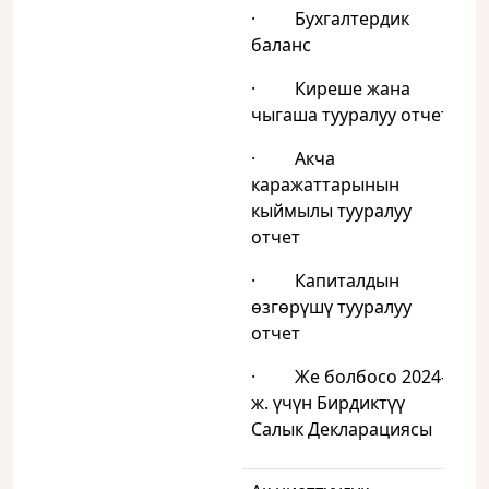
· Бухгалтердик
баланс
· Киреше жана
чыгаша тууралуу отчет
· Акча
каражаттарынын
кыймылы тууралуу
отчет
· Капиталдын
өзгөрүшү тууралуу
отчет
· Же болбосо 2024-
ж. үчүн Бирдиктүү
Салык Декларациясы