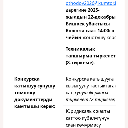
othodov2026@kumtor.kg
дарегине
2025-
жылдын 22-декабры,
Бишкек убактысы
боюнча саат 14:00гө
чейин
жөнөтүшү керек.
Техникалык
тапшырма тиркелет
(8-тиркеме).
Конкурска
Конкурска катышууга
катышуу сунушу
кызыгууну тастыктаган
төмөнкү
кат,
сунуш формасы
документтерди
тиркелет (2-тиркеме)
камтышы керек:
Юридикалык жакты
каттоо күбөлүгүнүн
скан көчүрмөсү