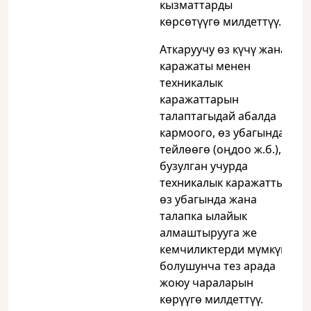
кызматтарды
көрсөтүүгө милдеттүү.
Аткаруучу өз күчү жана
каражаты менен
техникалык
каражаттарын
талаптагыдай абалда
кармоого, өз убагында
тейлөөгө (оңдоо ж.б.),
бузулган учурда
техникалык каражатты
өз убагында жана
талапка ылайык
алмаштырууга же
кемчиликтерди мүмкүн
болушунча тез арада
жоюу чараларын
көрүүгө милдеттүү.