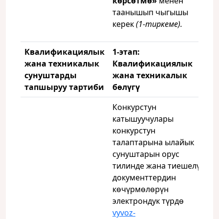
көрсөтмө»
менен
таанышып чыгышы
керек
(1-тиркеме).
Квалификациялык
1-этап:
жана техникалык
Квалификациялык
сунуштарды
жана техникалык
тапшыруу тартиби
бөлүгү
Конкурстун
катышуучулары
конкурстун
талаптарына ылайык
сунуштарын орус
тилинде жана тиешелүү
документтердин
көчүрмөлөрүн
электрондук түрдө
vyvoz-