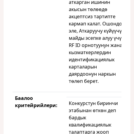
аткарган ишинин
акысын төлөөдө
акцептсиз тартипте
кармап калат. Ошондой
эле, Аткаруучу күйүүчү
майды эсепке алуу үчүн
RF ID орнотуунун жана
кызматкерлердин
идентификациялык
карталарын
даярдоонун наркын
төлөп берет.
Баалоо
Конкурстун биринчи
критейрийлери
:
этабынан өткөн деп
бардык
квалификациялык
талаптарга жооп