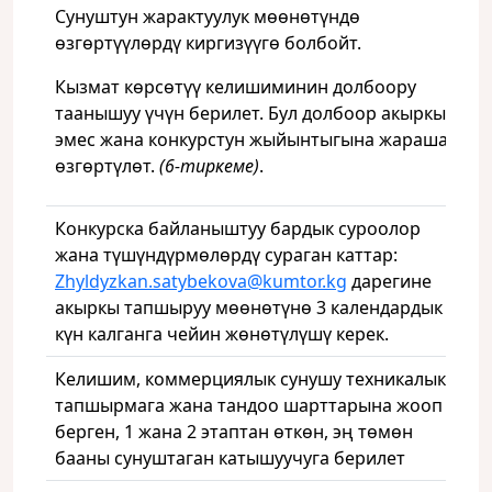
Сунуштун жарактуулук мөөнөтүндө
өзгөртүүлөрдү киргизүүгө болбойт.
Кызмат көрсөтүү келишиминин долбоору
таанышуу үчүн берилет. Бул долбоор акыркы
эмес жана конкурстун жыйынтыгына жараша
өзгөртүлөт.
(6-тиркеме)
.
Конкурска байланыштуу бардык суроолор
жана түшүндүрмөлөрдү сураган каттар:
Zhyldyzkan.satybekova@kumtor.kg
дарегине
акыркы тапшыруу мөөнөтүнө 3 календардык
күн калганга чейин жөнөтүлүшү керек.
Келишим, коммерциялык сунушу техникалык
тапшырмага жана тандоо шарттарына жооп
берген, 1 жана 2 этаптан өткөн, эң төмөн
бааны сунуштаган катышуучуга берилет