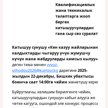
Квалификациялык
жана техникалык
талаптарга жооп
берген
катышуучулардан
гана сыр сөз суралат.
Катышуу сунушу
«Кен казуу жайларынан
калдыктарды чыгаруу үчүн жумушчу
күчүн жана жабдууларды камсыз кылуу
»
деген тема менен
vyvoz-
othodov2026@kumtor.kg
дарегине
2025-
жылдын 22-декабры, Бишкек убактысы
боюнча саат 14:00гө чейин
жөнөтүшү керек.
Буйрутмачы, келишим берилгенге чейин,
катышуучулардын сунушун кабыл алууга же
четке кагууга, ошондой эле конкурс процессин