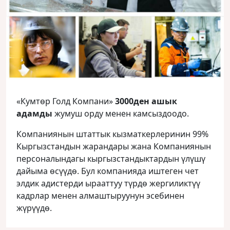
«Кумтөр Голд Компани»
3000ден ашык
адамды
жумуш орду менен камсыздоодо.
Компаниянын штаттык кызматкерлеринин 99%
Кыргызстандын жарандары жана Компаниянын
персоналындагы кыргызстандыктардын үлүшү
дайыма өсүүдө. Бул компанияда иштеген чет
элдик адистерди ырааттуу түрдө жергиликтүү
кадрлар менен алмаштыруунун эсебинен
жүрүүдө.