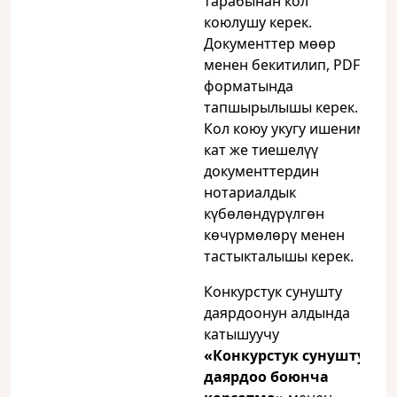
тарабынан кол
коюлушу керек.
Документтер мөөр
менен бекитилип, PDF
форматында
тапшырылышы керек.
Кол коюу укугу ишеним
кат же тиешелүү
документтердин
нотариалдык
күбөлөндүрүлгөн
көчүрмөлөрү менен
тастыкталышы керек.
Конкурстук сунушту
даярдоонун алдында
катышуучу
«Конкурстук сунушту
даярдоо боюнча