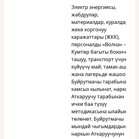
Электр энергиясы,
жабдуулар,
материалдар, куралдар,
жеке коргонуу
каражаттары (ЖКК),
персоналды «Волна» –
Кумтөр багыты боюнча
ташуу, транспорт үчүн
күйүүчү май, тамак-аш
жана лагерьде жашоо
Буйрутмачы тарабынан
камсыз кылынат, наркы
Аткаруучу тарабынан
ички баа түзүү
методикасына ылайык
төлөнөт. Буйрутмачы
мындай чыгымдардын
наркын Аткаруучунун