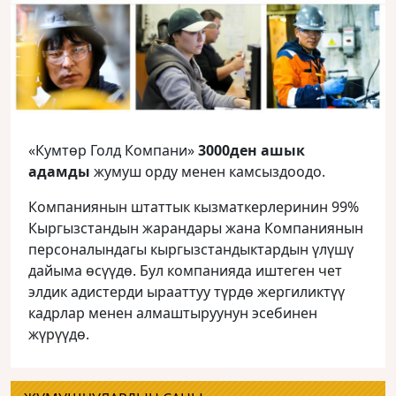
«Кумтөр Голд Компани»
3000ден ашык
адамды
жумуш орду менен камсыздоодо.
Компаниянын штаттык кызматкерлеринин 99%
Кыргызстандын жарандары жана Компаниянын
персоналындагы кыргызстандыктардын үлүшү
дайыма өсүүдө. Бул компанияда иштеген чет
элдик адистерди ырааттуу түрдө жергиликтүү
кадрлар менен алмаштыруунун эсебинен
жүрүүдө.