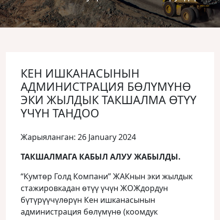
КЕН ИШКАНАСЫНЫН
АДМИНИСТРАЦИЯ БӨЛҮМҮНӨ
ЭКИ ЖЫЛДЫК ТАКШАЛМА ӨТҮҮ
ҮЧҮН ТАНДОО
Жарыяланган: 26 January 2024
ТАКШАЛМАГА КАБЫЛ АЛУУ ЖАБЫЛДЫ.
“Кумтөр Голд Компани” ЖАКнын эки жылдык
стажировкадан өтүү үчүн ЖОЖдордун
бүтүрүүчүлөрүн Кен ишканасынын
администрация бөлүмүнө (коомдук