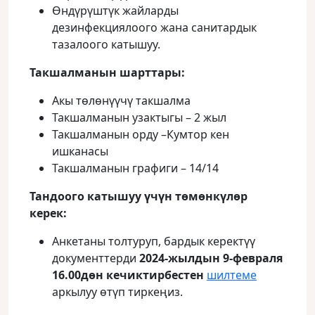
Өндүрүштүк жайларды
дезинфекциялоого жана санитардык
тазалоого катышуу.
Такшалманын шарттары
:
Акы төлөнүүчү такшалма
Такшалманын узактыгы – 2 жыл
Такшалманын орду –Кумтор кен
ишканасы
Такшалманын графиги – 14/14
Тандоого катышуу үчүн төмөнкүлөр
керек
:
Анкетаны толтуруп, бардык керектүү
документтерди
2024-жылдын 9-февраля
16.00дөн кечиктирбестен
шилтеме
аркылуу өтүп тиркеңиз.