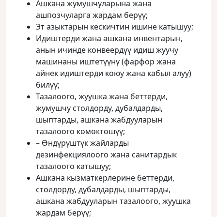
Ашкана жумушчуларына жана
ашпозчуларга жардам берүү;
Эт азыктарын кескичтин ишине катышуу;
Идиштерди жана ашкана инвентарын,
анын ичинде конвеердүү идиш жуучу
машинаны иштетүүнү (фарфор жана
айнек идиштерди коюу жана кабыл алуу)
билүү;
Тазалоого, жуушка жана беттерди,
жумушчу столдорду, дубалдарды,
шыптарды, ашкана жабдууларын
тазалоого көмөктөшүү;
– Өндүрүштүк жайларды
дезинфекциялоого жана санитардык
тазалоого катышуу;
Ашкана кызматкерлерине беттерди,
столдорду, дубалдарды, шыптарды,
ашкана жабдууларын тазалоого, жуушка
жардам берүү;