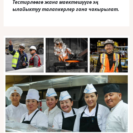
Тестирлөөгө жана маектешүүгө эң
ылайыктуу талапкерлер гана чакырылат
.