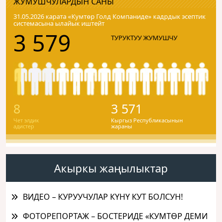
ЖУМУШЧУЛАРДЫН САНЫ
31.05.2026 карата «Кумтɵр Голд Компаниде» кадрдык эсептик
системасына ылайык иштейт
3 579
ТУРУКТУУ ЖУМУШЧУ
8
3 571
Чет элдик
Кыргыз Республикасынын
адистер
жараны
Акыркы жаңылыктар
ВИДЕО – КУРУУЧУЛАР КҮНҮ КУТ БОЛСУН!
ФОТОРЕПОРТАЖ – БОСТЕРИДЕ «КУМТӨР ДЕМИ