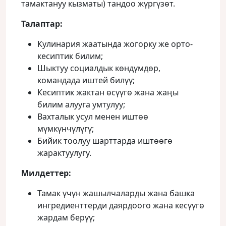
тамактануу кызматы) тандоо жүргүзөт.
Талаптар
:
Кулинария жаатында жогорку же орто-
кесиптик билим;
Шыктуу социалдык көндүмдөр,
командада иштей билүү;
Кесиптик жактан өсүүгө жана жаңы
билим алууга умтулуу;
Вахталык усул менен иштөө
мүмкүнчүлүгү;
Бийик тоолуу шарттарда иштөөгө
жарактуулугу.
Милдеттер
:
Тамак үчүн жашылчаларды жана башка
ингредиенттерди даярдоого жана кесүүгө
жардам берүү;