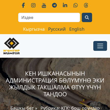
Search
Кыргызча
Русский
English
КЕН ИШКАНАСЫНЫН
АДМИНИСТРАЦИЯ БӨЛҮМҮНӨ ЭКИ
ЖЫЛДЫК ТАКШАЛМА ӨТҮҮ ҮЧҮН
ТАНДОО
Башкы бет
»
Рубрика:
КГК: бош орундар