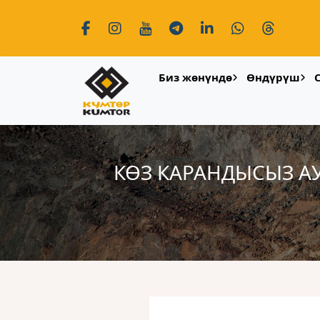
Биз жөнүндө
Өндүрүш
КӨЗ КАРАНДЫСЫЗ А