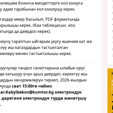
келишим боюнча милдеттерге кол коюуга
уу адам тарабынан кол коюлушу керек.
газдар мөөр басылып, PDF форматында
рылышы керек. (баа таблицасын .xlsx
тында да даярдоо керек).
оюучу тараптын ыйгарым укугу ишеним кат же
лүү иш-кагаздардын тастыкталган
мөлөрү менен тастыкталышы керек.
уучулар тандоо талаптарына ылайык орус
де катышуу үчүн арыз даярдап, керектүү иш-
дардын көчүрмөлөрүн тиркеп, 2026-жылдын
3
лунда
саат 15:00гө чейин
ar
.
Kabylbekov
@
kumtor
.
kg
электрондук
 дарегине электрондук түрдө жөнөтүшү
.