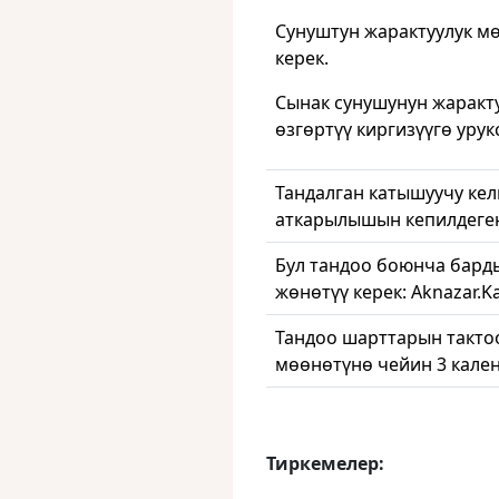
Сунуштун жарактуулук мө
керек.
Сынак сунушунун жаракт
өзгөртүү киргизүүгө урук
Тандалган катышуучу ке
аткарылышын кепилдеген
Бул тандоо боюнча барды
жөнөтүү керек: Aknazar.
Тандоо шарттарын такто
мөөнөтүнө чейин 3 кален
Тиркемелер: