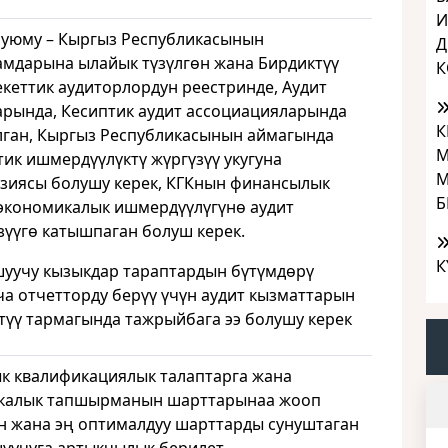
И
 уюму – Кыргыз Республикасынын
Д
мдарына ылайык түзүлгөн жана Бирдиктүү
К
кеттик аудиторлордун реестринде, Аудит
рында, Кесиптик аудит ассоциацияларында
К
лган, Кыргыз Республикасынын аймагында
М
тик ишмердүүлүктү жүргүзүү укугуна
М
зиясы болушу керек, КГКнын финансылык
Б
экономикалык ишмердүүлүгүнө аудит
зүүгө катышпаган болуш керек.
К
уучу кызыкдар тараптардын бүтүмдөрү
а отчетторду берүү үчүн аудит кызматтарын
түү тармагында тажрыйбага ээ болушу керек
к квалификациялык талаптарга жана
калык тапшырманын шарттарынаа жооп
н жана эң оптималдуу шарттарды сунуштаган