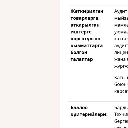
Жеткирилген
Аудит
товарларга,
мыйза
аткарылган
мамле
иштерге,
уюмда
көрсөтүлгөн
катта
кызматтарга
аудит
болгон
лицен
талаптар
жана 
жүргү
Катыш
боюнч
көрсө
Баалоо
Барды
критерийлери:
Техни
берге