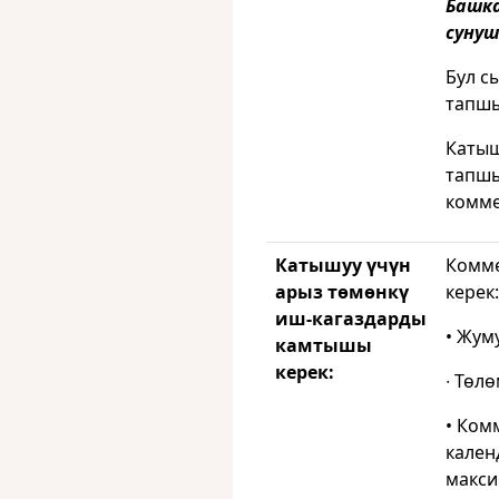
Башка
суну
Бул с
тапшы
Катыш
тапшы
комме
Катышуу үчүн
Комме
арыз төмөнкү
керек:
иш-кагаздарды
• Жум
камтышы
керек:
∙ Төл
• Ком
кален
макси