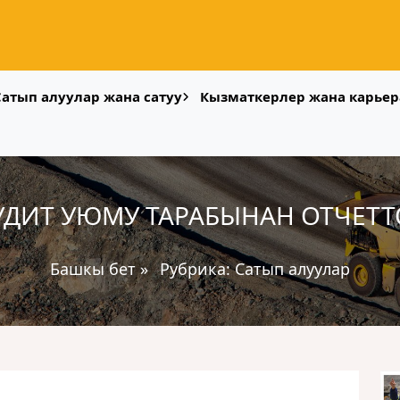
Сатып алуулар жана сатуу
Кызматкерлер жана карьер
УДИТ УЮМУ ТАРАБЫНАН ОТЧЕТТ
Башкы бет
»
Рубрика:
Сатып алуулар