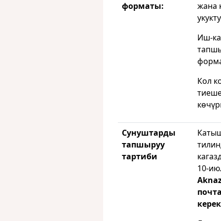
форматы:
жана 
укукт
Иш-ка
тапшы
форма
Кол к
тиеше
көчүр
Сунуштарды
Катыш
тапшыруу
тилин
тартиби
кагаз
10-ию
Aknaz
почта
керек