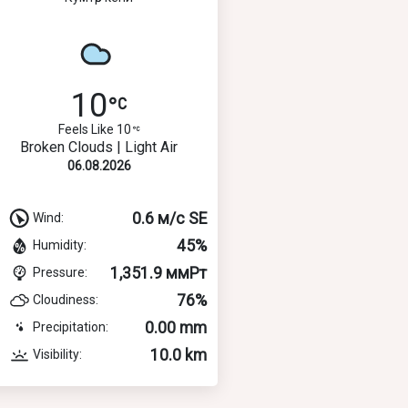
10
Feels Like 10
Broken Clouds | Light Air
06.08.2026
0.6 м/с SE
Wind:
45%
Humidity:
1,351.9 ммРт
Pressure:
76%
Cloudiness:
0.00 mm
Precipitation:
10.0 km
Visibility: