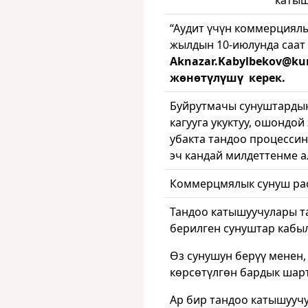
катыш
“Аудит үчүн коммерциялы
жылдын 10-июлунда саат 
Aknazar
.
Kabylbekov
@
ku
жөнөтүлүшү керек.
Буйрутмачы сунуштардын
кагууга укуктуу, ошондо
убакта тандоо процессин
эч кандай милдеттенме а
Коммерцмялык сунуш рас
Тандоо катышуучулары т
берилген сунуштар кабыл
Өз сунушун берүү менен
көрсөтүлгөн бардык шарт
Ар бир тандоо катышуучу