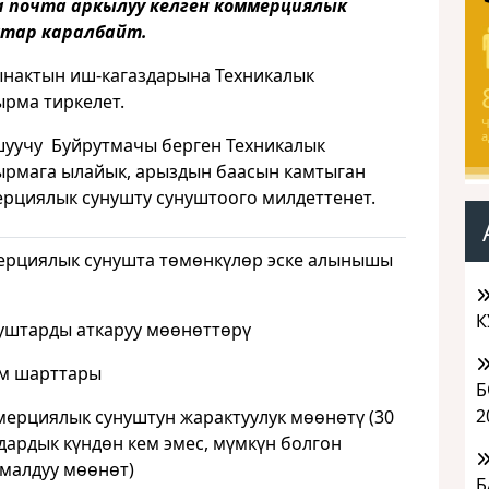
 почта аркылуу келген коммерциялык
штар каралбайт.
ынактын иш-кагаздарына Техникалык
рма тиркелет.
Ч
а
уучу Буйрутмачы берген Техникалык
рмага ылайык, арыздын баасын камтыган
рциялык сунушту сунуштоого милдеттенет.
рциялык сунушта төмөнкүлөр эске алынышы
К
уштарды аткаруу мөөнөттөрү
өм шарттары
Б
2
мерциялык сунуштун жарактуулук мөөнөтү (30
дардык күндөн кем эмес, мүмкүн болгон
малдуу мөөнөт)
Б