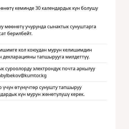
өнөтү кеминде 30 календардык күн болушу
уу мөөнөтү учурунда сынактык сунуштарга
сат берилбейт.
лишимге кол коюудан мурун келишимдин
 декларацияны тапшырууга милдеттүү.
к суроолорду электрондук почта аркылуу
Kabylbekov@kumtor.kg
о үчүн өтүнүчтөр сунушту тапшыруу
дардык күн мурун жөнөтүлүшү керек.