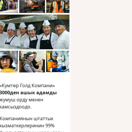
«Кумтөр Голд Компани»
3000ден ашык адамды
жумуш орду менен
камсыздоодо.
Компаниянын штаттык
кызматкерлеринин 99%