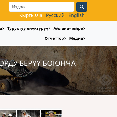
Search
Кыргызча
Русский
English
а
Туруктуу өнүктүрүү
Айлана-чөйрө
Отчеттор
Медиа
ОРДУ БЕРҮҮ БОЮНЧА