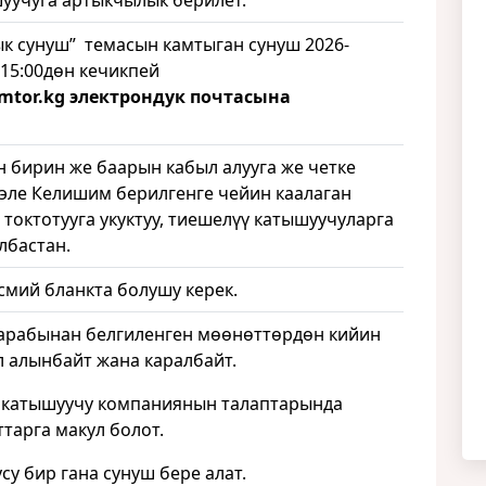
уучуга артыкчылык берилет.
к сунуш” темасын камтыган сунуш 2026-
15:00дөн кечикпей
mtor
.
kg
электрондук почтасына
 бирин же баарын кабыл алууга же четке
й эле Келишим берилгенге чейин каалаган
 токтотууга укуктуу, тиешелүү катышуучуларга
лбастан.
мий бланкта болушу керек.
арабынан белгиленген мөөнөттөрдөн кийин
 алынбайт жана каралбайт.
, катышуучу компаниянын талаптарында
тарга макул болот.
су бир гана сунуш бере алат.