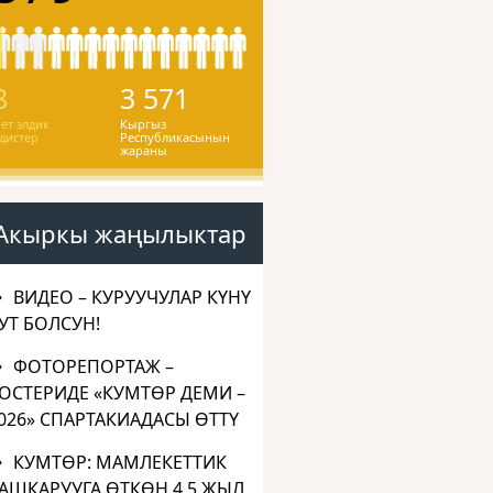
8
3 571
ет элдик
Кыргыз
дистер
Республикасынын
жараны
Акыркы жаңылыктар
ВИДЕО – КУРУУЧУЛАР КҮНҮ
УТ БОЛСУН!
ФОТОРЕПОРТАЖ –
ОСТЕРИДЕ «КУМТӨР ДЕМИ –
026» СПАРТАКИАДАСЫ ӨТТҮ
КУМТӨР: МАМЛЕКЕТТИК
АШКАРУУГА ӨТКӨН 4,5 ЖЫЛ