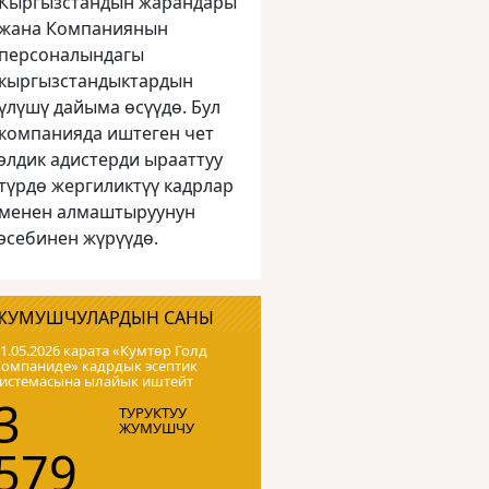
Кыргызстандын жарандары
жана Компаниянын
персоналындагы
кыргызстандыктардын
үлүшү дайыма өсүүдө. Бул
компанияда иштеген чет
элдик адистерди ырааттуу
түрдө жергиликтүү кадрлар
менен алмаштыруунун
эсебинен жүрүүдө.
ЖУМУШЧУЛАРДЫН САНЫ
1.05.2026 карата «Кумтɵр Голд
Компаниде» кадрдык эсептик
системасына ылайык иштейт
3
ТУРУКТУУ
ЖУМУШЧУ
579