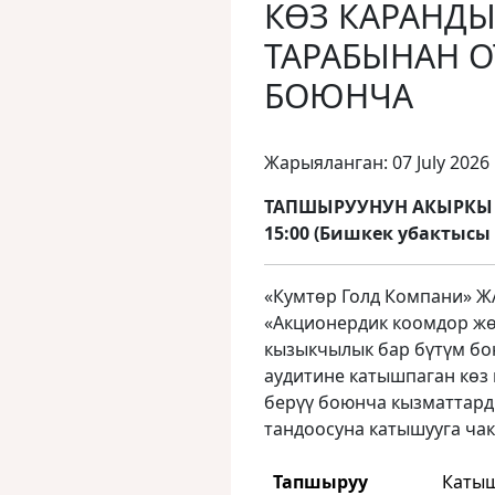
КӨЗ КАРАНД
ТАРАБЫНАН О
БОЮНЧА
Жарыяланган: 07 July 2026
ТАПШЫРУУНУН АКЫРКЫ М
15:00 (Бишкек убактысы
«Кумтөр Голд Компани» Ж
«Акционердик коомдор ж
кызыкчылык бар бүтүм б
аудитине катышпаган көз
берүү боюнча кызматтард
тандоосуна катышууга чак
Тапшыруу
Катыш