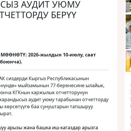
ЫСЫЗ АУДИТ УЮМУ
ТЧЕТТОРДУ БЕРҮҮ
ӨӨНӨТҮ: 2026-жылдын 10-июлу, саат
 боюнча).
АК сиздерди Кыргыз Республикасынын
өнүндө» мыйзамынын 77-беренесине ылайык,
оюнча КГКнын каржылык отчетторунун
 карандысыз аудит уюму тарабынан отчетторду
ы көрсөтүүгө баа сунуштарын тапшыруу
ырат.
уу арызы жана башка иш-кагаздар арызга