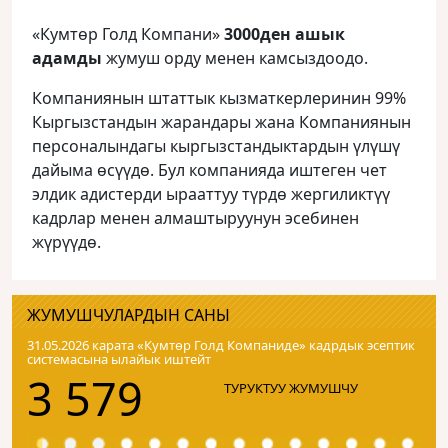
«Кумтөр Голд Компани»
3000ден ашык
адамды
жумуш орду менен камсыздоодо.
Компаниянын штаттык кызматкерлеринин 99%
Кыргызстандын жарандары жана Компаниянын
персоналындагы кыргызстандыктардын үлүшү
дайыма өсүүдө. Бул компанияда иштеген чет
элдик адистерди ырааттуу түрдө жергиликтүү
кадрлар менен алмаштыруунун эсебинен
жүрүүдө.
ЖУМУШЧУЛАРДЫН САНЫ
31.05.2026 карата «Кумтɵр Голд Компаниде» кадрдык эсептик
системасына ылайык иштейт
3 579
ТУРУКТУУ ЖУМУШЧУ