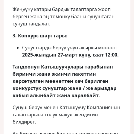
Жеңүүчү катары бардык талаптарга жооп
берген жана эң төмөнкү бааны сунуштаган
сунуш тандалат.
3. Конкурс шарттары:
Сунуштарды берүү үчүн акыркы мөөнөт:
2025-жылдын 27-март күнү, саат 12:00.
Тандоонун Катышуучулары тарабынан
биринчи жана экинчи пакеттин
көрсөтүлгөн мөөнөттөн кеч берилген
конкурстук сунуштар жана / же арыздар
кабыл алынбайт жана каралбайт.
Сунуш берүү менен Катышуучу Компаниянын
талаптарына толук макул экендигин
билдирет.
Ар бир катышуучу бир гана конкурс сунушун