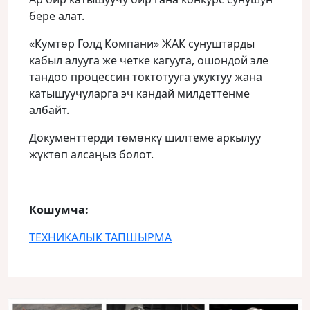
бере алат.
«Кумтөр Голд Компани» ЖАК сунуштарды
кабыл алууга же четке кагууга, ошондой эле
тандоо процессин токтотууга укуктуу жана
катышуучуларга эч кандай милдеттенме
албайт.
Документтерди төмөнкү шилтеме аркылуу
жүктөп алсаңыз болот.
Кошумча:
ТЕХНИКАЛЫК ТАПШЫРМА