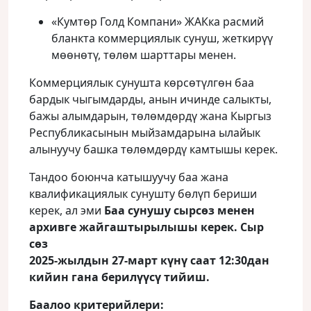
«Кумтөр Голд Компани» ЖАКка расмий
бланкта коммерциялык сунуш, жеткирүү
мөөнөтү, төлөм шарттары менен.
Коммерциялык сунушта көрсөтүлгөн баа
бардык чыгымдарды, анын ичинде салыкты,
бажы алымдарын, төлөмдөрдү жана Кыргыз
Республикасынын мыйзамдарына ылайык
алынуучу башка төлөмдөрдү камтышы керек.
Тандоо боюнча катышуучу баа жана
квалификациялык сунушту бөлүп бериши
керек, ал эми
Баа сунушу сырсөз менен
архивге жайгаштырылышы керек. Сыр
сөз
2025-жылдын 27-март күнү саат 12:30дан
кийин гана берилүүсү тийиш.
Баалоо критерийлери: