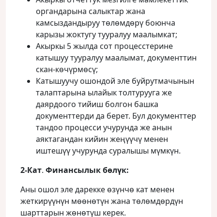
органдарына салыктар жана
камсыздандыруу төлөмдөрү боюнча
карызы жоктугу тууралуу маалымкат;
Акыркы 5 жылда сот процесстерине
катышуу тууралуу маалымат, документтин
скан-көчүрмөсү;
Катышуучу ошондой эле буйрутмачынын
талаптарына ылайык толтурууга же
даярдоого тийиш болгон башка
документтерди да берет. Бул документтер
тандоо процесси учурунда же анын
аяктагандан кийин жеңүүчү менен
иштешүү учурунда суралышы мүмкүн.
2-Кат
.
Финансылык бөлүк:
Аны ошол эле дарекке өзүнчө кат менен
жеткирүүнүн мөөнөтүн жана төлөмдөрдүн
шарттарын жөнөтүш керек.