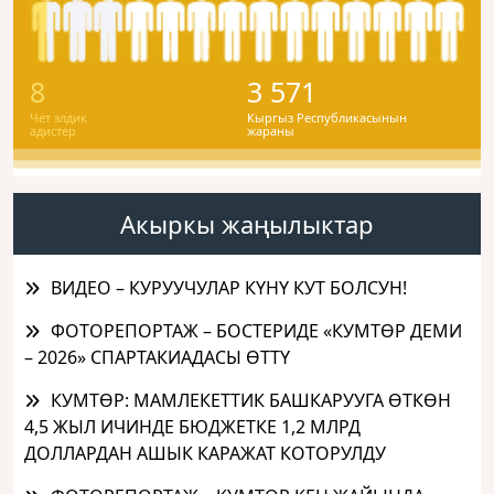
8
3 571
Чет элдик
Кыргыз Республикасынын
адистер
жараны
Акыркы жаңылыктар
ВИДЕО – КУРУУЧУЛАР КҮНҮ КУТ БОЛСУН!
ФОТОРЕПОРТАЖ – БОСТЕРИДЕ «КУМТӨР ДЕМИ
– 2026» СПАРТАКИАДАСЫ ӨТТҮ
КУМТӨР: МАМЛЕКЕТТИК БАШКАРУУГА ӨТКӨН
4,5 ЖЫЛ ИЧИНДЕ БЮДЖЕТКЕ 1,2 МЛРД
ДОЛЛАРДАН АШЫК КАРАЖАТ КОТОРУЛДУ