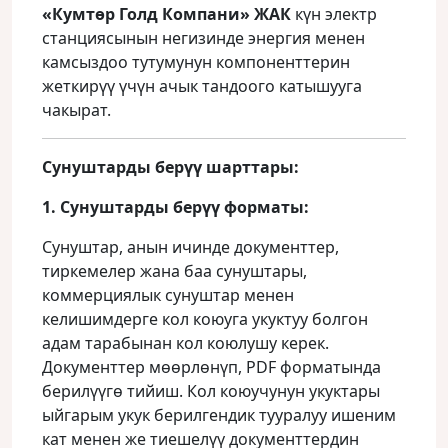
«Кумтөр Голд Компани» ЖАК
күн электр
станциясынын негизинде энергия менен
камсыздоо тутумунун компоненттерин
жеткирүү үчүн ачык тандоого катышууга
чакырат.
Сунуштарды берүү шарттары:
1. Сунуштарды берүү форматы:
Сунуштар, анын ичинде документтер,
тиркемелер жана баа сунуштары,
коммерциялык сунуштар менен
келишимдерге кол коюуга укуктуу болгон
адам тарабынан кол коюлушу керек.
Документтер мөөрлөнүп, PDF форматында
берилүүгө тийиш. Кол коюучунун укуктары
ыйгарым укук берилгендик тууралуу ишеним
кат менен же тиешелүү документтердин