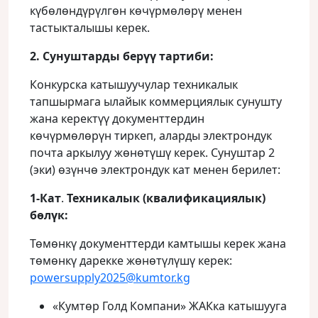
күбөлөндүрүлгөн көчүрмөлөрү менен
тастыкталышы керек.
2. Сунуштарды берүү тартиби:
Конкурска катышуучулар техникалык
тапшырмага ылайык коммерциялык сунушту
жана керектүү документтердин
көчүрмөлөрүн тиркеп, аларды электрондук
почта аркылуу жөнөтүшү керек. Сунуштар 2
(эки) өзүнчө электрондук кат менен берилет:
1-Кат
.
Техникалык (квалификациялык)
бөлүк:
Төмөнкү документтерди камтышы керек жана
төмөнкү дарекке жөнөтүлүшү керек:
powersupply2025@kumtor.kg
«Кумтөр Голд Компани» ЖАКка катышууга