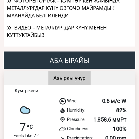
ФОТОРЕПОРТАЖ – КУМТӨР КЕН ЖАЙЫНДА
МЕТАЛЛУРГДАР КҮНҮ ӨЗГӨЧӨ МАЙРАМДЫК
МААНАЙДА БЕЛГИЛЕНДИ
ВИДЕО – МЕТАЛЛУРГДАР КҮНҮ МЕНЕН
КУТТУКТАЙБЫЗ!
АБА ЫРАЙЫ
Азыркы учур
Кумтөр кени
0.6 м/с W
Wind:
82%
Humidity:
1,358.6 ммРт
Pressure:
7
100%
Cloudiness:
Feels Like 7
0.00 mm
Precipitation: