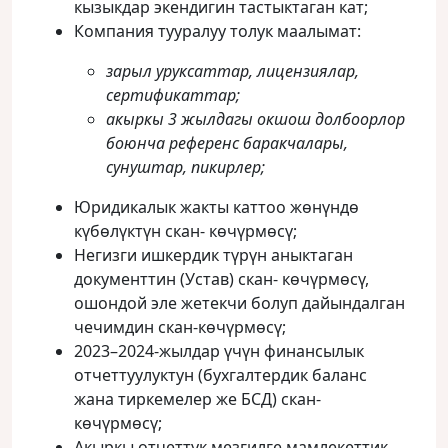
кызыкдар экендигин тастыктаган кат;
Компания тууралуу толук маалымат:
зарыл уруксаттар, лицензиялар,
сертификаттар;
акыркы 3 жылдагы окшош долбоорлор
боюнча референс баракчалары,
сунуштар, пикирлер;
Юридикалык жакты каттоо жөнүндө
күбөлүктүн скан- көчүрмөсү;
Негизги ишкердик түрүн аныктаган
документтин (Устав) скан- көчүрмөсү,
ошондой эле жетекчи болуп дайындалган
чечимдин скан-көчүрмөсү;
2023–2024-жылдар үчүн финансылык
отчеттуулуктун (бухгалтердик баланс
жана тиркемелер же БСД) скан-
көчүрмөсү;
Акыркы отчеттук мезгилге мамлекеттик