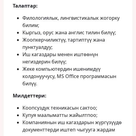
Талаптар:
Филологиялык, лингвистикалык жогорку
билим;
Кыргыз, орус жана англис тилин билүү;
Жоопкерчиликтүү, тартиптүү жана
пунктуалдуу;
Иш кагаздары менен иштөөнүн
негиздерин билүү;
Жеке компьютердин ишенимдүү
колдонуучусу, MS Office программасын
билүү.
Милдеттери:
Коопсуздук техникасын сактоо;
Купуя маалыматты жайылтпоо;
Компаниянын иш кагаздарын жүргүзүүдө
документтерди иштеп чыгууга жардам