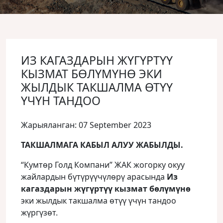
ИЗ КАГАЗДАРЫН ЖҮГҮРТҮҮ
КЫЗМАТ БӨЛҮМҮНӨ ЭКИ
ЖЫЛДЫК ТАКШАЛМА ӨТҮҮ
ҮЧҮН ТАНДОО
Жарыяланган: 07 September 2023
ТАКШАЛМАГА КАБЫЛ АЛУУ ЖАБЫЛДЫ.
“Кумтөр Голд Компани” ЖАК жогорку окуу
жайлардын бүтүрүүчүлөрү арасында
Из
кагаздарын жүгүртүү кызмат
бөлүмүнө
эки жылдык такшалма өтүү үчүн тандоо
жүргүзөт.