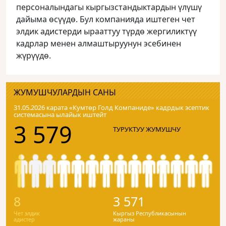
персоналындагы кыргызстандыктардын үлүшү
дайыма өсүүдө. Бул компанияда иштеген чет
элдик адистерди ырааттуу түрдө жергиликтүү
кадрлар менен алмаштыруунун эсебинен
жүрүүдө.
ЖУМУШЧУЛАРДЫН САНЫ
31.05.2026 карата «Кумтɵр Голд Компаниде» кадрдык эсептик
системасына ылайык иштейт
3 579
ТУРУКТУУ ЖУМУШЧУ
8
3 571
Чет элдик
Кыргыз Республикасынын
адистер
жараны