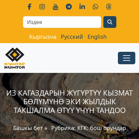
Search
Кыргызча
Русский
English
ИЗ КАГАЗДАРЫН ЖҮГҮРТҮҮ КЫЗМАТ
БӨЛҮМҮНӨ ЭКИ ЖЫЛДЫК
ТАКШАЛМА ӨТҮҮ ҮЧҮН ТАНДОО
Башкы бет
»
Рубрика:
КГК: бош орундар