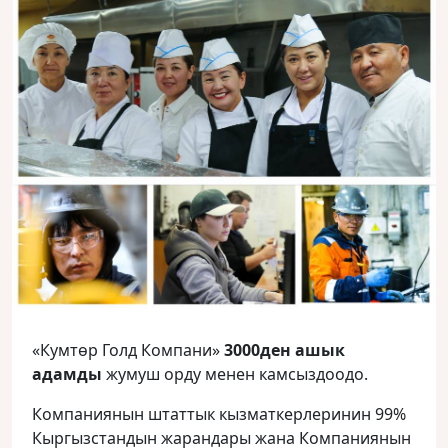
«Кумтөр Голд Компани»
3000ден ашык
адамды
жумуш орду менен камсыздоодо.
Компаниянын штаттык кызматкерлеринин 99%
Кыргызстандын жарандары жана Компаниянын