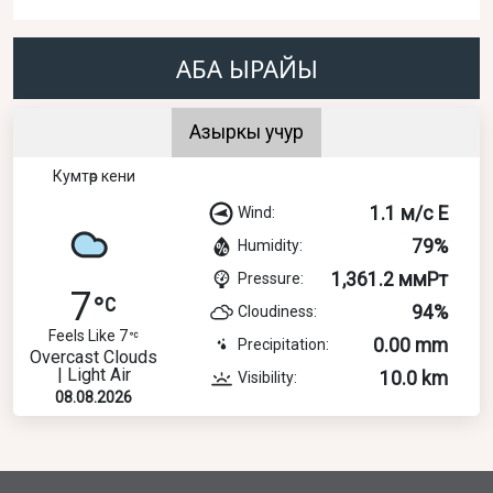
АБА ЫРАЙЫ
Азыркы учур
Кумтөр кени
1.1 м/с E
Wind:
79%
Humidity:
1,361.2 ммРт
Pressure:
7
94%
Cloudiness:
Feels Like 7
0.00 mm
Precipitation:
Overcast Clouds
| Light Air
10.0 km
Visibility:
08.08.2026