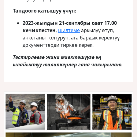
Тандоого катышуу үчүн:
2023-жылдын 21-сентябры саат 17.00
кечикпестен
,
шилтеме
аркылуу өтүп,
анкетаны толтуруп, ага бардык керектүү
документтерди тиркөө керек.
Тестирлөөгө жана маектешүүгө эӊ
ылайыктуу талапкерлер гана чакырылат.