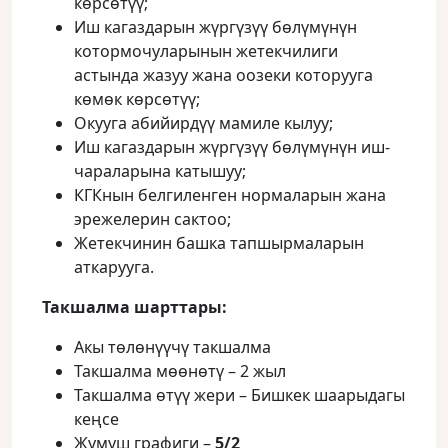
көрсөтүү;
Иш кагаздарын жүргүзүү бөлүмүнүн
котормочуларынын жетекчилиги
астында жазуу жана оозеки которууга
көмөк көрсөтүү;
Окууга абийирдүү мамиле кылуу;
Иш кагаздарын жүргүзүү бөлүмүнүн иш-
чараларына катышуу;
КГКнын белгиленген нормаларын жана
эрежелерин сактоо;
Жетекчинин башка тапшырмаларын
аткарууга.
Такшалма шарттары:
Акы төлөнүүчү такшалма
Такшалма мөөнөтү – 2 жыл
Такшалма өтүү жери – Бишкек шаарыдагы
кеңсе
Жумуш графиги –
5/2