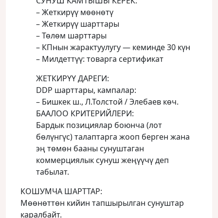
СУНУШ КАМТЫШЫ КЕРЕК:
– Жеткирүү мөөнөтү
– Жеткирүү шарттары
– Төлөм шарттары
– КПнын жарактуулугу — кеминде 30 күн
– Милдеттүү: товарга сертификат
ЖЕТКИРҮҮ ДАРЕГИ:
DDP шарттары, кампалар:
– Бишкек ш., Л.Толстой / Элебаев көч.
БААЛОО КРИТЕРИЙЛЕРИ:
Бардык позициялар боюнча (лот
бөлүнгүс) талаптарга жооп берген жана
эң төмөн бааны сунуштаган
коммерциялык сунуш жеңүүчү деп
табылат.
КОШУМЧА ШАРТТАР:
Мөөнөттөн кийин тапшырылган сунуштар
каралбайт.