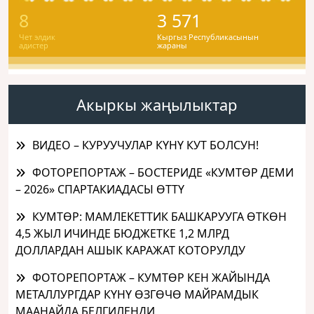
8
3 571
Чет элдик
Кыргыз Республикасынын
адистер
жараны
Акыркы жаңылыктар
ВИДЕО – КУРУУЧУЛАР КҮНҮ КУТ БОЛСУН!
ФОТОРЕПОРТАЖ – БОСТЕРИДЕ «КУМТӨР ДЕМИ
– 2026» СПАРТАКИАДАСЫ ӨТТҮ
КУМТӨР: МАМЛЕКЕТТИК БАШКАРУУГА ӨТКӨН
4,5 ЖЫЛ ИЧИНДЕ БЮДЖЕТКЕ 1,2 МЛРД
ДОЛЛАРДАН АШЫК КАРАЖАТ КОТОРУЛДУ
ФОТОРЕПОРТАЖ – КУМТӨР КЕН ЖАЙЫНДА
МЕТАЛЛУРГДАР КҮНҮ ӨЗГӨЧӨ МАЙРАМДЫК
МААНАЙДА БЕЛГИЛЕНДИ