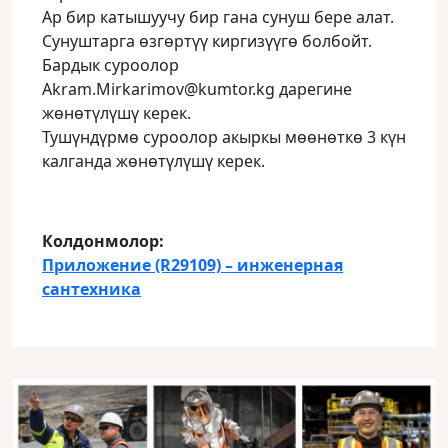
Ар бир катышуучу бир гана сунуш бере алат.
Сунуштарга өзгөртүү киргизүүгө болбойт.
Бардык суроолор
Akram.Mirkarimov@kumtor.kg дарегине
жөнөтүлүшү керек.
Тушүндүрмө суроолор акыркы мөөнөткө 3 күн
калганда жөнөтүлүшү керек.
Колдонмолор:
Приложение (R29109) – инженерная
сантехника