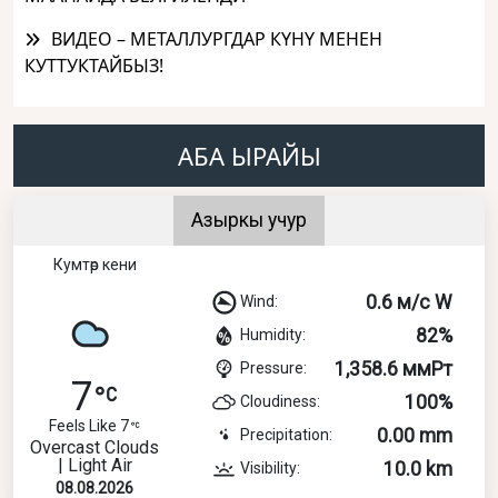
ВИДЕО – МЕТАЛЛУРГДАР КҮНҮ МЕНЕН
КУТТУКТАЙБЫЗ!
АБА ЫРАЙЫ
Азыркы учур
Кумтөр кени
0.6 м/с W
Wind:
82%
Humidity:
1,358.6 ммРт
Pressure:
7
100%
Cloudiness:
Feels Like 7
0.00 mm
Precipitation:
Overcast Clouds
| Light Air
10.0 km
Visibility:
08.08.2026