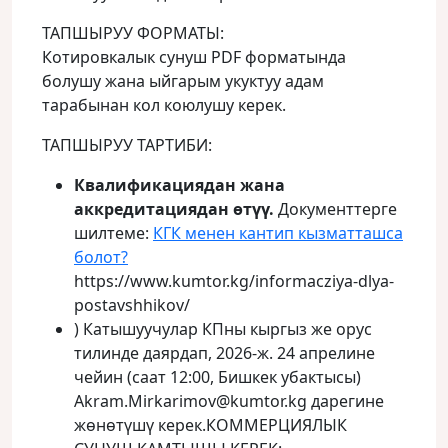
ТАПШЫРУУ ФОРМАТЫ:
Котировкалык сунуш PDF форматында
болушу жана ыйгарым укуктуу адам
тарабынан кол коюлушу керек.
ТАПШЫРУУ ТАРТИБИ:
Квалификациядан жана
аккредитациядан өтүү.
Документтерге
шилтеме:
КГК менен кантип кызматташса
болот?
https://www.kumtor.kg/informacziya-dlya-
postavshhikov/
) Катышуучулар КПны кыргыз же орус
тилинде даярдап, 2026‑ж. 24 апрелине
чейин (саат 12:00, Бишкек убактысы)
Akram.Mirkarimov@kumtor.kg дарегине
жөнөтүшү керек.КОММЕРЦИЯЛЫК