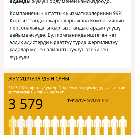
адамды
жумуш орду менен камсыздоодо.
Компаниянын штаттык кызматкерлеринин 99%
Кыргызстандын жарандары жана Компаниянын
персоналындагы кыргызстандыктардын үлүшү
дайыма өсүүдө. Бул компанияда иштеген чет
элдик адистерди ырааттуу түрдө жергиликтүү
кадрлар менен алмаштыруунун эсебинен
жүрүүдө.
ЖУМУШЧУЛАРДЫН САНЫ
31.05.2026 карата «Кумтɵр Голд Компаниде» кадрдык эсептик
системасына ылайык иштейт
3 579
ТУРУКТУУ ЖУМУШЧУ