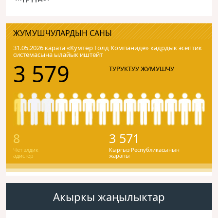
ЖУМУШЧУЛАРДЫН САНЫ
31.05.2026 карата «Кумтɵр Голд Компаниде» кадрдык эсептик
системасына ылайык иштейт
3 579
ТУРУКТУУ ЖУМУШЧУ
8
3 571
Чет элдик
Кыргыз Республикасынын
адистер
жараны
Акыркы жаңылыктар