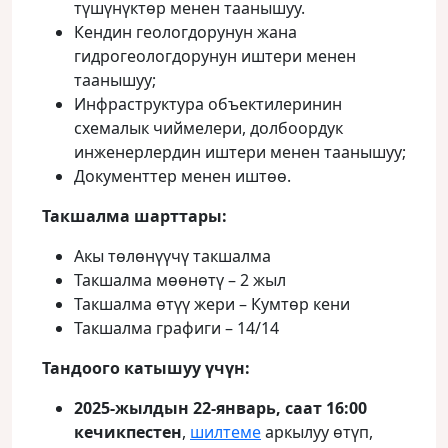
түшүнүктөр менен таанышуу.
Кендин геологдорунун жана
гидрогеологдорунун иштери менен
таанышуу;
Инфраструктура объектилеринин
схемалык чиймелери, долбоордук
инженерлердин иштери менен таанышуу;
Документтер менен иштөө.
Такшалма шарттары:
Акы төлөнүүчү такшалма
Такшалма мөөнөтү – 2 жыл
Такшалма өтүү жери – Кумтөр кени
Такшалма графиги – 14/14
Тандоого катышуу үчүн:
2025-жылдын 22-январь, саат 16:00
кечикпестен
,
шилтеме
аркылуу өтүп,