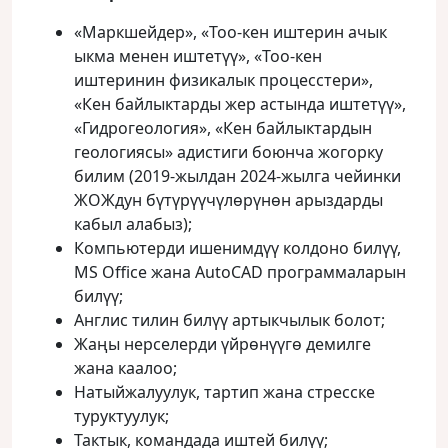
«Маркшейдер», «Тоо-кен иштерин ачык
ыкма менен иштетүү», «Тоо-кен
иштеринин физикалык процесстери»,
«Кен байлыктарды жер астында иштетүү»,
«Гидрогеология», «Кен байлыктардын
геологиясы» адистиги боюнча жогорку
билим (2019-жылдан 2024-жылга чейинки
ЖОЖдун бүтүрүүчүлөрүнөн арыздарды
кабыл алабыз);
Компьютерди ишенимдүү колдоно билүү,
MS Office жана AutoCAD программаларын
билүү;
Англис тилин билүү артыкчылык болот;
Жаңы нерселерди үйрөнүүгө демилге
жана каалоо;
Натыйжалуулук, тартип жана стресске
туруктуулук;
Тактык, командада иштей билүү;