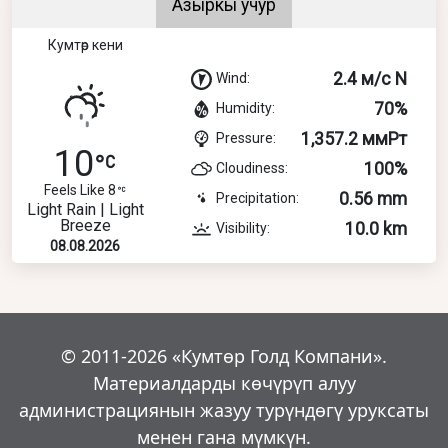
Азыркы учур
Кумтөр кени
2.4 м/с N
Wind:
70%
Humidity:
1,357.2 ммРт
Pressure:
10
100%
Cloudiness:
Feels Like 8
0.56 mm
Precipitation:
Light Rain | Light
Breeze
10.0 km
Visibility:
08.08.2026
© 2011-2026 «Кумтөр Голд Компани».
Материалдарды көчүрүп алуу
администрациянын жазуу турүндөгү уруксаты
менен гана мүмкүн.