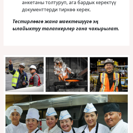
анкетаны толтуруп, ага бардык керектүү
документтерди тиркөө керек.
Тестирлөөгө жана маектешүүгө эӊ
ылайыктуу талапкерлер гана чакырылат.