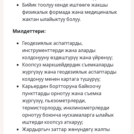
Бийик тоолуу кенде иштөөгө жакшы
физикалык формада жана медициналык
жактан ылайыктуу болуу.
Милдеттери
:
Геодезиялык аспаптарды,
инструменттерди жана аларды
колдонууну өздөштүрүү жана үйрөнүү;
Коопсуз маркшейдердик съемкаларды
жүргүзүү жана геодезиялык аспаптарды
колдонуу менен картага түшүрүү;
Карьердин бортторуна байкоочу
пункттарды орнотуу жана съемка
жүргүзүү, пьезометрлерди,
термисторлорду, инклинометрлерди
орнотуу боюнча нускамаларга ылайык
иштерди коопсуз аткаруу;
Жардыргыч заттар жөнүндөгү жалпы