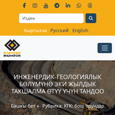
Search
Кыргызча
Русский
English
ИНЖЕНЕРДИК-ГЕОЛОГИЯЛЫК
БӨЛҮМҮНӨ ЭКИ ЖЫЛДЫК
ТАКШАЛМА ӨТҮҮ ҮЧҮН ТАНДОО
Башкы бет
»
Рубрика:
КГК: бош орундар