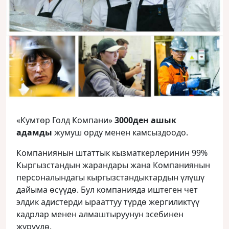
«Кумтөр Голд Компани»
3000ден ашык
адамды
жумуш орду менен камсыздоодо.
Компаниянын штаттык кызматкерлеринин 99%
Кыргызстандын жарандары жана Компаниянын
персоналындагы кыргызстандыктардын үлүшү
дайыма өсүүдө. Бул компанияда иштеген чет
элдик адистерди ырааттуу түрдө жергиликтүү
кадрлар менен алмаштыруунун эсебинен
жүрүүдө.