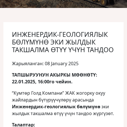
ИНЖЕНЕРДИК-ГЕОЛОГИЯЛЫК
БӨЛҮМҮНӨ ЭКИ ЖЫЛДЫК
ТАКШАЛМА ӨТҮҮ ҮЧҮН ТАНДОО
Жарыяланган: 08 January 2025
ТАПШЫРУУНУН АКЫРКЫ МӨӨНӨТҮ:
22.01.2025, 16:00го чейин.
“Кумтөр Голд Компани” ЖАК жогорку окуу
жайлардын бүтүрүүчүлөрү арасында
Инженердик-геологиялык бөлүмүнө
эки
жылдык такшалма өтүү үчүн тандоо жүргүзөт.
Т
алаптар
: