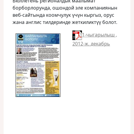
Бюллетень регионалдык маалымат
борборлорунда, ошондой эле компаниянын
веб-сайтында коомчулук үчүн кыргыз, орус
жана англис тилдеринде жеткиликтүү болот.
1-чыгарылыш ,
2012-ж. декабрь