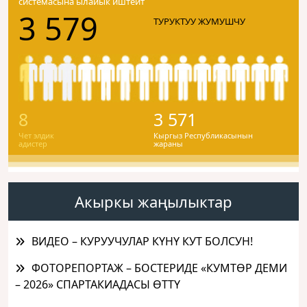
системасына ылайык иштейт
3 579
ТУРУКТУУ ЖУМУШЧУ
8
3 571
Чет элдик
Кыргыз Республикасынын
адистер
жараны
Акыркы жаңылыктар
ВИДЕО – КУРУУЧУЛАР КҮНҮ КУТ БОЛСУН!
ФОТОРЕПОРТАЖ – БОСТЕРИДЕ «КУМТӨР ДЕМИ
– 2026» СПАРТАКИАДАСЫ ӨТТҮ