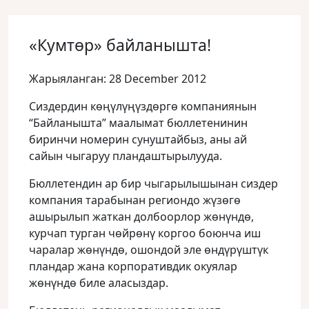
«Кумтөр» байланышта!
Жарыяланган: 28 December 2012
Сиздердин көңүлүңүздөргө компаниянын
“Байланышта” маалымат бюллетенинин
биринчи номерин сунуштайбыз, аны ай
сайын чыгаруу пландаштырылууда.
Бюллетендин ар бир чыгарылышынан сиздер
компания тарабынан региондо жүзөгө
ашырылып жаткан долбоорлор жөнүндө,
курчап турган чөйрөнү коргоо боюнча иш
чаралар жөнүндө, ошондой эле өндүрүштүк
пландар жана корпоративдик окуялар
жөнүндө биле аласыздар.