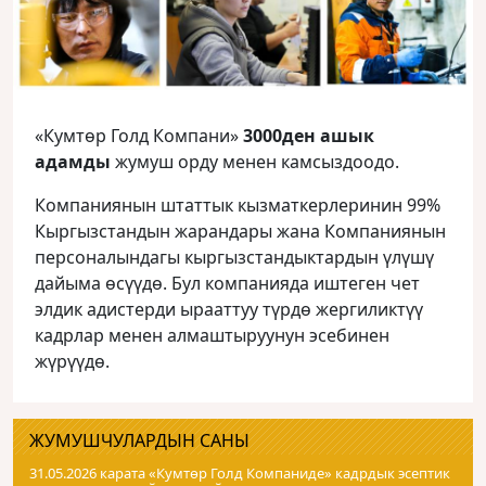
«Кумтөр Голд Компани»
3000ден ашык
адамды
жумуш орду менен камсыздоодо.
Компаниянын штаттык кызматкерлеринин 99%
Кыргызстандын жарандары жана Компаниянын
персоналындагы кыргызстандыктардын үлүшү
дайыма өсүүдө. Бул компанияда иштеген чет
элдик адистерди ырааттуу түрдө жергиликтүү
кадрлар менен алмаштыруунун эсебинен
жүрүүдө.
ЖУМУШЧУЛАРДЫН САНЫ
31.05.2026 карата «Кумтɵр Голд Компаниде» кадрдык эсептик