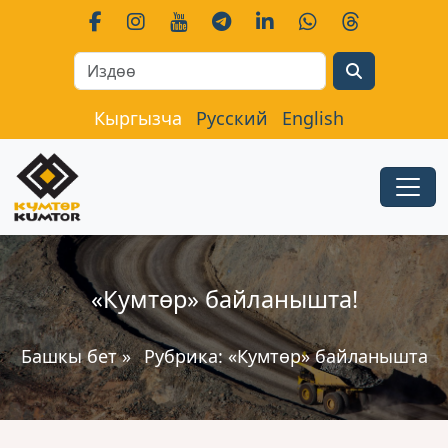
Search
Кыргызча
Русский
English
«Кумтөр» байланышта!
Башкы бет
»
Рубрика:
«Кумтөр» байланышта