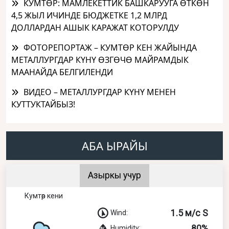
КУМТӨР: МАМЛЕКЕТТИК БАШКАРУУГА ӨТКӨН
4,5 ЖЫЛ ИЧИНДЕ БЮДЖЕТКЕ 1,2 МЛРД
ДОЛЛАРДАН АШЫК КАРАЖАТ КОТОРУЛДУ
ФОТОРЕПОРТАЖ – КУМТӨР КЕН ЖАЙЫНДА
МЕТАЛЛУРГДАР КҮНҮ ӨЗГӨЧӨ МАЙРАМДЫК
МААНАЙДА БЕЛГИЛЕНДИ
ВИДЕО – МЕТАЛЛУРГДАР КҮНҮ МЕНЕН
КУТТУКТАЙБЫЗ!
АБА ЫРАЙЫ
Азыркы учур
Кумтөр кени
1.5 м/с S
Wind:
80%
Humidity: