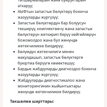
тапшырмаларын жана буйруктарын
аткаруу;
АЫФтын запастык бөлүктөрү боюнча
жазууларды жүргүзүү;
Запастык бөлүктөрдүн бар болуусун
текшерүү, комплектөөчү жана запастык
бөлүктөрүн жеткирип берүү көйгөйлөрүн
божомолдоо жана бул жөнүндө
жетекчиликке билдирүү;
Бөлүмдүн жетекчилиги менен
макулдашып, запастык бөлүктөргө
буюртма берүүгө көмөктөшүү;
Бардык жабдууларды диагноздоо боюнча
жазууларды жүргүзүү;
Жабдууларды диагностикалоо жана
мониторингинин жыйынтыктары
жөнүндө жетекчиликке билдирүү.
Такшалма шарттары: