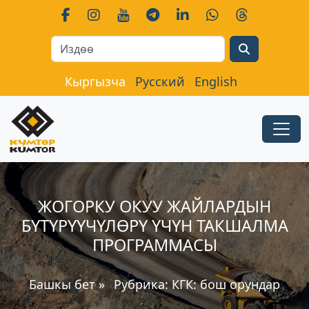
Search
Кыргызча
Русский
English
ЖОГОРКУ ОКУУ ЖАЙЛАРДЫН
БҮТҮРҮҮЧҮЛӨРҮ ҮЧҮН ТАКШАЛМА
ПРОГРАММАСЫ
Башкы бет
»
Рубрика:
КГК: бош орундар