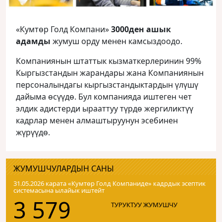
«Кумтөр Голд Компани»
3000ден ашык
адамды
жумуш орду менен камсыздоодо.
Компаниянын штаттык кызматкерлеринин 99%
Кыргызстандын жарандары жана Компаниянын
персоналындагы кыргызстандыктардын үлүшү
дайыма өсүүдө. Бул компанияда иштеген чет
элдик адистерди ырааттуу түрдө жергиликтүү
кадрлар менен алмаштыруунун эсебинен
жүрүүдө.
ЖУМУШЧУЛАРДЫН САНЫ
31.05.2026 карата «Кумтɵр Голд Компаниде» кадрдык эсептик
системасына ылайык иштейт
3 579
ТУРУКТУУ ЖУМУШЧУ