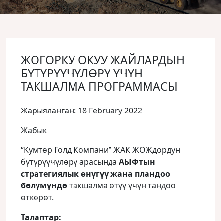
ЖОГОРКУ ОКУУ ЖАЙЛАРДЫН
БҮТҮРҮҮЧҮЛӨРҮ ҮЧҮН
ТАКШАЛМА ПРОГРАММАСЫ
Жарыяланган: 18 February 2022
Жабык
“Кумтөр Голд Компани” ЖАК ЖОЖдордун
бүтүрүүчүлөрү арасында
АЫФтын
стратегиялык өнүгүү жана пландоо
бөлүмүндө
такшалма өтүү үчүн тандоо
өткөрөт.
Талаптар: