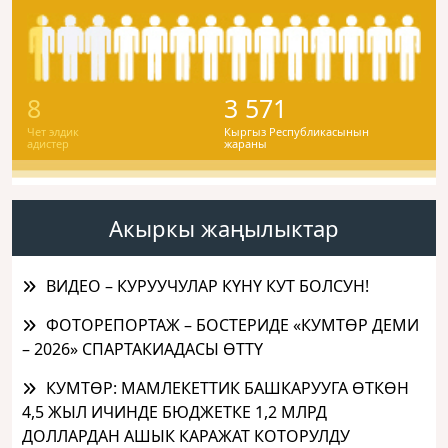
8
3 571
Чет элдик
Кыргыз Республикасынын
адистер
жараны
Акыркы жаңылыктар
ВИДЕО – КУРУУЧУЛАР КҮНҮ КУТ БОЛСУН!
ФОТОРЕПОРТАЖ – БОСТЕРИДЕ «КУМТӨР ДЕМИ
– 2026» СПАРТАКИАДАСЫ ӨТТҮ
КУМТӨР: МАМЛЕКЕТТИК БАШКАРУУГА ӨТКӨН
4,5 ЖЫЛ ИЧИНДЕ БЮДЖЕТКЕ 1,2 МЛРД
ДОЛЛАРДАН АШЫК КАРАЖАТ КОТОРУЛДУ