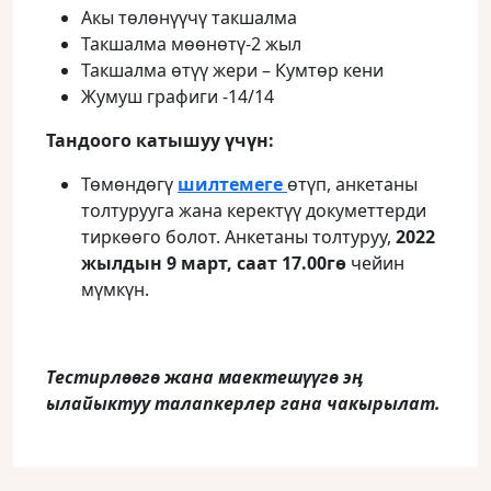
Акы төлөнүүчү такшалма
Такшалма мөөнөтү-2 жыл
Такшалма өтүү жери – Кумтөр кени
Жумуш графиги -14/14
Тандоого катышуу үчүн:
Төмөндөгү
шилтемеге
өтүп, анкетаны
толтурууга жана керектүү докуметтерди
тиркөөго болот. Анкетаны толтуруу,
2022
жылдын 9 март, саат 17.00гө
чейин
мүмкүн.
Тестирлөөгө жана маектешүүгө эӊ
ылайыктуу талапкерлер гана чакырылат.