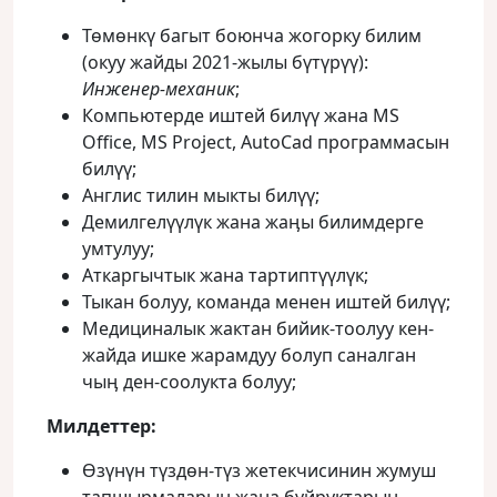
Төмөнкү багыт боюнча жогорку билим
(окуу жайды 2021-жылы бүтүрүү):
Инженер-механик
;
Компьютерде иштей билүү жана MS
Office, MS Project, AutoCad программасын
билүү;
Англис тилин мыкты билүү;
Демилгелүүлүк жана жаӊы билимдерге
умтулуу;
Аткаргычтык жана тартиптүүлүк;
Тыкан болуу, команда менен иштей билүү;
Медициналык жактан бийик-тоолуу кен-
жайда ишке жарамдуу болуп саналган
чыӊ ден-соолукта болуу;
Милдеттер:
Өзүнүн түздөн-түз жетекчисинин жумуш