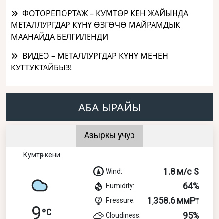
ФОТОРЕПОРТАЖ – КУМТӨР КЕН ЖАЙЫНДА
МЕТАЛЛУРГДАР КҮНҮ ӨЗГӨЧӨ МАЙРАМДЫК
МААНАЙДА БЕЛГИЛЕНДИ
ВИДЕО – МЕТАЛЛУРГДАР КҮНҮ МЕНЕН
КУТТУКТАЙБЫЗ!
АБА ЫРАЙЫ
Азыркы учур
Кумтөр кени
1.8 м/с S
Wind:
64%
Humidity:
1,358.6 ммРт
Pressure:
9
95%
Cloudiness: