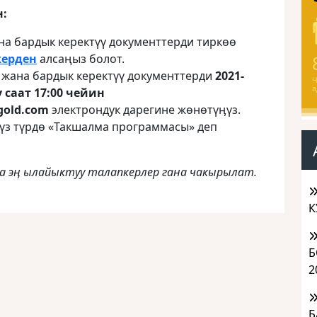
н:
на бардык керектүү документтерди тиркɵɵ
жерден
алсаңыз болот.
 жана бардык керектүү документтерди
2021-
Ч
а
ү саат 17:00 чейин
gold.com
электрондук дарегине жөнөтүӊүз.
үз түрдө «Такшалма программасы» деп
а эӊ ылайыктуу талапкерлер гана чакырылат.
К
Б
2
Б