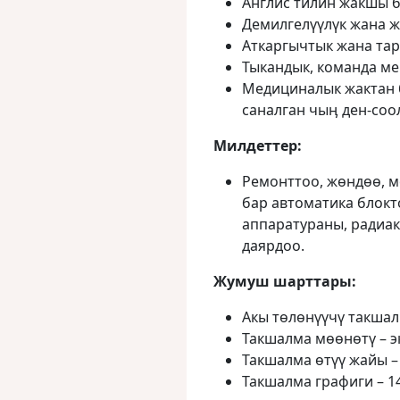
Англис тилин жакшы б
Демилгелүүлүк жана ж
Аткаргычтык жана тар
Тыкандык, команда ме
Медициналык жактан 
саналган чыӊ ден-соол
Милдеттер:
Ремонттоо, жɵндɵɵ, м
бар автоматика блокт
аппаратураны, радиа
даярдоо.
Жумуш шарттары:
Акы тɵлɵнүүчү такша
Такшалма мɵɵнɵтү – э
Такшалма ɵтүү жайы –
Такшалма графиги – 1