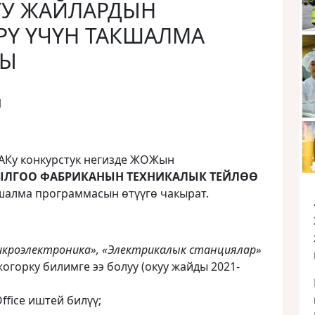
УУ ЖАЙЛАРДЫН
РҮ ҮЧҮН ТАКШАЛМА
СЫ
1
АКу конкурстук негизде ЖОЖын
ЫЛГОО
ФАБРИКАНЫН
ТЕХНИКАЛЫК
ТЕЙЛӨӨ
шалма программасын ɵтүүгɵ чакырат.
кроэлектроника», «Электрикалык станциялар»
огорку билимге ээ болуу (окуу жайды 2021-
fice иштей билүү;