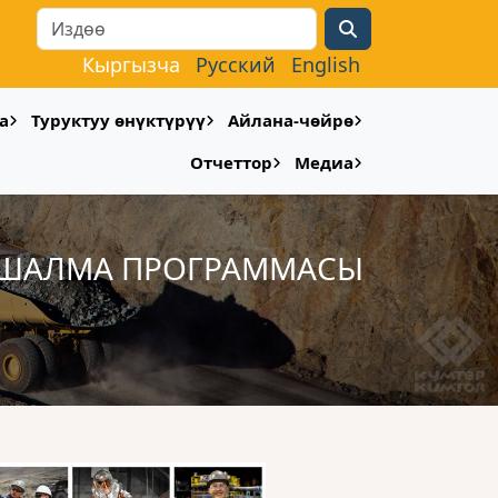
Search
Кыргызча
Русский
English
а
Туруктуу өнүктүрүү
Айлана-чөйрө
Отчеттор
Медиа
АКШАЛМА ПРОГРАММАСЫ