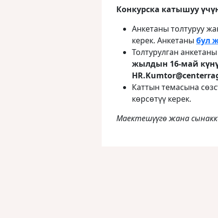
Конкурска катышуу үчү
Анкетаны толтуруу жа
керек. Анкетаны
бул 
Толтурулган анкетаны
жылдын 16-май к
үн
HR.Kumtor@centerra
Каттын темасына сөзс
кɵрсɵтүү керек.
Маектешүүгө жана сынакк