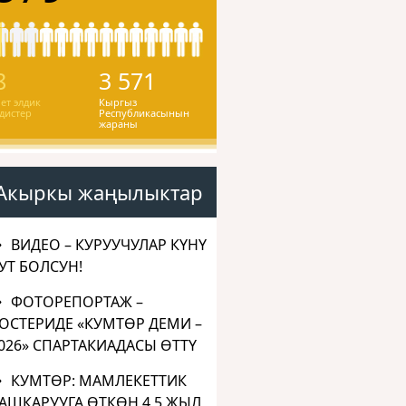
8
3 571
ет элдик
Кыргыз
дистер
Республикасынын
жараны
Акыркы жаңылыктар
ВИДЕО – КУРУУЧУЛАР КҮНҮ
УТ БОЛСУН!
ФОТОРЕПОРТАЖ –
ОСТЕРИДЕ «КУМТӨР ДЕМИ –
026» СПАРТАКИАДАСЫ ӨТТҮ
КУМТӨР: МАМЛЕКЕТТИК
АШКАРУУГА ӨТКӨН 4,5 ЖЫЛ