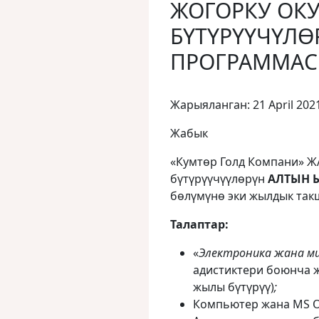
ЖОГОРКУ ОК
БҮТҮРҮҮЧҮЛӨ
ПРОГРАММА
Жарыяланган: 21 April 202
Жабык
«Кумтөр Голд Компани» Ж
бүтүрүүчүүлөрүн
АЛТЫН
бөлүмүнө эки жылдык так
Талаптар:
«
Электроника жана ми
адистиктери боюнча ж
жылы бүтүрүү)
;
Компьютер жана MS Of