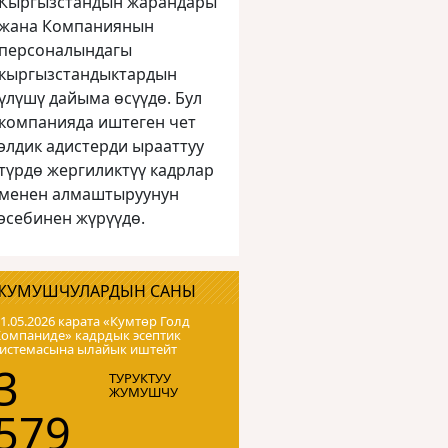
Кыргызстандын жарандары
жана Компаниянын
персоналындагы
кыргызстандыктардын
үлүшү дайыма өсүүдө. Бул
компанияда иштеген чет
элдик адистерди ырааттуу
түрдө жергиликтүү кадрлар
менен алмаштыруунун
эсебинен жүрүүдө.
ЖУМУШЧУЛАРДЫН САНЫ
1.05.2026 карата «Кумтɵр Голд
Компаниде» кадрдык эсептик
системасына ылайык иштейт
3
ТУРУКТУУ
ЖУМУШЧУ
579