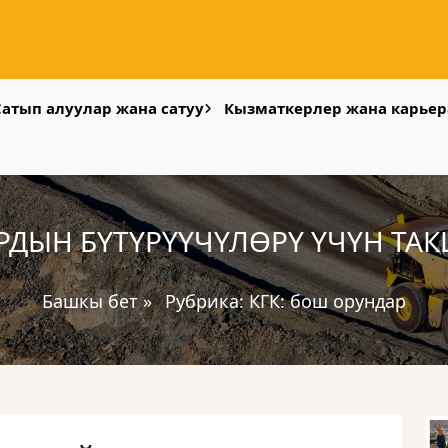
Сатып алуулар жана сатуу
Кызматкерлер жана карьер
РДЫН БҮТҮРҮҮЧҮЛӨРҮ ҮЧҮН Т
Башкы бет
»
Рубрика:
КГК: бош орундар