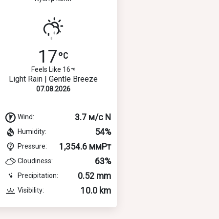
17
Feels Like 16
Light Rain | Gentle Breeze
07.08.2026
3.7 м/с N
Wind:
54%
Humidity:
1,354.6 ммРт
Pressure:
63%
Cloudiness:
0.52 mm
Precipitation:
10.0 km
Visibility: