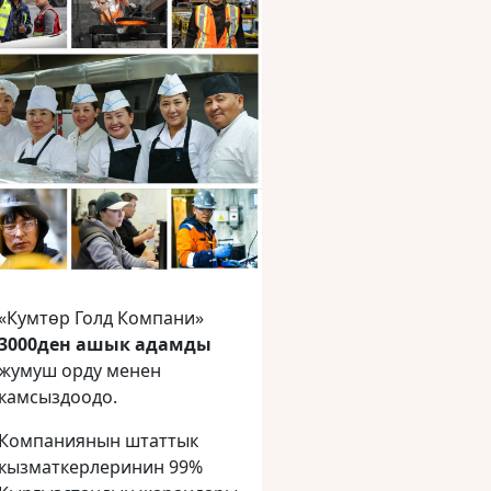
«Кумтөр Голд Компани»
3000ден ашык адамды
жумуш орду менен
камсыздоодо.
Компаниянын штаттык
кызматкерлеринин 99%