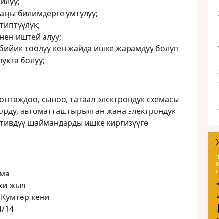
илүү;
аӊы билимдерге умтулуу;
типтүүлүк;
нен иштей алуу;
бийик-тоолуу кен жайда ишке жарамдуу болуп
укта болуу;
онтаждоо, сыноо, татаал электрондук схемасы
орду, автоматташтырылган жана электрондук
ктивдүү шаймандарды ишке киргизүүгɵ
3
лма
ки жыл
 Кумтөр кени
4/14