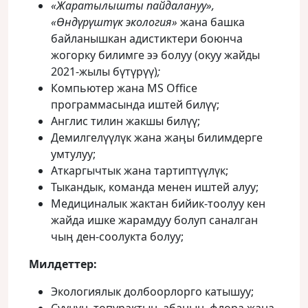
«Жаратылышты пайдалануу»,
«Өндүрүштүк экология»
жана башка
байланышкан адистиктери боюнча
жогорку билимге ээ болуу (окуу жайды
2021-жылы бүтүрүү)
;
Компьютер жана MS Office
программасында иштей билүү;
Англис тилин жакшы билүү;
Демилгелүүлүк жана жаӊы билимдерге
умтулуу;
Аткаргычтык жана тартиптүүлүк;
Тыкандык, команда менен иштей алуу;
Медициналык жактан бийик-тоолуу кен
жайда ишке жарамдуу болуп саналган
чыӊ ден-соолукта болуу;
Милдеттер:
Экологиялык долбоорлорго катышуу;