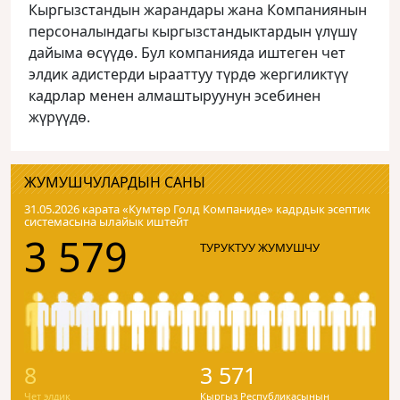
Кыргызстандын жарандары жана Компаниянын
персоналындагы кыргызстандыктардын үлүшү
дайыма өсүүдө. Бул компанияда иштеген чет
элдик адистерди ырааттуу түрдө жергиликтүү
кадрлар менен алмаштыруунун эсебинен
жүрүүдө.
ЖУМУШЧУЛАРДЫН САНЫ
31.05.2026 карата «Кумтɵр Голд Компаниде» кадрдык эсептик
системасына ылайык иштейт
3 579
ТУРУКТУУ ЖУМУШЧУ
8
3 571
Чет элдик
Кыргыз Республикасынын