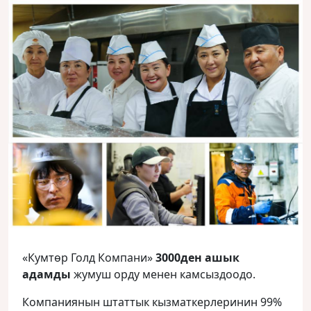
«Кумтөр Голд Компани»
3000ден ашык
адамды
жумуш орду менен камсыздоодо.
Компаниянын штаттык кызматкерлеринин 99%