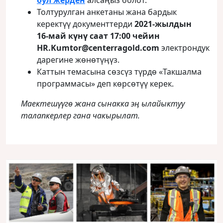
бул жерден
алсаңыз болот.
Толтурулган анкетаны жана бардык
керектүү документтерди
2021-жылдын
16-май к
үнү саат 17:00 чейин
HR.Kumtor@centerragold.com
электрондук
дарегине жөнөтүӊүз.
Каттын темасына сөзсүз түрдө «Такшалма
программасы» деп кɵрсɵтүү керек.
Маектешүүгө жана сынакка эӊ ылайыктуу
талапкерлер гана чакырылат.