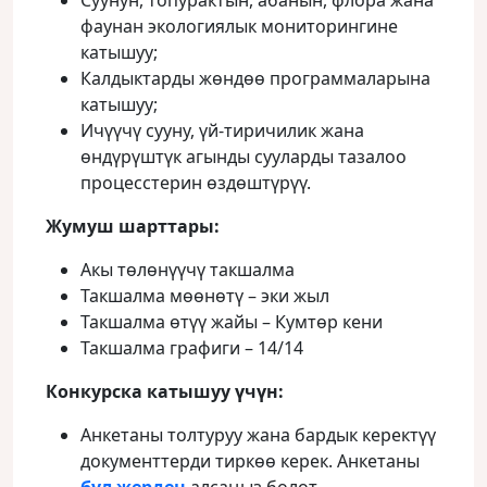
Суунун, топурактын, абанын, флора жана
фаунан экологиялык мониторингине
катышуу;
Калдыктарды жɵндɵɵ программаларына
катышуу;
Ичүүчү сууну, үй-тиричилик жана
ɵндүрүштүк агынды сууларды тазалоо
процесстерин ɵздɵштүрүү.
Жумуш шарттары:
Акы тɵлɵнүүчү такшалма
Такшалма мɵɵнɵтү – эки жыл
Такшалма ɵтүү жайы – Кумтɵр кени
Такшалма графиги – 14/14
Конкурска катышуу үчүн:
Анкетаны толтуруу жана бардык керектүү
документтерди тиркɵɵ керек. Анкетаны