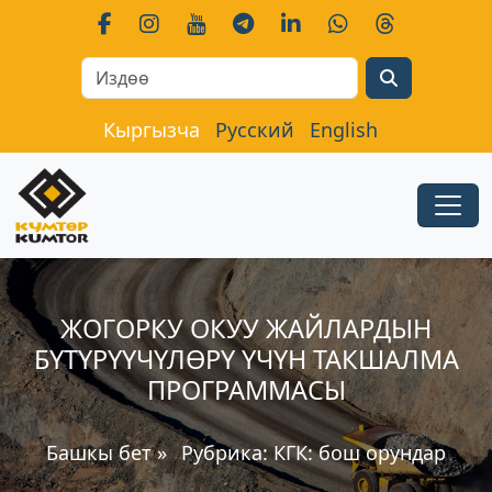
Search
Кыргызча
Русский
English
ЖОГОРКУ ОКУУ ЖАЙЛАРДЫН
БҮТҮРҮҮЧҮЛӨРҮ ҮЧҮН ТАКШАЛМА
ПРОГРАММАСЫ
Башкы бет
»
Рубрика:
КГК: бош орундар