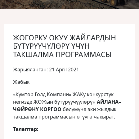
ЖОГОРКУ ОКУУ ЖАЙЛАРДЫН
БҮТҮРҮҮЧҮЛӨРҮ ҮЧҮН
ТАКШАЛМА ПРОГРАММАСЫ
Жарыяланган: 21 April 2021
Жабык
«Кумтөр Голд Компани» ЖАКу конкурстук
негизде ЖОЖын бүтүрүүчүүлөрүн
АЙЛАНА
–
ЧӨЙРӨНҮ
КОРГОО
бөлүмүнө эки жылдык
такшалма программасын ɵтүүгɵ чакырат.
Талаптар: