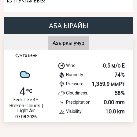
КУТТУКТАЙБЫЗ!
АБА ЫРАЙЫ
Азыркы учур
Кумтөр кени
0.5 м/с E
Wind:
74%
Humidity:
1,359.9 ммРт
Pressure:
4
58%
Cloudiness:
Feels Like 4
0.00 mm
Precipitation:
Broken Clouds |
Light Air
10.0 km
Visibility:
07.08.2026