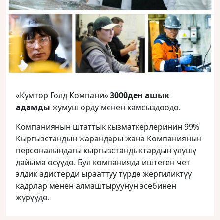
«Кумтөр Голд Компани»
3000ден ашык
адамды
жумуш орду менен камсыздоодо.
Компаниянын штаттык кызматкерлеринин 99%
Кыргызстандын жарандары жана Компаниянын
персоналындагы кыргызстандыктардын үлүшү
дайыма өсүүдө. Бул компанияда иштеген чет
элдик адистерди ырааттуу түрдө жергиликтүү
кадрлар менен алмаштыруунун эсебинен
жүрүүдө.