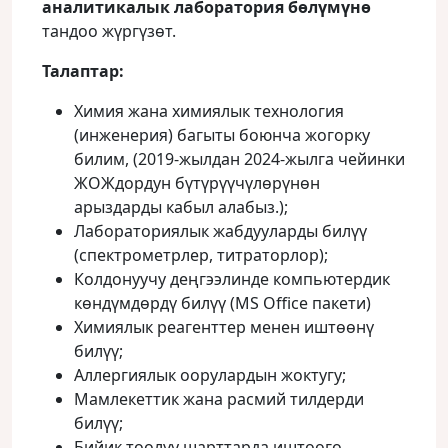
аналитикалык лаборатория бөлүмүнө
тандоо жүргүзөт.
Талаптар:
Химия жана химиялык технология
(инженерия) багыты боюнча жогорку
билим, (2019-жылдан 2024-жылга чейинки
ЖОЖдордун бүтүрүүчүлөрүнөн
арыздарды кабыл алабыз.);
Лабораториялык жабдууларды билүү
(спектрометрлер, титраторлор);
Колдонуучу деңгээлинде компьютердик
көндүмдөрдү билүү (MS Office пакети)
Химиялык реагенттер менен иштөөнү
билүү;
Аллергиялык оорулардын жоктугу;
Мамлекеттик жана расмий тилдерди
билүү;
Бийик тоолуу шарттарда иштөөгө