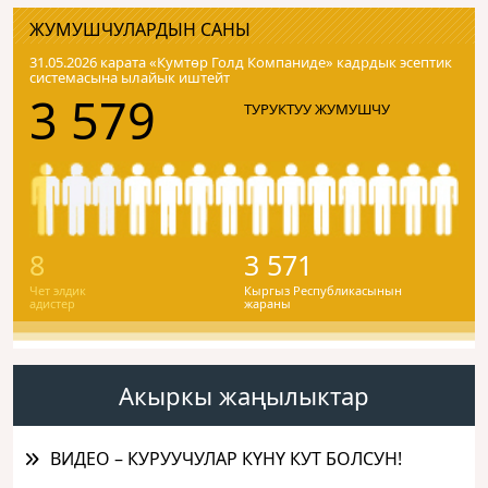
ЖУМУШЧУЛАРДЫН САНЫ
31.05.2026 карата «Кумтɵр Голд Компаниде» кадрдык эсептик
системасына ылайык иштейт
3 579
ТУРУКТУУ ЖУМУШЧУ
8
3 571
Чет элдик
Кыргыз Республикасынын
адистер
жараны
Акыркы жаңылыктар
ВИДЕО – КУРУУЧУЛАР КҮНҮ КУТ БОЛСУН!