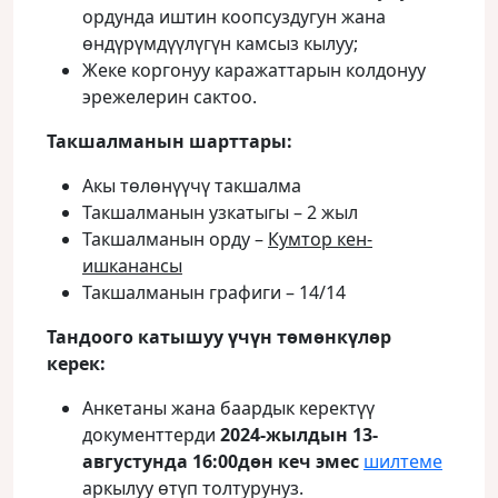
ордунда иштин коопсуздугун жана
өндүрүмдүүлүгүн камсыз кылуу;
Жеке коргонуу каражаттарын колдонуу
эрежелерин сактоо.
Такшалманын шарттары:
Акы төлөнүүчү такшалма
Такшалманын узкатыгы – 2 жыл
Такшалманын орду –
Кумтор кен-
ишканансы
Такшалманын графиги – 14/14
Тандоого катышуу үчүн төмөнкүлөр
керек:
Анкетаны жана баардык керектүү
документтерди
2024-жылдын 13-
августунда 16:00дөн кеч эмес
шилтеме
аркылуу өтүп толтурунуз.