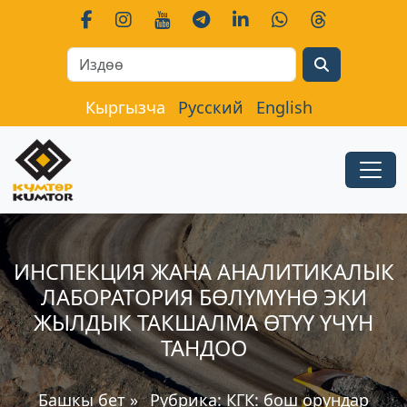
Search
Кыргызча
Русский
English
ИНСПЕКЦИЯ ЖАНА АНАЛИТИКАЛЫК
ЛАБОРАТОРИЯ БӨЛҮМҮНӨ ЭКИ
ЖЫЛДЫК ТАКШАЛМА ӨТҮҮ ҮЧҮН
ТАНДОО
Башкы бет
»
Рубрика:
КГК: бош орундар