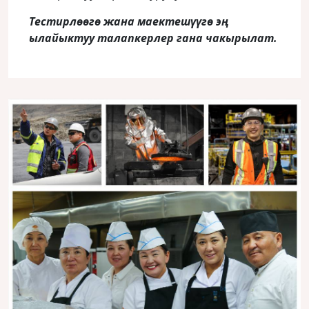
Тестирлөөгө жана маектешүүгө эң
ылайыктуу талапкерлер гана чакырылат.