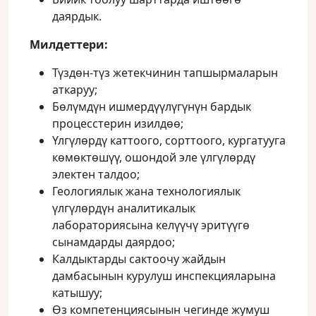
даярдык.
Милдеттери:
Түздөн-түз жетекчинин тапшырмаларын
аткаруу;
Бөлүмдүн ишмердүүлүгүнүн бардык
процесстерин изилдөө;
Үлгүлөрдү каттоого, сорттоого, кургатууга
көмөктөшүү, ошондой эле үлгүлөрдү
электен талдоо;
Геологиялык жана технологиялык
үлгүлөрдүн аналитикалык
лабораториясына келүүчү эритүүгө
сынамдарды даярдоо;
Калдыктарды сактоочу жайдын
дамбасынын курулуш инспекцияларына
катышуу;
Өз компетенциясынын чегинде жумуш