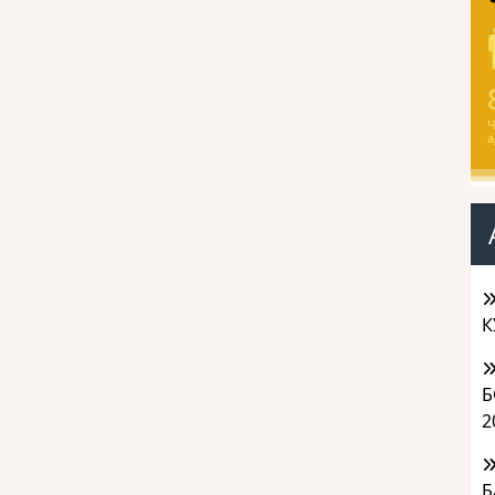
Ч
а
К
Б
2
Б