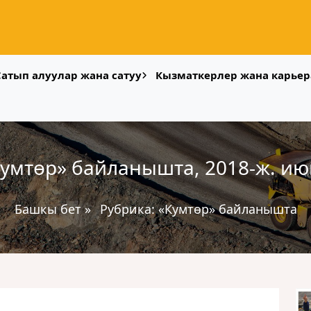
Сатып алуулар жана сатуу
Кызматкерлер жана карьер
умтөр» байланышта, 2018-ж. и
Башкы бет
»
Рубрика:
«Кумтөр» байланышта