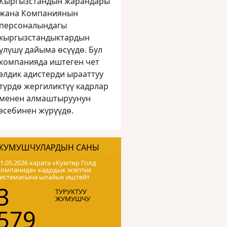
Кыргызстандын жарандары
жана Компаниянын
персоналындагы
кыргызстандыктардын
үлүшү дайыма өсүүдө. Бул
компанияда иштеген чет
элдик адистерди ырааттуу
түрдө жергиликтүү кадрлар
менен алмаштыруунун
эсебинен жүрүүдө.
ЖУМУШЧУЛАРДЫН САНЫ
1.05.2026 карата «Кумтɵр Голд
Компаниде» кадрдык эсептик
системасына ылайык иштейт
3
ТУРУКТУУ
ЖУМУШЧУ
579