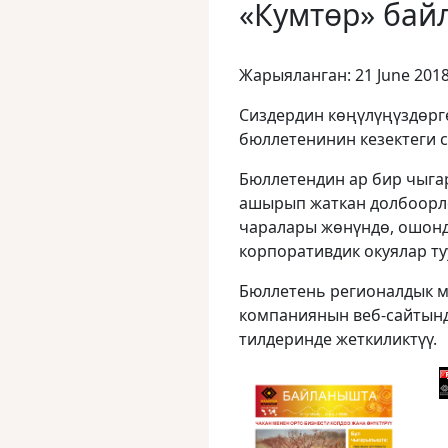
«Кумтөр» бай
Жарыяланган: 21 June 201
Сиздердин көңүлүңүздөр
бюллетенинин кезектеги 
Бюллетендин ар бир чыга
ашырып жаткан долбоорло
чаралары жөнүндө, ошонд
корпоративдик окуялар ту
Бюллетень регионалдык 
компаниянын веб-сайтында
тилдеринде жеткиликтүү.