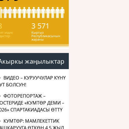
8
3 571
ет элдик
Кыргыз
дистер
Республикасынын
жараны
Акыркы жаңылыктар
ВИДЕО – КУРУУЧУЛАР КҮНҮ
УТ БОЛСУН!
ФОТОРЕПОРТАЖ –
ОСТЕРИДЕ «КУМТӨР ДЕМИ –
026» СПАРТАКИАДАСЫ ӨТТҮ
КУМТӨР: МАМЛЕКЕТТИК
АШКАРУУГА ӨТКӨН 4,5 ЖЫЛ