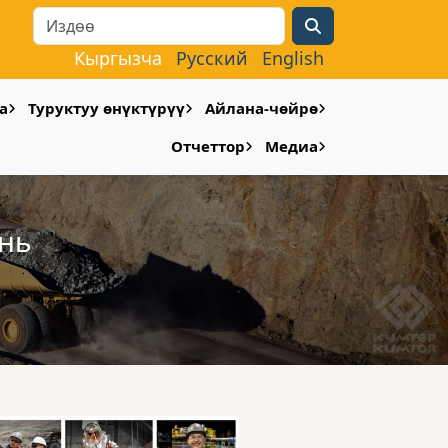
Search
Кыргызча
Русский
English
а
Туруктуу өнүктүрүү
Айлана-чөйрө
Отчеттор
Медиа
юнь