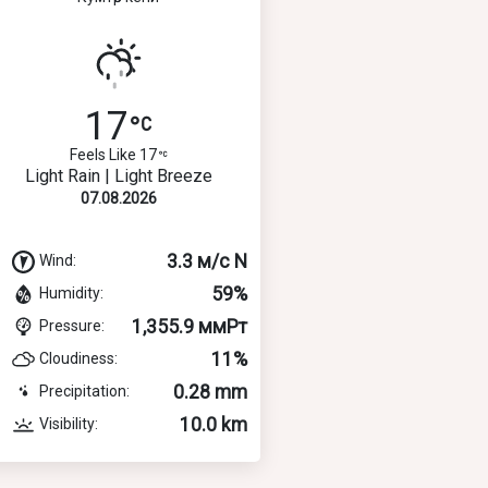
17
Feels Like 17
Light Rain | Light Breeze
07.08.2026
3.3 м/с N
Wind:
59%
Humidity:
1,355.9 ммРт
Pressure:
11%
Cloudiness:
0.28 mm
Precipitation:
10.0 km
Visibility: