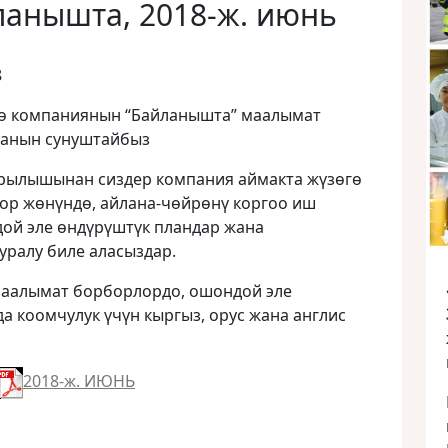
ланышта, 2018-ж. июнь
8
гө компаниянын “Байланышта” маалымат
санын сунуштайбыз
рылышынан сиздер компания аймакта жүзөгө
р жөнүндө, айлана-чөйрөнү коргоо иш
ой эле өндүрүштүк пландар жана
уралу биле аласыздар.
маалымат борборлордо, ошондой эле
 коомчулук үчүн кыргыз, орус жана англис
2018-ж. ИЮНЬ