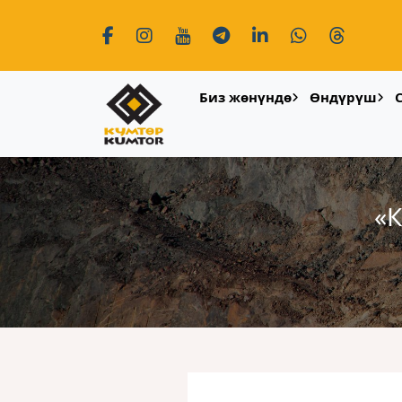
Биз жөнүндө
Өндүрүш
«К