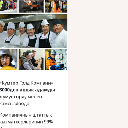
«Кумтөр Голд Компани»
3000ден ашык адамды
жумуш орду менен
камсыздоодо.
Компаниянын штаттык
кызматкерлеринин 99%