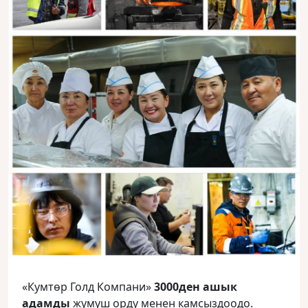
«Кумтөр Голд Компани»
3000ден ашык
адамды
жумуш орду менен камсыздоодо.