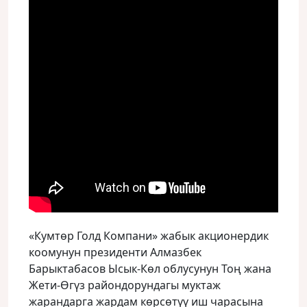
«Кумтөр Голд Компани» жабык акционердик
коомунун президенти Алмазбек
Барыктабасов Ысык-Көл облусунун Тоң жана
Жети-Өгүз райондорундагы муктаж
жарандарга жардам көрсөтүү иш чарасына