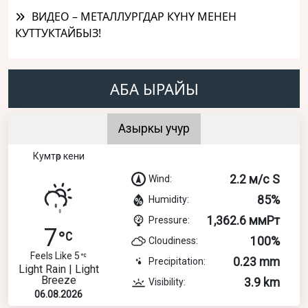
ВИДЕО – МЕТАЛЛУРГДАР КҮНҮ МЕНЕН
КУТТУКТАЙБЫЗ!
АБА ЫРАЙЫ
Азыркы учур
Кумтөр кени
2.2 м/с S
Wind:
85%
Humidity:
1,362.6 ммРт
Pressure:
7
100%
Cloudiness:
Feels Like 5
0.23 mm
Precipitation:
Light Rain | Light
Breeze
3.9 km
Visibility:
06.08.2026