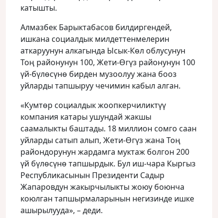
катышты.
Алмазбек Барыктабасов билдиргендей,
ишкана социалдык милдеттенмелерин
аткаруунун алкагында Ысык-Көл облусунун
Тоң районунун 100, Жети-Өгүз районунун 100
үй-бүлөсүнө бирден музоолуу жана бооз
уйларды тапшыруу чечимин кабыл алган.
«Кумтөр социалдык жоопкерчиликтүү
компания катары ушундай жакшы
саамалыкты баштады. 18 миллион сомго саан
уйларды сатып алып, Жети-Өгүз жана Тоң
райондорунун жардамга муктаж болгон 200
үй бүлөсүнө тапшырдык. Бул иш-чара Кыргыз
Республикасынын Президенти Садыр
Жапаровдун жакырчылыкты жоюу боюнча
коюлган тапшырмаларынын негизинде ишке
ашырылууда», – деди.