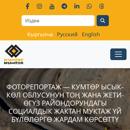
Search
Кыргызча
Русский
English
ФОТОРЕПОРТАЖ — КУМТӨР ЫСЫК-
КӨЛ ОБЛУСУНУН ТОҢ ЖАНА ЖЕТИ-
ӨГҮЗ РАЙОНДОРУНДАГЫ
СОЦИАЛДЫК ЖАКТАН МУКТАЖ ҮЙ
БҮЛӨЛӨРГӨ ЖАРДАМ КӨРСӨТТҮ