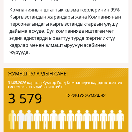
Компаниянын штаттык кызматкерлеринин 99%
Кыргызстандын жарандары жана Компаниянын
персоналындагы кыргызстандыктардын үлүшү
дайыма өсүүдө. Бул компанияда иштеген чет
элдик адистерди ырааттуу түрдө жергиликтүү
кадрлар менен алмаштыруунун эсебинен
жүрүүдө.
ЖУМУШЧУЛАРДЫН САНЫ
31.05.2026 карата «Кумтɵр Голд Компаниде» кадрдык эсептик
системасына ылайык иштейт
3 579
ТУРУКТУУ ЖУМУШЧУ