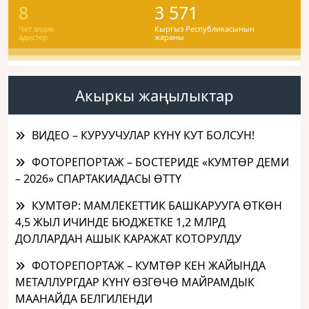
8
3 571
Чет элдик
Кыргыз Республикасынын
адистер
жараны
Акыркы жаңылыктар
ВИДЕО – КУРУУЧУЛАР КҮНҮ КУТ БОЛСУН!
ФОТОРЕПОРТАЖ – БОСТЕРИДЕ «КУМТӨР ДЕМИ
– 2026» СПАРТАКИАДАСЫ ӨТТҮ
КУМТӨР: МАМЛЕКЕТТИК БАШКАРУУГА ӨТКӨН
4,5 ЖЫЛ ИЧИНДЕ БЮДЖЕТКЕ 1,2 МЛРД
ДОЛЛАРДАН АШЫК КАРАЖАТ КОТОРУЛДУ
ФОТОРЕПОРТАЖ – КУМТӨР КЕН ЖАЙЫНДА
МЕТАЛЛУРГДАР КҮНҮ ӨЗГӨЧӨ МАЙРАМДЫК
МААНАЙДА БЕЛГИЛЕНДИ