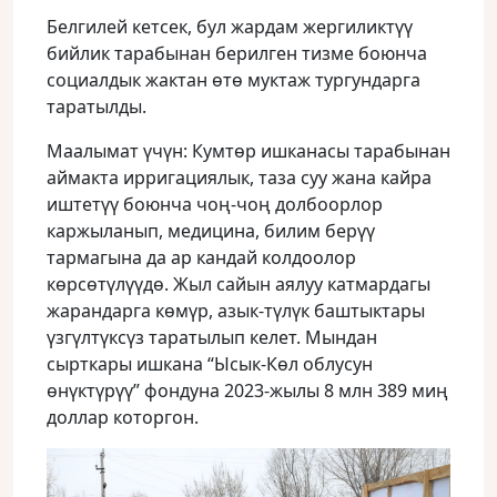
Белгилей кетсек, бул жардам жергиликтүү
бийлик тарабынан берилген тизме боюнча
социалдык жактан өтө муктаж тургундарга
таратылды.
Маалымат үчүн: Кумтөр ишканасы тарабынан
аймакта ирригациялык, таза суу жана кайра
иштетүү боюнча чоң-чоң долбоорлор
каржыланып, медицина, билим берүү
тармагына да ар кандай колдоолор
көрсөтүлүүдө. Жыл сайын аялуу катмардагы
жарандарга көмүр, азык-түлүк баштыктары
үзгүлтүксүз таратылып келет. Мындан
сырткары ишкана “Ысык-Көл облусун
өнүктүрүү” фондуна 2023-жылы 8 млн 389 миң
доллар которгон.