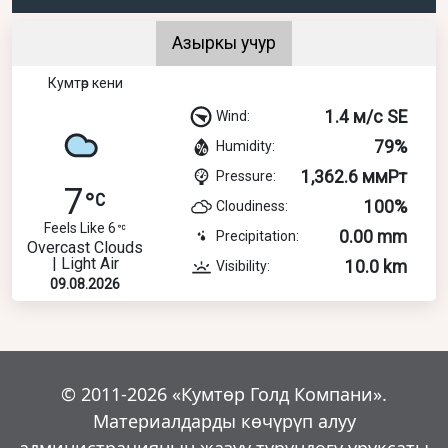
Азыркы учур
Кумтөр кени
1.4 м/с SE
Wind:
79%
Humidity:
1,362.6 ммРт
Pressure:
7
100%
Cloudiness:
Feels Like 6
0.00 mm
Precipitation:
Overcast Clouds
| Light Air
10.0 km
Visibility:
09.08.2026
© 2011-2026 «Кумтөр Голд Компани».
Материалдарды көчүрүп алуу
администрациянын жазуу турүндөгү уруксаты