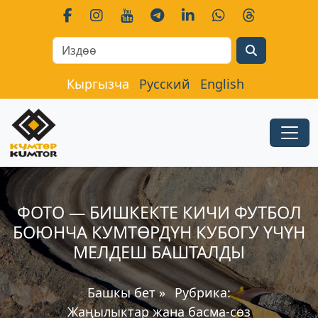
Search
Кыргызча
Русский
English
ФОТО — БИШКЕКТЕ КИЧИ ФУТБОЛ
БОЮНЧА КУМТӨРДҮН КУБОГУ ҮЧҮН
МЕЛДЕШ БАШТАЛДЫ
Башкы бет
»
Рубрика:
Жаңылыктар жана басма-сөз