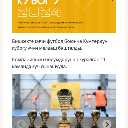
Бишкекте кичи футбол боюнча Кумтөрдүн
кубогу үчүн мелдеш башталды.
Компаниянын бөлүмдөрүнөн куралган 11
команда күч сынашууда.