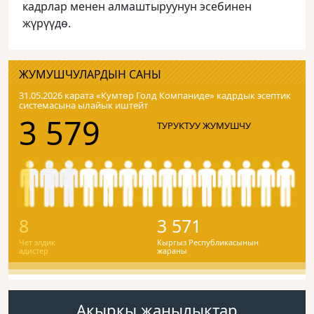
кадрлар менен алмаштыруунун эсебинен
жүрүүдө.
ЖУМУШЧУЛАРДЫН САНЫ
31.05.2026 карата «Кумтɵр Голд Компаниде» кадрдык эсептик
системасына ылайык иштейт
3 579
ТУРУКТУУ ЖУМУШЧУ
8
3 571
Чет элдик
Кыргыз Республикасынын
адистер
жараны
Акыркы жаңылыктар