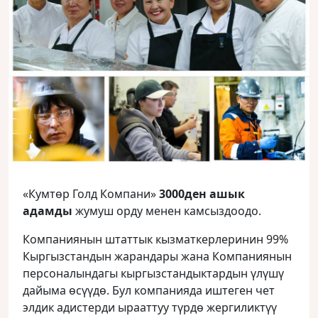
«Кумтөр Голд Компани»
3000ден ашык
адамды
жумуш орду менен камсыздоодо.
Компаниянын штаттык кызматкерлеринин 99%
Кыргызстандын жарандары жана Компаниянын
персоналындагы кыргызстандыктардын үлүшү
дайыма өсүүдө. Бул компанияда иштеген чет
элдик адистерди ырааттуу түрдө жергиликтүү