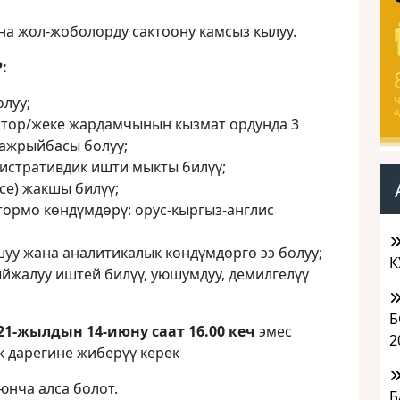
а жол-жоболорду сактоону камсыз кылуу.
:
олуу;
Ч
а
атор/жеке жардамчынын кызмат ордунда 3
тажрыйбасы болуу;
истративдик ишти мыкты билүү;
ce) жакшы билүү;
тормо көндүмдөрү: орус-кыргыз-англис
уу жана аналитикалык көндүмдөргө ээ болуу;
К
ыйжалуу иштей билүү, уюшумдуу, демилгелүү
Б
21-жылдын 14-июну саат 16.00 кеч
эмес
2
к дарегине жиберүү керек
нча алса болот.
Б