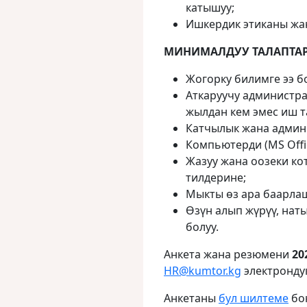
катышуу;
Ишкердик этиканы жан
МИНИМАЛДУУ ТАЛАПТАР
Жогорку билимге ээ б
Аткаруучу администр
жылдан кем эмес иш 
Катчылык жана админ
Компьютерди (MS Offi
Жазуу жана оозеки ко
тилдерине;
Мыкты өз ара баарлаш
Өзүн алып жүрүү, нат
болуу.
Анкета жана резюмени
20
HR@kumtor.kg
электронду
Анкетаны
бул шилтеме
бою