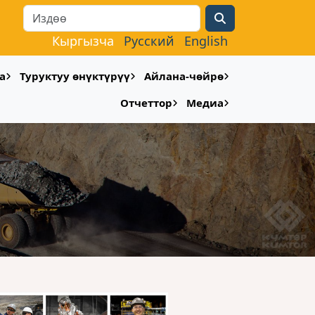
Search
Кыргызча
Русский
English
а
Туруктуу өнүктүрүү
Айлана-чөйрө
Отчеттор
Медиа