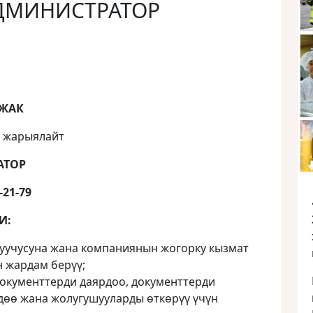
АДМИНИСТРАТОР
1
 ЖАК
ө жарыялайт
АТОР
-21-79
И:
учусуна жана компаниянын жогорку кызмат
 жардам берүү;
документтерди даярдоо, документтерди
дөө жана жолугушууларды өткөрүү үчүн