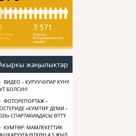
8
3 571
ет элдик
Кыргыз
дистер
Республикасынын
жараны
Акыркы жаңылыктар
ВИДЕО – КУРУУЧУЛАР КҮНҮ
УТ БОЛСУН!
ФОТОРЕПОРТАЖ –
ОСТЕРИДЕ «КУМТӨР ДЕМИ –
026» СПАРТАКИАДАСЫ ӨТТҮ
КУМТӨР: МАМЛЕКЕТТИК
АШКАРУУГА ӨТКӨН 4,5 ЖЫЛ