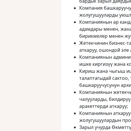
бардык зарыл даярды
Компания башкаруучу
жолугушууларды уюшту
Компаниянын ар канд
адамдары менен, жан
бирикмелер менен жу
Жетекчинин бизнес-т
аткаруу, ошондой эле
Компаниянын админис
ишке киргизүү жана к
Кириш жана чыгыш иш
талаптагыдай сактоо,
башкаруучусунун архи
Компаниянын жетекчи
чалууларды, билдирүү
аракеттерди аткаруу;
Компаниянын аткаруу
жолугушуулардын про
Зарыл учурда Өкмөтт