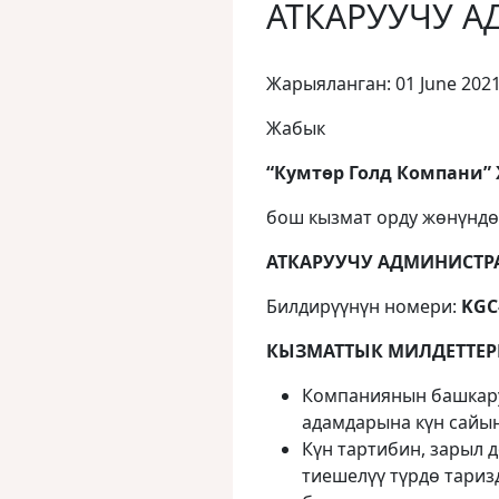
АТКАРУУЧУ 
Жарыяланган: 01 June 202
Жабык
“Кумтөр Голд Компани”
бош кызмат орду жөнүнд
АТКАРУУЧУ АДМИНИСТР
Билдирүүнүн номери:
KGC
КЫЗМАТТЫК МИЛДЕТТЕР
Компаниянын башкару
адамдарына күн сайын
Күн тартибин, зарыл 
тиешелүү түрдө тариз