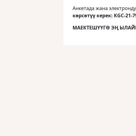
Анкетада жана электронд
көрсөтүү керек: КGC-21-7
МАЕКТЕШҮҮГӨ ЭҢ ЫЛАЙЫ