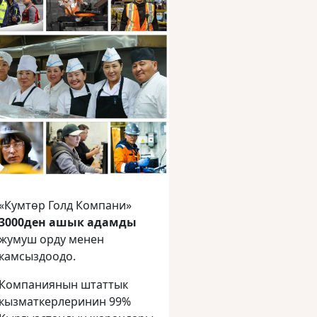
«Кумтөр Голд Компани»
3000ден ашык адамды
жумуш орду менен
камсыздоодо.
Компаниянын штаттык
кызматкерлеринин 99%