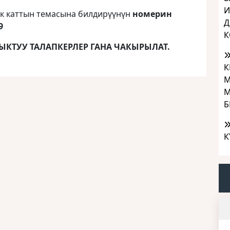
И
ук каттын темасына билдирүүнүн
номерин
Д
9
К
КТУУ ТАЛАПКЕРЛЕР ГАНА ЧАКЫРЫЛАТ.
К
М
М
Б
К