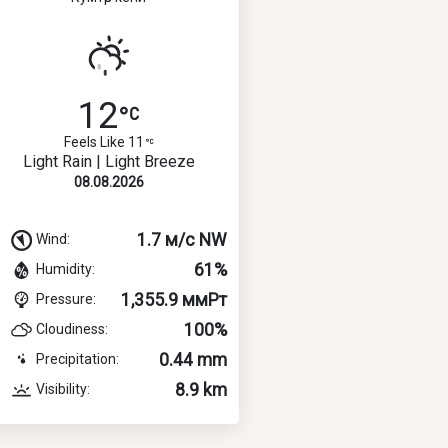
12
Feels Like 11
Light Rain | Light Breeze
08.08.2026
1.7 м/с NW
Wind:
61%
Humidity:
1,355.9 ммРт
Pressure:
100%
Cloudiness:
0.44 mm
Precipitation:
8.9 km
Visibility: