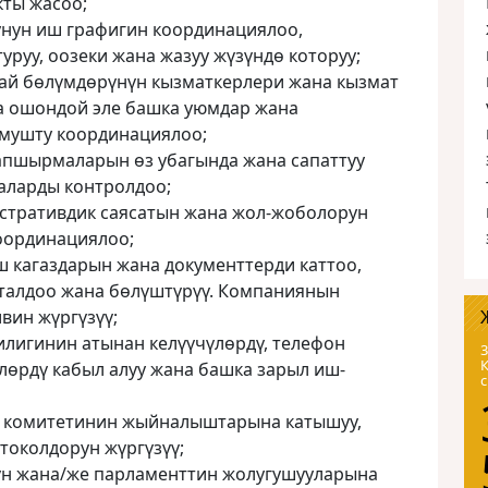
кты жасоо;
нун иш графигин координациялоо,
руу, оозеки жана жазуу жүзүндө которуу;
ай бөлүмдөрүнүн кызматкерлери жана кызмат
а ошондой эле башка уюмдар жана
мушту координациялоо;
апшырмаларын өз убагында жана сапаттуу
 аларды контролдоо;
тративдик саясатын жана жол-жоболорун
оординациялоо;
 кагаздарын жана документтерди каттоо,
 талдоо жана бөлүштүрүү. Компаниянын
вин жүргүзүү;
лигинин атынан келүүчүлөрдү, телефон
3
лөрдү кабыл алуу жана башка зарыл иш-
 комитетинин жыйналыштарына катышуу,
токолдорун жүргүзүү;
үн жана/же парламенттин жолугушууларына