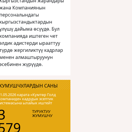
Кыргызстандын жарандары
жана Компаниянын
персоналындагы
кыргызстандыктардын
үлүшү дайыма өсүүдө. Бул
компанияда иштеген чет
элдик адистерди ырааттуу
түрдө жергиликтүү кадрлар
менен алмаштыруунун
эсебинен жүрүүдө.
ЖУМУШЧУЛАРДЫН САНЫ
1.05.2026 карата «Кумтɵр Голд
Компаниде» кадрдык эсептик
системасына ылайык иштейт
3
ТУРУКТУУ
ЖУМУШЧУ
579