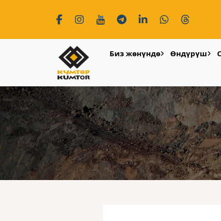
Биз жөнүндө
Өндүрүш