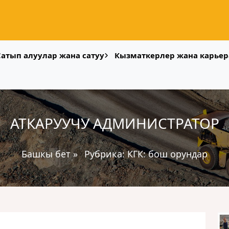
Сатып алуулар жана сатуу
Кызматкерлер жана карьер
АТКАРУУЧУ АДМИНИСТРАТОР
Башкы бет
»
Рубрика:
КГК: бош орундар